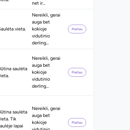
net ir...
Nereikli, gerai
auga bet
aulėta vieta.
kokioje
Plačiau
vidutinio
derling...
Nereikli, gerai
auga bet
Būtina saulėta
kokioje
Plačiau
ieta.
vidutinio
derling...
Nereikli, gerai
Būtina saulėta
auga bet
ieta. Tik
kokioje
Plačiau
aulėje lapai
vidutinio