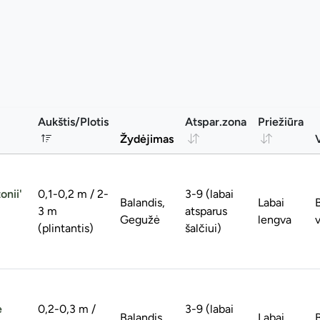
Aukštis/Plotis
Atspar.zona
Priežiūra
Žydėjimas
onii'
0,1-0,2 m / 2-
3-9 (labai
Balandis,
Labai
3 m
atsparus
Gegužė
lengva
v
(plintantis)
šalčiui)
e
0,2-0,3 m /
3-9 (labai
Balandis,
Labai