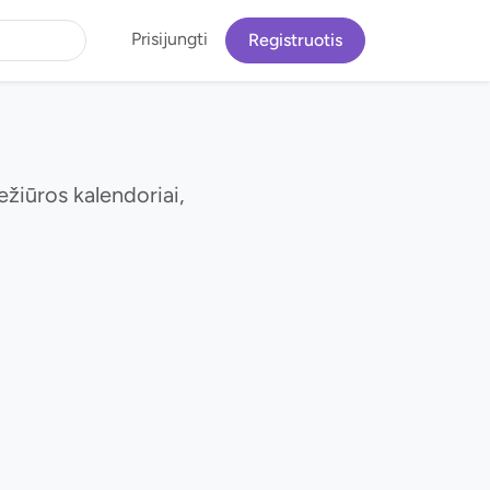
Prisijungti
Registruotis
ežiūros kalendoriai,