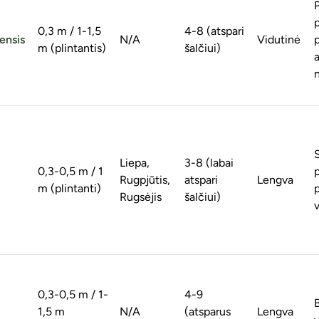
0,3 m / 1-1,5
4-8 (atspari
ensis
N/A
Vidutinė
p
m (plintantis)
šalčiui)
n
Liepa,
3-8 (labai
0,3-0,5 m / 1
Rugpjūtis,
atspari
Lengva
m (plintanti)
Rugsėjis
šalčiui)
v
0,3-0,5 m / 1-
4-9
1,5 m
N/A
(atsparus
Lengva