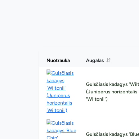
Nuotrauka
Augalas
Gulsčiasis kadagys 'Wilt
(Juniperus horizontalis
'Wiltonii')
Gulsčiasis kadagys 'Blu