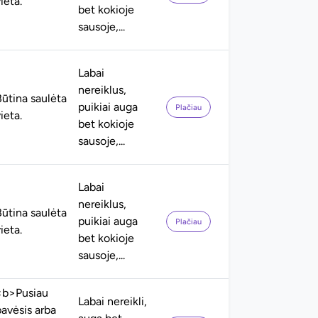
ieta.
bet kokioje
sausoje,...
Labai
nereiklus,
Būtina saulėta
puikiai auga
Plačiau
ieta.
bet kokioje
sausoje,...
Labai
nereiklus,
Būtina saulėta
puikiai auga
Plačiau
ieta.
bet kokioje
sausoje,...
<b>Pusiau
Labai nereikli,
pavėsis arba