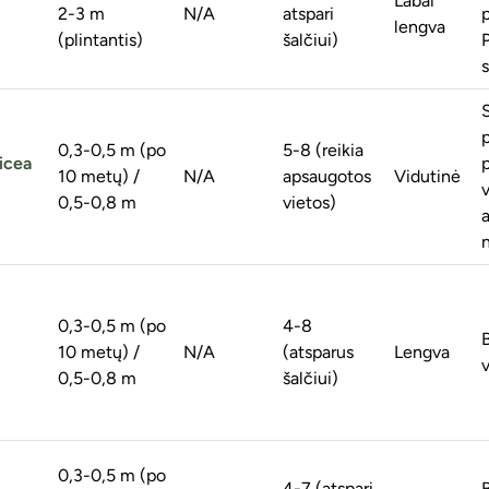
Labai
2-3 m
N/A
atspari
lengva
(plintantis)
šalčiui)
P
s
0,3-0,5 m (po
5-8 (reikia
Picea
10 metų) /
N/A
apsaugotos
Vidutinė
v
0,5-0,8 m
vietos)
n
0,3-0,5 m (po
4-8
10 metų) /
N/A
(atsparus
Lengva
v
0,5-0,8 m
šalčiui)
0,3-0,5 m (po
4-7 (atspari