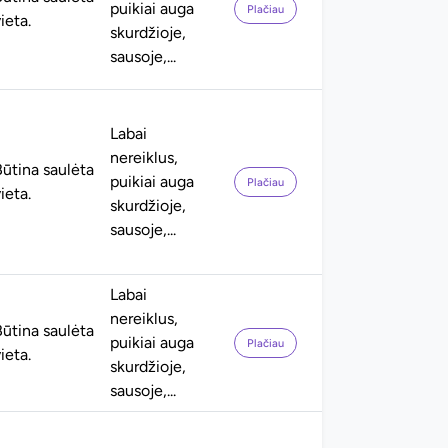
puikiai auga
Plačiau
ieta.
skurdžioje,
sausoje,...
Labai
nereiklus,
Būtina saulėta
puikiai auga
Plačiau
ieta.
skurdžioje,
sausoje,...
Labai
nereiklus,
Būtina saulėta
puikiai auga
Plačiau
ieta.
skurdžioje,
sausoje,...