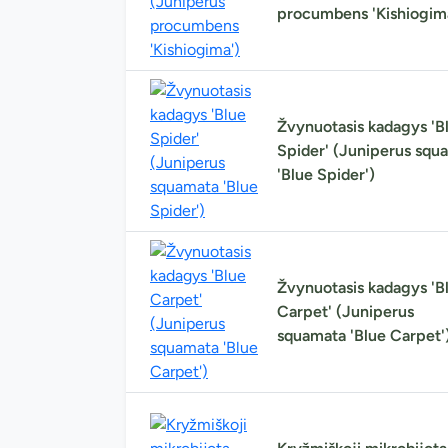
procumbens 'Kishiogim
Žvynuotasis kadagys 'B
Spider' (Juniperus squ
'Blue Spider')
Žvynuotasis kadagys 'B
Carpet' (Juniperus
squamata 'Blue Carpet'