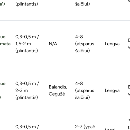
v
a')
(plintantis)
šalčiui)
lue
0,3-0,5 m /
4-8
amata
1,5-2 m
N/A
(atsparus
Lengva
v
(plintantis)
šalčiui)
lue
0,3-0,5 m /
4-8
Balandis,
2-3 m
(atsparus
Lengva
Gegužė
v
)
(plintantis)
šalčiui)
0,3-0,5 m /
2-7 (ypač