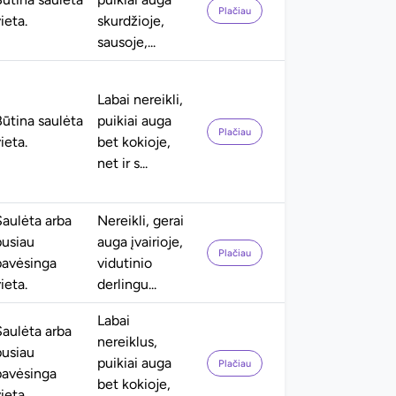
Plačiau
ieta.
skurdžioje,
sausoje,...
Labai nereikli,
Būtina saulėta
puikiai auga
Plačiau
ieta.
bet kokioje,
net ir s...
Saulėta arba
Nereikli, gerai
pusiau
auga įvairioje,
Plačiau
pavėsinga
vidutinio
ieta.
derlingu...
Labai
Saulėta arba
nereiklus,
pusiau
puikiai auga
Plačiau
pavėsinga
bet kokioje,
ieta.