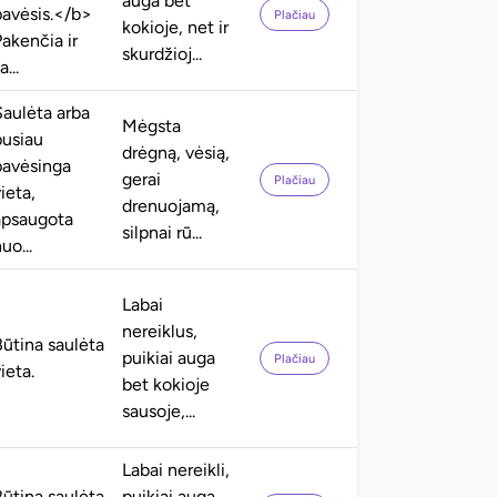
auga bet
pavėsis.</b>
Plačiau
kokioje, net ir
akenčia ir
skurdžioj...
a...
Saulėta arba
Mėgsta
pusiau
drėgną, vėsią,
pavėsinga
gerai
Plačiau
ieta,
drenuojamą,
apsaugota
silpnai rū...
uo...
Labai
nereiklus,
Būtina saulėta
puikiai auga
Plačiau
ieta.
bet kokioje
sausoje,...
Labai nereikli,
Būtina saulėta
puikiai auga