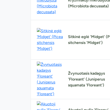
Kryžmiškoji mikrobijota
(Microbiota decussata)
Sitkinė eglė 'Midget' (
sitchensis 'Midget')
Žvynuotasis kadagys
'Floreant' (Juniperus
squamata 'Floreant')
Akuotoji pušis 'Sleepy'