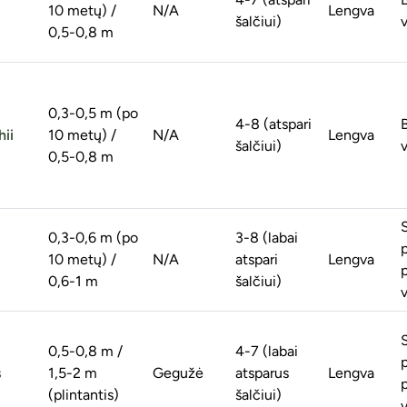
10 metų) /
N/A
Lengva
šalčiui)
v
0,5-0,8 m
0,3-0,5 m (po
4-8 (atspari
hii
10 metų) /
N/A
Lengva
šalčiui)
v
0,5-0,8 m
0,3-0,6 m (po
3-8 (labai
10 metų) /
N/A
atspari
Lengva
0,6-1 m
šalčiui)
v
0,5-0,8 m /
4-7 (labai
s
1,5-2 m
Gegužė
atsparus
Lengva
(plintantis)
šalčiui)
v