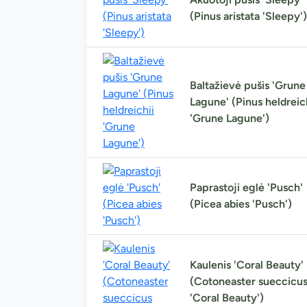
(Pinus aristata 'Sleepy')
Baltažievė pušis 'Grune
Lagune' (Pinus heldreic
'Grune Lagune')
Paprastoji eglė 'Pusch'
(Picea abies 'Pusch')
Kaulenis 'Coral Beauty'
(Cotoneaster sueccicu
'Coral Beauty')