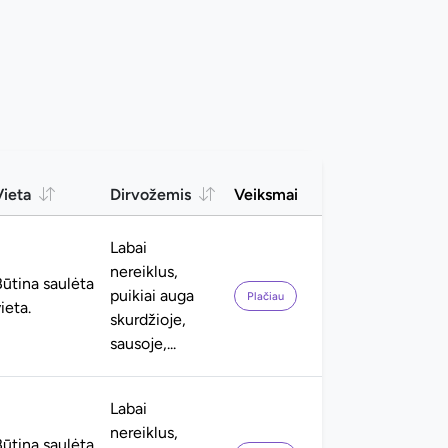
Vieta
Dirvožemis
Veiksmai
Labai
nereiklus,
Būtina saulėta
puikiai auga
Plačiau
ieta.
skurdžioje,
sausoje,...
Labai
nereiklus,
Būtina saulėta