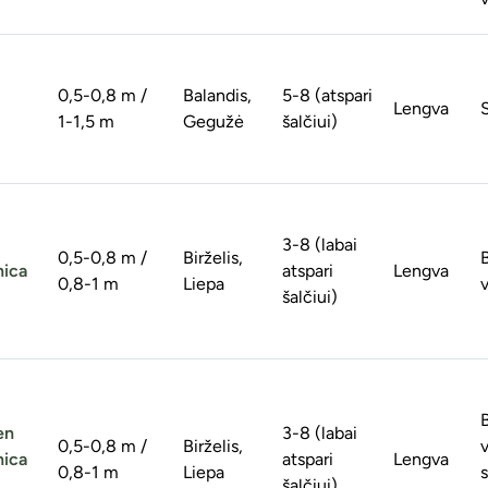
0,5-0,8 m /
Balandis,
5-8 (atspari
Lengva
S
1-1,5 m
Gegužė
šalčiui)
3-8 (labai
0,5-0,8 m /
Birželis,
nica
atspari
Lengva
0,8-1 m
Liepa
v
šalčiui)
en
3-8 (labai
0,5-0,8 m /
Birželis,
v
nica
atspari
Lengva
0,8-1 m
Liepa
s
šalčiui)