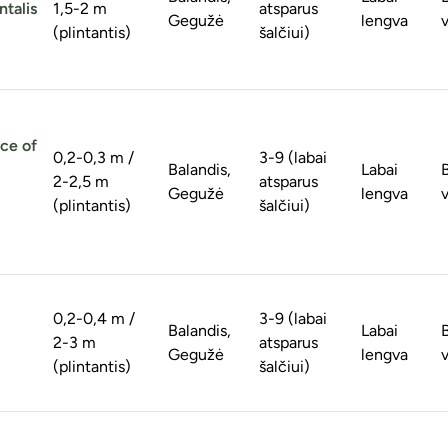
ntalis
1,5-2 m
atsparus
Gegužė
lengva
v
(plintantis)
šalčiui)
nce of
0,2-0,3 m /
3-9 (labai
Balandis,
Labai
2-2,5 m
atsparus
Gegužė
lengva
v
(plintantis)
šalčiui)
0,2-0,4 m /
3-9 (labai
Balandis,
Labai
2-3 m
atsparus
Gegužė
lengva
v
(plintantis)
šalčiui)