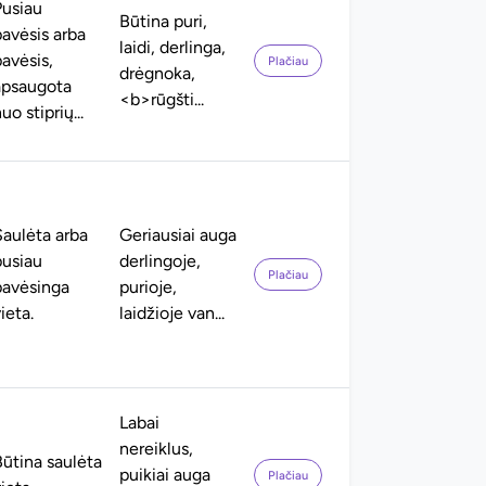
Pusiau
Būtina puri,
pavėsis arba
laidi, derlinga,
avėsis,
Plačiau
drėgnoka,
apsaugota
<b>rūgšti...
uo stiprių...
Saulėta arba
Geriausiai auga
pusiau
derlingoje,
Plačiau
pavėsinga
purioje,
ieta.
laidžioje van...
Labai
nereiklus,
Būtina saulėta
puikiai auga
Plačiau