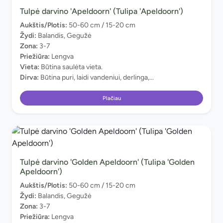
Tulpė darvino 'Apeldoorn' (Tulipa 'Apeldoorn')
Aukštis/Plotis:
50-60 cm / 15-20 cm
Žydi:
Balandis, Gegužė
Zona:
3-7
Priežiūra:
Lengva
Vieta:
Būtina saulėta vieta.
Dirva:
Būtina puri, laidi vandeniui, derlinga,...
Plačiau
Tulpė darvino 'Golden Apeldoorn' (Tulipa 'Golden
Apeldoorn')
Aukštis/Plotis:
50-60 cm / 15-20 cm
Žydi:
Balandis, Gegužė
Zona:
3-7
Priežiūra:
Lengva