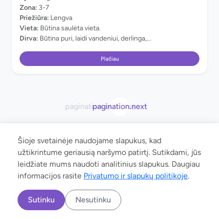
Zona:
3-7
Priežiūra:
Lengva
Vieta:
Būtina saulėta vieta.
Dirva:
Būtina puri, laidi vandeniui, derlinga,...
Plačiau
pagination.previous
pagination.next
Šioje svetainėje naudojame slapukus, kad
užtikrintume geriausią naršymo patirtį. Sutikdami, jūs
leidžiate mums naudoti analitinius slapukus. Daugiau
© 2026 manoaugalas.lt. Neradote Jums reikalingo augalo ar radote
informacijos rasite
Privatumo ir slapukų politikoje
.
klaidą ar norite bendradarbiauti? Parašykite:
klausti@manoaugalas.lt
Sutinku
Nesutinku
Privatumo ir slapukų politika