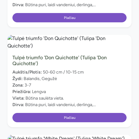
Dirva:
Būtina puri, laidi vandeniui, derlinga,...
Plačiau
Tulpė triumfo 'Don Quichotte' (Tulipa 'Don
Quichotte')
Aukštis/Plotis:
50-60 cm / 10-15 cm
Žydi:
Balandis, Gegužė
Zona:
3-7
Priežiūra:
Lengva
Vieta:
Būtina saulėta vieta.
Dirva:
Būtina puri, laidi vandeniui, derlinga,...
Plačiau