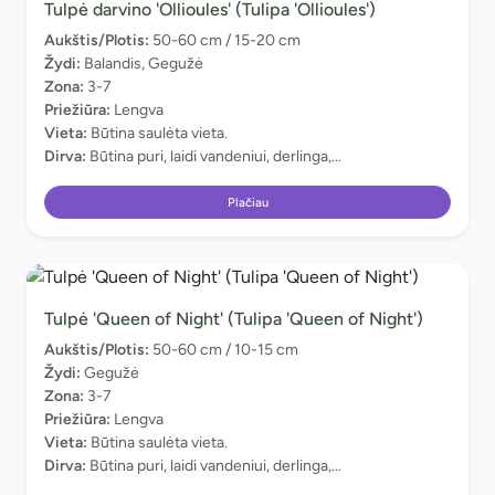
Tulpė darvino 'Ollioules' (Tulipa 'Ollioules')
Aukštis/Plotis:
50-60 cm / 15-20 cm
Žydi:
Balandis, Gegužė
Zona:
3-7
Priežiūra:
Lengva
Vieta:
Būtina saulėta vieta.
Dirva:
Būtina puri, laidi vandeniui, derlinga,...
Plačiau
Tulpė 'Queen of Night' (Tulipa 'Queen of Night')
Aukštis/Plotis:
50-60 cm / 10-15 cm
Žydi:
Gegužė
Zona:
3-7
Priežiūra:
Lengva
Vieta:
Būtina saulėta vieta.
Dirva:
Būtina puri, laidi vandeniui, derlinga,...