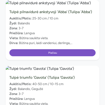
Tulpė pilnavidurė ankstyvoji 'Abba' (Tulipa 'Abba')
Aukštis/Plotis:
25-30 cm / 10 cm
Žydi:
Balandis
Zona:
3-7
Priežiūra:
Lengva
Vieta:
Būtina saulėta vieta.
Dirva:
Būtina puri, laidi vandeniui, derlinga,...
Plačiau
Tulpė triumfo 'Gavota' (Tulipa 'Gavota')
Aukštis/Plotis:
40-50 cm / 10-15 cm
Žydi:
Balandis, Gegužė
Zona:
3-7
Priežiūra:
Lengva
Vieta:
Būtina saulėta vieta.