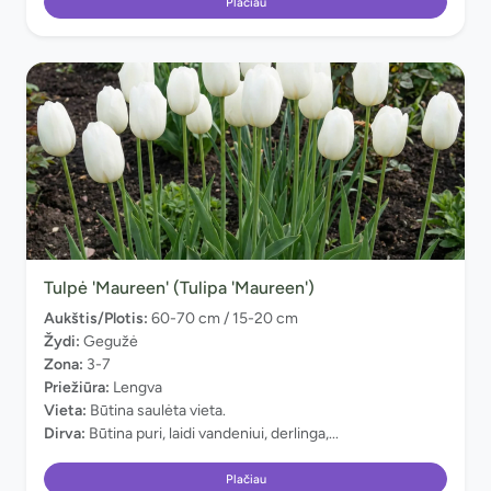
Plačiau
Tulpė 'Maureen' (Tulipa 'Maureen')
Aukštis/Plotis:
60-70 cm / 15-20 cm
Žydi:
Gegužė
Zona:
3-7
Priežiūra:
Lengva
Vieta:
Būtina saulėta vieta.
Dirva:
Būtina puri, laidi vandeniui, derlinga,...
Plačiau