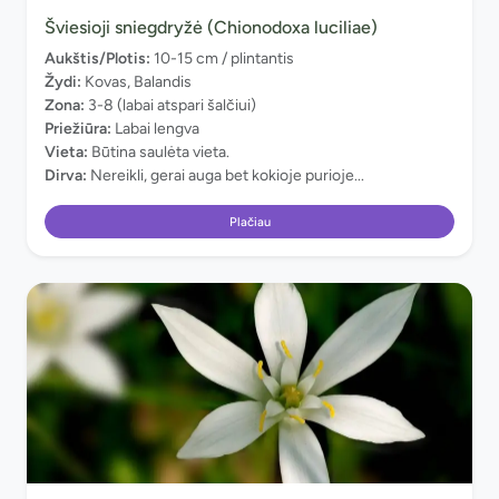
Šviesioji sniegdryžė (Chionodoxa luciliae)
Aukštis/Plotis:
10-15 cm / plintantis
Žydi:
Kovas, Balandis
Zona:
3-8 (labai atspari šalčiui)
Priežiūra:
Labai lengva
Vieta:
Būtina saulėta vieta.
Dirva:
Nereikli, gerai auga bet kokioje purioje...
Plačiau