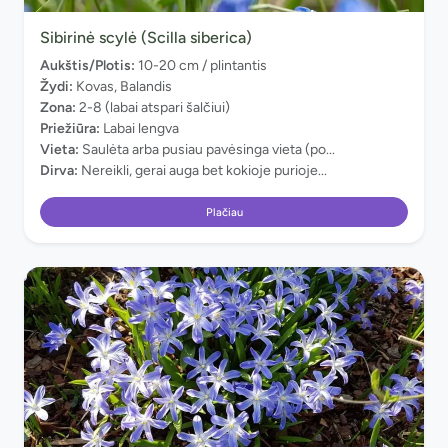
Sibirinė scylė (Scilla siberica)
Aukštis/Plotis:
10-20 cm / plintantis
Žydi:
Kovas, Balandis
Zona:
2-8 (labai atspari šalčiui)
Priežiūra:
Labai lengva
Vieta:
Saulėta arba pusiau pavėsinga vieta (po...
Dirva:
Nereikli, gerai auga bet kokioje purioje...
Plačiau