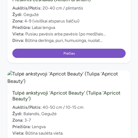
Aukštis/Plotis:
20-40 cm / plintantis
Žydi:
Gegužė
Zona:
4-9 (visiškai atsparus šalčiui)
Priežiūra:
Labai lengva
Vieta:
Pusiau pavėsis arba pavėsis (po medžiais...
Dirva:
Būtina derlinga, puri, humusinga, nuolat...
Plačiau
Tulpė ankstyvoji 'Apricot Beauty' (Tulipa 'Apricot
Beauty')
Aukštis/Plotis:
40-50 cm / 10-15 cm
Žydi:
Balandis, Gegužė
Zona:
3-7
Priežiūra:
Lengva
Vieta:
Būtina saulėta vieta.