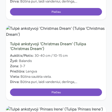
Dirva:
Būtina puri, laidi vandeniui, derlinga,...
Plačiau
Tulpė ankstyvoji 'Christmas Dream' (Tulipa
'Christmas Dream')
Aukštis/Plotis:
30-40 cm / 10-15 cm
Žydi:
Balandis
Zona:
3-7
Priežiūra:
Lengva
Vieta:
Būtina saulėta vieta.
Dirva:
Būtina puri, laidi vandeniui, derlinga,...
Plačiau