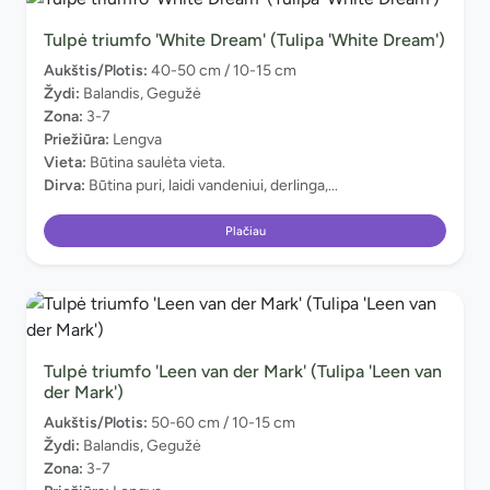
Tulpė triumfo 'White Dream' (Tulipa 'White Dream')
Aukštis/Plotis:
40-50 cm / 10-15 cm
Žydi:
Balandis, Gegužė
Zona:
3-7
Priežiūra:
Lengva
Vieta:
Būtina saulėta vieta.
Dirva:
Būtina puri, laidi vandeniui, derlinga,...
Plačiau
Tulpė triumfo 'Leen van der Mark' (Tulipa 'Leen van
der Mark')
Aukštis/Plotis:
50-60 cm / 10-15 cm
Žydi:
Balandis, Gegužė
Zona:
3-7