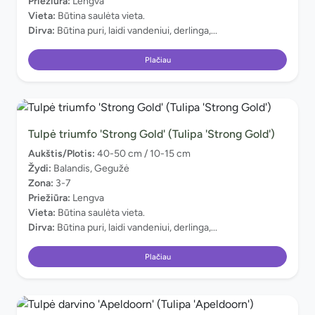
Priežiūra:
Lengva
Vieta:
Būtina saulėta vieta.
Dirva:
Būtina puri, laidi vandeniui, derlinga,...
Plačiau
Tulpė triumfo 'Strong Gold' (Tulipa 'Strong Gold')
Aukštis/Plotis:
40-50 cm / 10-15 cm
Žydi:
Balandis, Gegužė
Zona:
3-7
Priežiūra:
Lengva
Vieta:
Būtina saulėta vieta.
Dirva:
Būtina puri, laidi vandeniui, derlinga,...
Plačiau