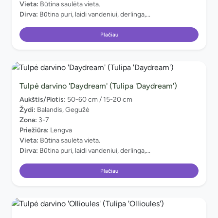
Vieta:
Būtina saulėta vieta.
Dirva:
Būtina puri, laidi vandeniui, derlinga,...
Plačiau
Tulpė darvino 'Daydream' (Tulipa 'Daydream')
Aukštis/Plotis:
50-60 cm / 15-20 cm
Žydi:
Balandis, Gegužė
Zona:
3-7
Priežiūra:
Lengva
Vieta:
Būtina saulėta vieta.
Dirva:
Būtina puri, laidi vandeniui, derlinga,...
Plačiau