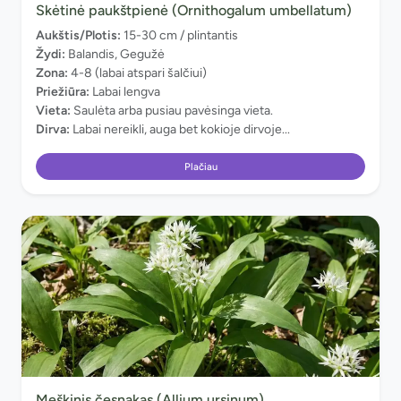
Skėtinė paukštpienė (Ornithogalum umbellatum)
Aukštis/Plotis:
15-30 cm / plintantis
Žydi:
Balandis, Gegužė
Zona:
4-8 (labai atspari šalčiui)
Priežiūra:
Labai lengva
Vieta:
Saulėta arba pusiau pavėsinga vieta.
Dirva:
Labai nereikli, auga bet kokioje dirvoje...
Plačiau
Meškinis česnakas (Allium ursinum)