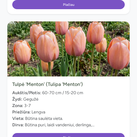
Plačiau
Tulpė 'Menton' (Tulipa 'Menton')
Aukštis/Plotis:
60-70 cm / 15-20 cm
Žydi:
Gegužė
Zona:
3-7
Priežiūra:
Lengva
Vieta:
Būtina saulėta vieta.
Dirva:
Būtina puri, laidi vandeniui, derlinga,...