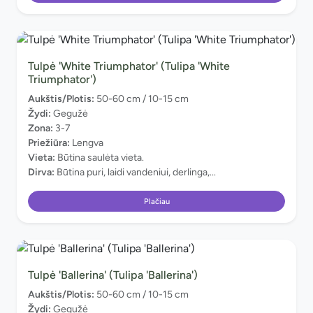
Tulpė 'White Triumphator' (Tulipa 'White
Triumphator')
Aukštis/Plotis:
50-60 cm / 10-15 cm
Žydi:
Gegužė
Zona:
3-7
Priežiūra:
Lengva
Vieta:
Būtina saulėta vieta.
Dirva:
Būtina puri, laidi vandeniui, derlinga,...
Plačiau
Tulpė 'Ballerina' (Tulipa 'Ballerina')
Aukštis/Plotis:
50-60 cm / 10-15 cm
Žydi:
Gegužė