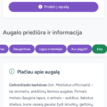
Pridėti į sąrašą
Augalo priežiūra ir informacija
Kita
mas
Dauginimas
Ligos ir kenkėjai
Kur įsigyti?
Plačiau apie augalą
Geltonžiedis barkūnas
(lot.
Melilotus officinalis
) –
tai dvimetis, ankštinių šeimos augalas. Pirmais
metais išaugina lapus, o antrais – aukštus, šakotus
stiebus, kurie vasarą gausiai žydi smulkių, geltonų,