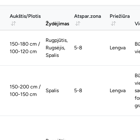
Aukštis/Plotis
Atspar.zona
Priežiūra
Žydėjimas
Vi
Rugpjūtis,
150-180 cm /
Bū
Rugsėjis,
5-8
Lengva
100-120 cm
vi
Spalis
Bū
vi
150-200 cm /
Spalis
5-8
Lengva
sa
100-150 cm
fo
gra