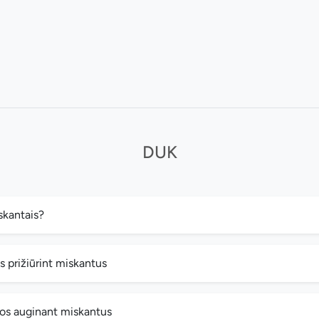
DUK
skantais?
s prižiūrint miskantus
os auginant miskantus