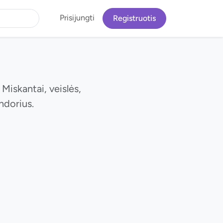
Prisijungti
Registruotis
Miskantai, veislės,
ndorius.