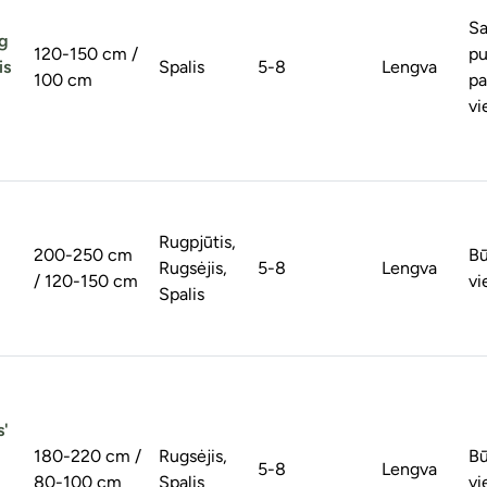
Sa
ng
120-150 cm /
pu
is
Spalis
5-8
Lengva
100 cm
pa
vi
Rugpjūtis,
200-250 cm
Bū
Rugsėjis,
5-8
Lengva
/ 120-150 cm
vi
Spalis
s'
180-220 cm /
Rugsėjis,
Bū
5-8
Lengva
80-100 cm
Spalis
vi