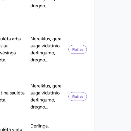
drėgno...
ulėta arba
Nereiklus, gerai
siau
auga vidutinio
Plačiau
vėsinga
derlingumo,
eta.
drėgno...
Nereiklus, gerai
tina saulėta
auga vidutinio
Plačiau
eta.
derlingumo,
drėgno...
Derlinga,
ulėta vieta