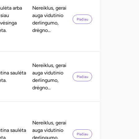
ulėta arba
Nereiklus, gerai
siau
auga vidutinio
Plačiau
vėsinga
derlingumo,
eta.
drėgno...
Nereiklus, gerai
tina saulėta
auga vidutinio
Plačiau
eta.
derlingumo,
drėgno...
Nereiklus, gerai
tina saulėta
auga vidutinio
Plačiau
eta.
derlingumo,