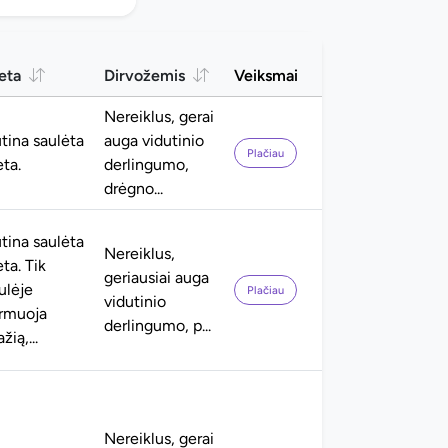
eta
Dirvožemis
Veiksmai
Nereiklus, gerai
tina saulėta
auga vidutinio
Plačiau
eta.
derlingumo,
drėgno...
tina saulėta
Nereiklus,
eta. Tik
geriausiai auga
ulėje
Plačiau
vidutinio
rmuoja
derlingumo, p...
žią,...
Nereiklus, gerai