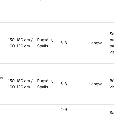
Sa
150-180 cm /
Rugsėjis,
pu
5-8
Lengva
100-120 cm
Spalis
pa
vi
s'
150-180 cm /
Rugsėjis,
Bū
5-8
Lengva
100-120 cm
Spalis
vi
4-9
Sa