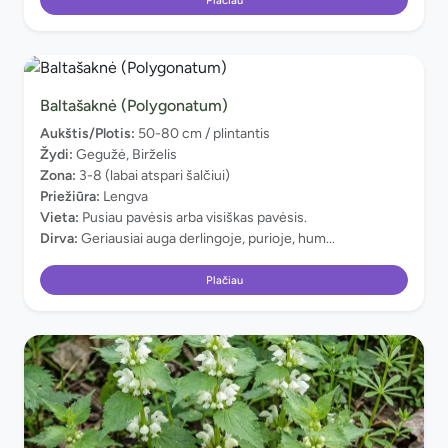
Baltašaknė (Polygonatum)
Aukštis/Plotis:
50-80 cm / plintantis
Žydi:
Gegužė, Birželis
Zona:
3-8 (labai atspari šalčiui)
Priežiūra:
Lengva
Vieta:
Pusiau pavėsis arba visiškas pavėsis.
Dirva:
Geriausiai auga derlingoje, purioje, hum...
Plačiau