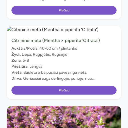
Plačiau
Citrininė mėta (Mentha × piperita 'Citrata')
Aukštis/Plotis:
40-60 cm / plintantis
Žydi:
Liepa, Rugpjūtis, Rugsėjis
Zona:
5-8
Priežiūra:
Lengva
Vieta:
Saulėta arba pusiau pavėsinga vieta.
Dirva:
Geriausiai auga derlingoje, purioje, nuo...
Plačiau