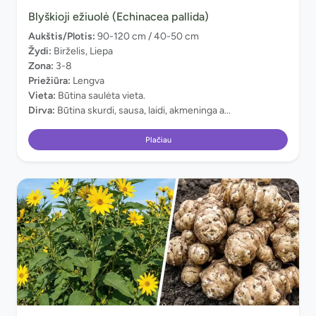
Blyškioji ežiuolė (Echinacea pallida)
Aukštis/Plotis:
90-120 cm / 40-50 cm
Žydi:
Birželis, Liepa
Zona:
3-8
Priežiūra:
Lengva
Vieta:
Būtina saulėta vieta.
Dirva:
Būtina skurdi, sausa, laidi, akmeninga a...
Plačiau