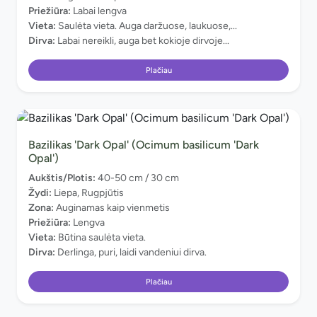
Priežiūra:
Labai lengva
Vieta:
Saulėta vieta. Auga daržuose, laukuose,...
Dirva:
Labai nereikli, auga bet kokioje dirvoje...
Plačiau
Bazilikas 'Dark Opal' (Ocimum basilicum 'Dark
Opal')
Aukštis/Plotis:
40-50 cm / 30 cm
Žydi:
Liepa, Rugpjūtis
Zona:
Auginamas kaip vienmetis
Priežiūra:
Lengva
Vieta:
Būtina saulėta vieta.
Dirva:
Derlinga, puri, laidi vandeniui dirva.
Plačiau