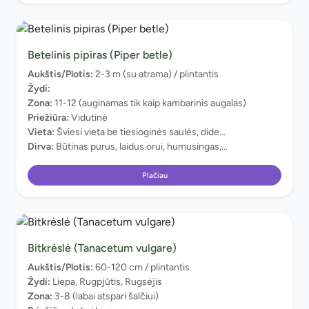
Betelinis pipiras (Piper betle)
Aukštis/Plotis:
2-3 m (su atrama) / plintantis
Žydi:
Zona:
11-12 (auginamas tik kaip kambarinis augalas)
Priežiūra:
Vidutinė
Vieta:
Šviesi vieta be tiesioginės saulės, dide...
Dirva:
Būtinas purus, laidus orui, humusingas,...
Plačiau
Bitkrėslė (Tanacetum vulgare)
Aukštis/Plotis:
60-120 cm / plintantis
Žydi:
Liepa, Rugpjūtis, Rugsėjis
Zona:
3-8 (labai atspari šalčiui)