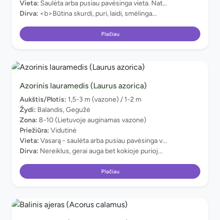
Vieta:
Saulėta arba pusiau pavėsinga vieta. Nat...
Dirva:
<b>Būtina skurdi, puri, laidi, smėlinga...
Plačiau
Azorinis lauramedis (Laurus azorica)
Aukštis/Plotis:
1,5-3 m (vazone) / 1-2 m
Žydi:
Balandis, Gegužė
Zona:
8-10 (Lietuvoje auginamas vazone)
Priežiūra:
Vidutinė
Vieta:
Vasarą - saulėta arba pusiau pavėsinga v...
Dirva:
Nereiklus, gerai auga bet kokioje purioj...
Plačiau