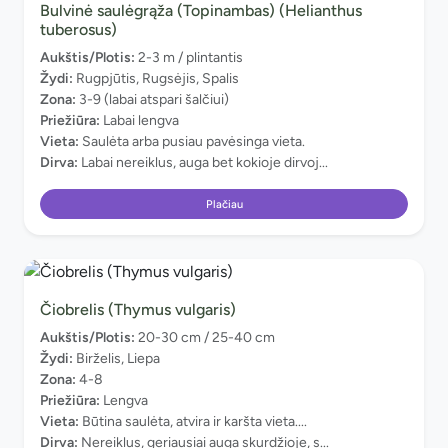
Bulvinė saulėgrąža (Topinambas) (Helianthus
tuberosus)
Aukštis/Plotis:
2-3 m / plintantis
Žydi:
Rugpjūtis, Rugsėjis, Spalis
Zona:
3-9 (labai atspari šalčiui)
Priežiūra:
Labai lengva
Vieta:
Saulėta arba pusiau pavėsinga vieta.
Dirva:
Labai nereiklus, auga bet kokioje dirvoj...
Plačiau
Čiobrelis (Thymus vulgaris)
Aukštis/Plotis:
20-30 cm / 25-40 cm
Žydi:
Birželis, Liepa
Zona:
4-8
Priežiūra:
Lengva
Vieta:
Būtina saulėta, atvira ir karšta vieta....
Dirva:
Nereiklus, geriausiai auga skurdžioje, s...