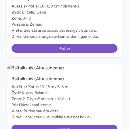
Aukštis/Plotis:
60-120 cm / plintantis
Žydi:
Birželis, Liepa
Zona:
3-10
Priežiūra:
Žemas
Vieta:
Saulėta arba pusiau pavėsinga vieta, van...
Dirva:
Geriausiai auga sunkiame, derlingame, du...
Plačiau
Baltalksnis (Alnus incana)
Aukštis/Plotis:
10-15 m / 6-8 m
Žydi:
Kovas, Balandis
Zona:
2-7 (ypač atsparus šalčiui)
Priežiūra:
Labai lengva
Vieta:
Būtina saulėta vieta.
Dirva:
Labai nereiklus, puikiai auga bet kokioj...
Plačiau