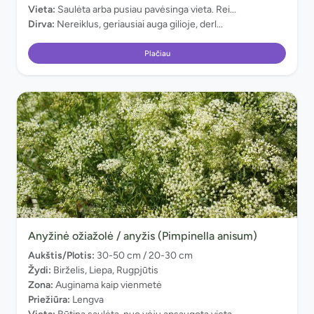
Vieta:
Saulėta arba pusiau pavėsinga vieta. Rei...
Dirva:
Nereiklus, geriausiai auga gilioje, derl...
Plačiau
Anyžinė ožiažolė / anyžis (Pimpinella anisum)
Aukštis/Plotis:
30-50 cm / 20-30 cm
Žydi:
Birželis, Liepa, Rugpjūtis
Zona:
Auginama kaip vienmetė
Priežiūra:
Lengva