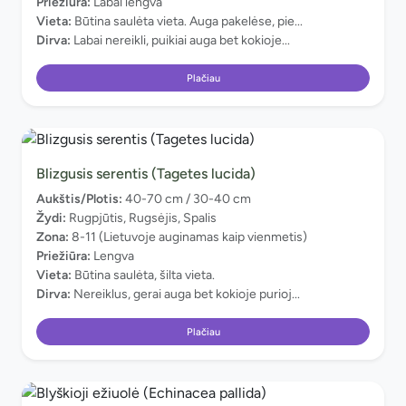
Priežiūra:
Labai lengva
Vieta:
Būtina saulėta vieta. Auga pakelėse, pie...
Dirva:
Labai nereikli, puikiai auga bet kokioje...
Plačiau
Blizgusis serentis (Tagetes lucida)
Aukštis/Plotis:
40-70 cm / 30-40 cm
Žydi:
Rugpjūtis, Rugsėjis, Spalis
Zona:
8-11 (Lietuvoje auginamas kaip vienmetis)
Priežiūra:
Lengva
Vieta:
Būtina saulėta, šilta vieta.
Dirva:
Nereiklus, gerai auga bet kokioje purioj...
Plačiau