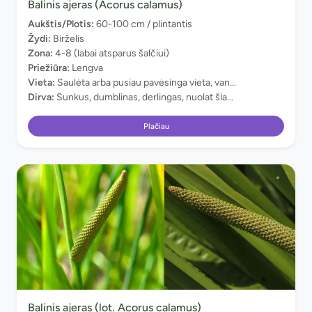
Balinis ajeras (Acorus calamus)
Aukštis/Plotis:
60-100 cm / plintantis
Žydi:
Birželis
Zona:
4-8 (labai atsparus šalčiui)
Priežiūra:
Lengva
Vieta:
Saulėta arba pusiau pavėsinga vieta, van...
Dirva:
Sunkus, dumblinas, derlingas, nuolat šla...
Plačiau
Balinis ajeras (lot. Acorus calamus)