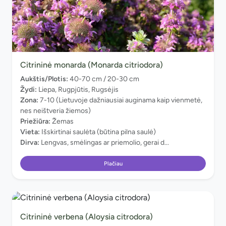
Citrininė monarda (Monarda citriodora)
Aukštis/Plotis:
40-70 cm / 20-30 cm
Žydi:
Liepa, Rugpjūtis, Rugsėjis
Zona:
7-10 (Lietuvoje dažniausiai auginama kaip vienmetė,
nes neištveria žiemos)
Priežiūra:
Žemas
Vieta:
Išskirtinai saulėta (būtina pilna saulė)
Dirva:
Lengvas, smėlingas ar priemolio, gerai d...
Plačiau
Citrininė verbena (Aloysia citrodora)