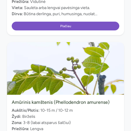
Priežiūra:
Vidutinė
Vieta:
Saulėta arba lengvai pavėsinga vieta.
Dirva:
Būtina derlinga, puri, humusinga, nuolat...
Plačiau
Amūrinis kamštenis (Phellodendron amurense)
Aukštis/Plotis:
10-15 m / 10-12 m
Žydi:
Birželis
Zona:
3-8 (labai atsparus šalčiui)
Priežiūra:
Lengva