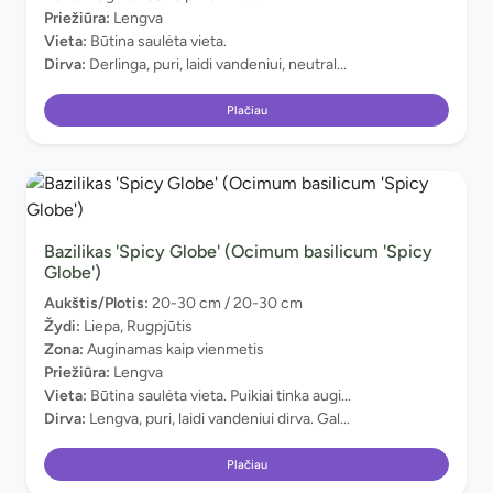
Priežiūra:
Lengva
Vieta:
Būtina saulėta vieta.
Dirva:
Derlinga, puri, laidi vandeniui, neutral...
Plačiau
Bazilikas 'Spicy Globe' (Ocimum basilicum 'Spicy
Globe')
Aukštis/Plotis:
20-30 cm / 20-30 cm
Žydi:
Liepa, Rugpjūtis
Zona:
Auginamas kaip vienmetis
Priežiūra:
Lengva
Vieta:
Būtina saulėta vieta. Puikiai tinka augi...
Dirva:
Lengva, puri, laidi vandeniui dirva. Gal...
Plačiau