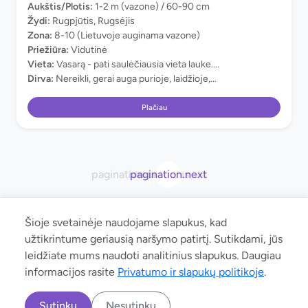
Aukštis/Plotis:
1-2 m (vazone) / 60-90 cm
Žydi:
Rugpjūtis, Rugsėjis
Zona:
8-10 (Lietuvoje auginama vazone)
Priežiūra:
Vidutinė
Vieta:
Vasarą - pati saulėčiausia vieta lauke....
Dirva:
Nereikli, gerai auga purioje, laidžioje,...
Plačiau
pagination.previous
pagination.next
Šioje svetainėje naudojame slapukus, kad
užtikrintume geriausią naršymo patirtį. Sutikdami, jūs
leidžiate mums naudoti analitinius slapukus. Daugiau
© 2026 manoaugalas.lt. Neradote Jums reikalingo augalo ar radote
informacijos rasite
Privatumo ir slapukų politikoje
.
klaidą ar norite bendradarbiauti? Parašykite:
klausti@manoaugalas.lt
Sutinku
Nesutinku
Privatumo ir slapukų politika