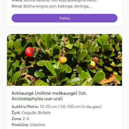
Vieta:
Būtina saulėta, nuo vėjų apsaugota vieta...
Dirva:
Būtina lengva, puri, kalkinga, derlinga,...
Plačiau
Arkliauogė (miltinė meškauogė) (lot.
Arctostaphylos uva-ursi)
Aukštis/Plotis:
10-20 cm / 50-100 cm (ir daugiau)
Žydi:
Gegužė, Birželis
Zona:
2-6
Priežiūra:
Vidutinis