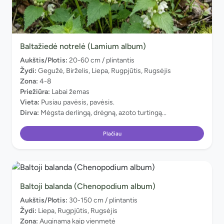
Baltažiedė notrelė (Lamium album)
Aukštis/Plotis:
20-60 cm / plintantis
Žydi:
Gegužė, Birželis, Liepa, Rugpjūtis, Rugsėjis
Zona:
4-8
Priežiūra:
Labai žemas
Vieta:
Pusiau pavėsis, pavėsis.
Dirva:
Mėgsta derlingą, drėgną, azoto turtingą...
Plačiau
Baltoji balanda (Chenopodium album)
Aukštis/Plotis:
30-150 cm / plintantis
Žydi:
Liepa, Rugpjūtis, Rugsėjis
Zona:
Auginama kaip vienmetė