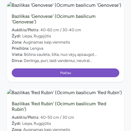
Bazilikas 'Genovese' (Ocimum basilicum
'Genovese')
Aukštis/Plotis:
40-60 cm / 30-40 cm
Žydi:
Liepa, Rugpjūtis
Zona:
Auginamas kaip vienmetis
Priežiūra:
Lengva
Vieta:
Būtina saulėta, šilta, nuo vėjų apsaugot...
Dirva:
Derlinga, puri, laidi vandeniui, neutral...
Plačiau
Bazilikas 'Red Rubin' (Ocimum basilicum 'Red
Rubin')
Aukštis/Plotis:
40-50 cm / 30 cm
Žydi:
Liepa, Rugpjūtis
Zona:
Auginamas kaip vienmetis