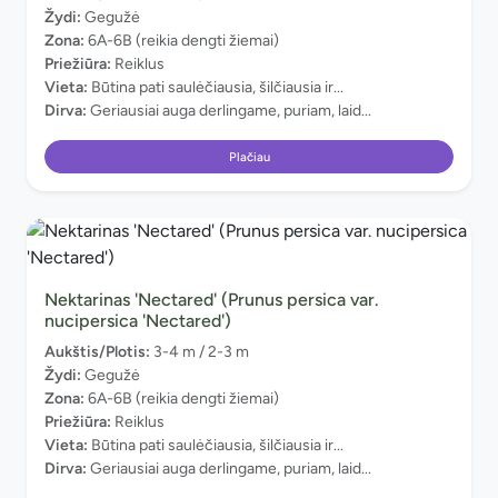
Žydi:
Gegužė
Zona:
6A-6B (reikia dengti žiemai)
Priežiūra:
Reiklus
Vieta:
Būtina pati saulėčiausia, šilčiausia ir...
Dirva:
Geriausiai auga derlingame, puriam, laid...
Plačiau
Nektarinas 'Nectared' (Prunus persica var.
nucipersica 'Nectared')
Aukštis/Plotis:
3-4 m / 2-3 m
Žydi:
Gegužė
Zona:
6A-6B (reikia dengti žiemai)
Priežiūra:
Reiklus
Vieta:
Būtina pati saulėčiausia, šilčiausia ir...
Dirva:
Geriausiai auga derlingame, puriam, laid...