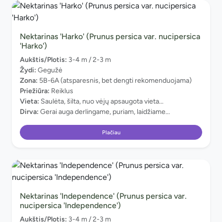
Nektarinas 'Harko' (Prunus persica var. nucipersica
'Harko')
Aukštis/Plotis:
3-4 m / 2-3 m
Žydi:
Gegužė
Zona:
5B-6A (atsparesnis, bet dengti rekomenduojama)
Priežiūra:
Reiklus
Vieta:
Saulėta, šilta, nuo vėjų apsaugota vieta...
Dirva:
Gerai auga derlingame, puriam, laidžiame...
Plačiau
Nektarinas 'Independence' (Prunus persica var.
nucipersica 'Independence')
Aukštis/Plotis:
3-4 m / 2-3 m