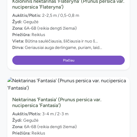
Koloninis nektarinas 'Flateryna' (Prunus persica var.
nucipersica 'Flateryna')
Aukštis/Plotis:
2-2,5 m / 0,5-0,8 m
Žydi:
Gegužė
Zona:
6A-6B (reikia dengti žiemai)
Priežiūra:
Reiklus
Vieta:
Būtina saulėčiausia, šilčiausia ir nuo š...
Dirva:
Geriausiai auga derlingame, puriam, laid...
Plačiau
Nektarinas 'Fantasia' (Prunus persica var.
nucipersica 'Fantasia')
Aukštis/Plotis:
3-4 m / 2-3 m
Žydi:
Gegužė
Zona:
6A-6B (reikia dengti žiemai)
Priežiūra:
Reiklus