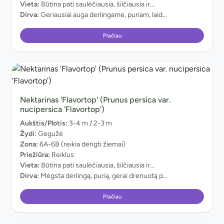
Vieta:
Būtina pati saulėčiausia, šilčiausia ir...
Dirva:
Geriausiai auga derlingame, puriam, laid...
Plačiau
Nektarinas 'Flavortop' (Prunus persica var.
nucipersica 'Flavortop')
Aukštis/Plotis:
3-4 m / 2-3 m
Žydi:
Gegužė
Zona:
6A-6B (reikia dengti žiemai)
Priežiūra:
Reiklus
Vieta:
Būtina pati saulėčiausia, šilčiausia ir...
Dirva:
Mėgsta derlingą, purią, gerai drenuotą p...
Plačiau