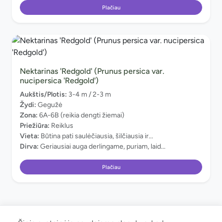
Plačiau
Nektarinas 'Redgold' (Prunus persica var.
nucipersica 'Redgold')
Aukštis/Plotis:
3-4 m / 2-3 m
Žydi:
Gegužė
Zona:
6A-6B (reikia dengti žiemai)
Priežiūra:
Reiklus
Vieta:
Būtina pati saulėčiausia, šilčiausia ir...
Dirva:
Geriausiai auga derlingame, puriam, laid...
Plačiau