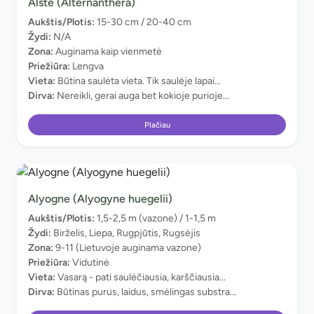
Alstė (Alternanthera)
Aukštis/Plotis:
15-30 cm / 20-40 cm
Žydi:
N/A
Zona:
Auginama kaip vienmetė
Priežiūra:
Lengva
Vieta:
Būtina saulėta vieta. Tik saulėje lapai...
Dirva:
Nereikli, gerai auga bet kokioje purioje...
Plačiau
Alyogne (Alyogyne huegelii)
Aukštis/Plotis:
1,5-2,5 m (vazone) / 1-1,5 m
Žydi:
Birželis, Liepa, Rugpjūtis, Rugsėjis
Zona:
9-11 (Lietuvoje auginama vazone)
Priežiūra:
Vidutinė
Vieta:
Vasarą - pati saulėčiausia, karščiausia...
Dirva:
Būtinas purus, laidus, smėlingas substra...