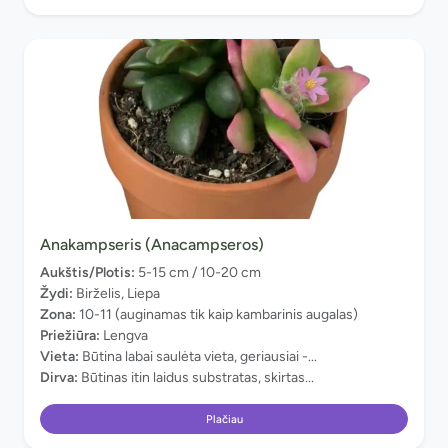
Anakampseris (Anacampseros)
Aukštis/Plotis:
5-15 cm / 10-20 cm
Žydi:
Birželis, Liepa
Zona:
10-11 (auginamas tik kaip kambarinis augalas)
Priežiūra:
Lengva
Vieta:
Būtina labai saulėta vieta, geriausiai -...
Dirva:
Būtinas itin laidus substratas, skirtas...
Plačiau