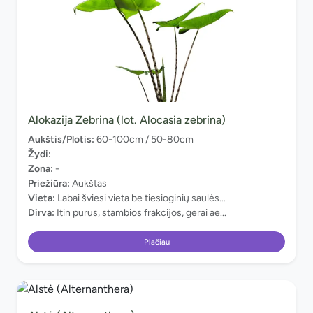
Alokazija Zebrina (lot. Alocasia zebrina)
Aukštis/Plotis:
60-100cm / 50-80cm
Žydi:
Zona:
-
Priežiūra:
Aukštas
Vieta:
Labai šviesi vieta be tiesioginių saulės...
Dirva:
Itin purus, stambios frakcijos, gerai ae...
Plačiau