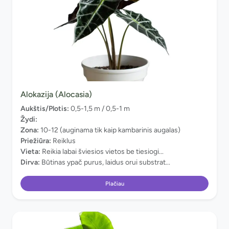
Alokazija (Alocasia)
Aukštis/Plotis:
0,5-1,5 m / 0,5-1 m
Žydi:
Zona:
10-12 (auginama tik kaip kambarinis augalas)
Priežiūra:
Reiklus
Vieta:
Reikia labai šviesios vietos be tiesiogi...
Dirva:
Būtinas ypač purus, laidus orui substrat...
Plačiau