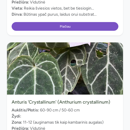
Priežiūra:
Vidutinė
Vieta:
Reikia šviesios vietos, bet be tiesiogin...
Dirva:
Būtinas ypač purus, laidus orui substrat...
Plačiau
Anturis 'Crystallinum' (Anthurium crystallinum)
Aukštis/Plotis:
60-90 cm / 50-60 cm
Žydi:
Zona:
11-12 (auginamas tik kaip kambarinis augalas)
Priežiūra:
Vidutinė