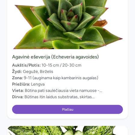
Agavinė eševerija (Echeveria agavoides)
Aukštis/Plotis:
10-15 cm / 20-30 cm
Žydi:
Gegužė, Birželis
Zona:
9-11 (auginama kaip kambarinis augalas)
Priežiūra:
Lengva
Vieta:
Būtina pati saulėčiausia vieta namuose -...
Dirva:
Būtinas itin laidus substratas, skirtas...
Plačiau