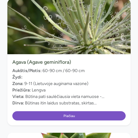
Agava (Agave geminiflora)
Aukštis/Plotis:
60-90 cm / 60-90 cm
Žydi:
Zona:
9-11 (Lietuvoje auginama vazone)
Priežiūra:
Lengva
Vieta:
Būtina pati saulėčiausia vieta namuose -...
Dirva:
Būtinas itin laidus substratas, skirtas...
Plačiau