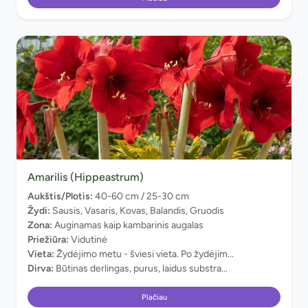
Amarilis (Hippeastrum)
Aukštis/Plotis:
40-60 cm / 25-30 cm
Žydi:
Sausis, Vasaris, Kovas, Balandis, Gruodis
Zona:
Auginamas kaip kambarinis augalas
Priežiūra:
Vidutinė
Vieta:
Žydėjimo metu - šviesi vieta. Po žydėjim...
Dirva:
Būtinas derlingas, purus, laidus substra...
Plačiau