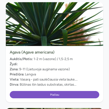
Agava (Agave americana)
Aukštis/Plotis:
1-2 m (vazone) / 1,5-2,5 m
Žydi:
Zona:
9-11 (Lietuvoje auginama vazone)
Priežiūra:
Lengva
Vieta:
Vasarą - pati saulėčiausia vieta lauke....
Dirva:
Būtinas itin laidus substratas, skirtas...
Plačiau