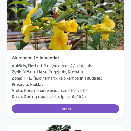
Alamanda (Allamanda)
Aukštis/Plotis:
1-3 m (su atrama) / plintantis
Žydi:
Birželis, Liepa, Rugpjūtis, Rugsėjis
Zona:
11-12 (auginama tik kaip kambarinis augalas)
Priežiūra:
Reiklus
Vieta:
Reikia labai šviesios, saulėtos vietos....
Dirva:
Derlinga, puri, laidi, silpnai rūgšti (p...
Plačiau