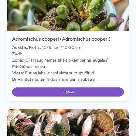
Adromischus cooperi (Adromischus cooperi)
Aukštis/Plotis:
10-15 cm / 10-20 cm
Žydi:
Zona:
10-11 (auginamas tik kaip kambarinis augalas)
Priežiūra:
Lengva
Vieta:
Būtina labai šviesi vieta su trupučiu ti...
Dirva:
Būtinas itin laidus, mineralinis substra...
Plačiau