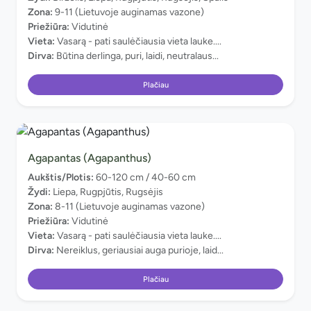
Zona:
9-11 (Lietuvoje auginamas vazone)
Priežiūra:
Vidutinė
Vieta:
Vasarą - pati saulėčiausia vieta lauke....
Dirva:
Būtina derlinga, puri, laidi, neutralaus...
Plačiau
Agapantas (Agapanthus)
Aukštis/Plotis:
60-120 cm / 40-60 cm
Žydi:
Liepa, Rugpjūtis, Rugsėjis
Zona:
8-11 (Lietuvoje auginamas vazone)
Priežiūra:
Vidutinė
Vieta:
Vasarą - pati saulėčiausia vieta lauke....
Dirva:
Nereiklus, geriausiai auga purioje, laid...
Plačiau