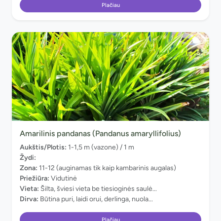
Plačiau
Amarilinis pandanas (Pandanus amaryllifolius)
Aukštis/Plotis:
1-1,5 m (vazone) / 1 m
Žydi:
Zona:
11-12 (auginamas tik kaip kambarinis augalas)
Priežiūra:
Vidutinė
Vieta:
Šilta, šviesi vieta be tiesioginės saulė...
Dirva:
Būtina puri, laidi orui, derlinga, nuola...
Plačiau