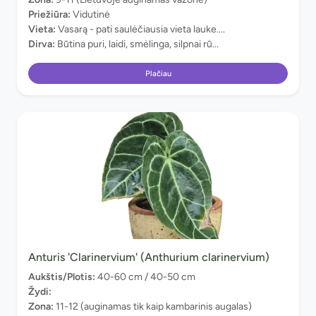
Priežiūra:
Vidutinė
Vieta:
Vasarą - pati saulėčiausia vieta lauke....
Dirva:
Būtina puri, laidi, smėlinga, silpnai rū...
Plačiau
Anturis 'Clarinervium' (Anthurium clarinervium)
Aukštis/Plotis:
40-60 cm / 40-50 cm
Žydi:
Zona:
11-12 (auginamas tik kaip kambarinis augalas)