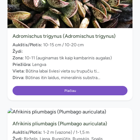
Adromischus trigynus (Adromischus trigynus)
Aukštis/Plotis:
10-15 cm / 10-20 cm
Žydi:
Zona:
10-11 (auginamas tik kaip kambarinis augalas)
Priežiūra:
Lengva
Vieta:
Būtina labai šviesi vieta su trupučiu ti...
Dirva:
Būtinas itin laidus, mineralinis substra...
Plačiau
Afrikinis pliumbagis (Plumbago auriculata)
Aukštis/Plotis:
1-2 m (vazone) / 1-1,5 m
Žydi:
Birželis, Liepa, Rugpjūtis, Rugsėjis, Spalis