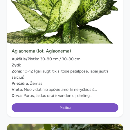
Aglaonema (lot. Aglaonema)
Aukštis/Plotis:
30-80 cm / 30-80 cm
Žydi:
Zona:
10-12 (gali augti tik šiltose patalpose, labai jautri
šalčiui)
Priežiūra:
Žemas
Vieta:
Nuo vidutinio apšvietimo iki neryškios š...
Dirva:
Purus, laidus orui ir vandeniui, derling...
Plačiau