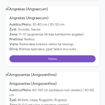
Angrekas (Angraecum)
Aukštis/Plotis:
30-60 cm / 30-50 cm
Žydi:
Gruodis, Sausis
Zona:
11-12 (auginamas tik kaip kambarinis augalas)
Priežiūra:
Reiklus
Vieta:
Reikia labai šviesios vietos be tiesiogi...
Dirva:
Būtinas specialus, ypač laidus orui subs...
Plačiau
Anigozantas (Anigozanthos)
Aukštis/Plotis:
60-150 cm (priklauso nuo veislės) / 40-60
cm
Žydi:
Birželis, Liepa, Rugpjūtis, Rugsėjis
Zona:
9-11 (Lietuvoje auginamas vazone)