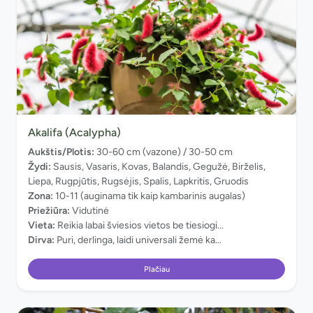
Akalifa (Acalypha)
Aukštis/Plotis:
30-60 cm (vazone) / 30-50 cm
Žydi:
Sausis, Vasaris, Kovas, Balandis, Gegužė, Birželis,
Liepa, Rugpjūtis, Rugsėjis, Spalis, Lapkritis, Gruodis
Zona:
10-11 (auginama tik kaip kambarinis augalas)
Priežiūra:
Vidutinė
Vieta:
Reikia labai šviesios vietos be tiesiogi...
Dirva:
Puri, derlinga, laidi universali žemė ka...
Plačiau