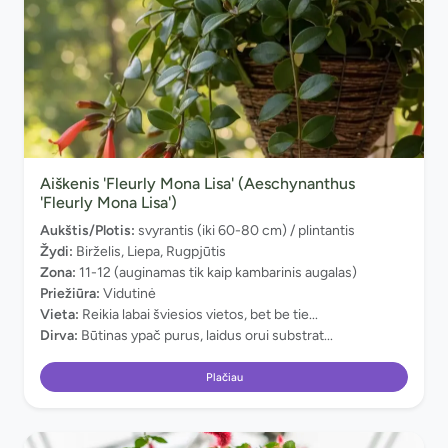
Aiškenis 'Fleurly Mona Lisa' (Aeschynanthus
'Fleurly Mona Lisa')
Aukštis/Plotis:
svyrantis (iki 60-80 cm) / plintantis
Žydi:
Birželis, Liepa, Rugpjūtis
Zona:
11-12 (auginamas tik kaip kambarinis augalas)
Priežiūra:
Vidutinė
Vieta:
Reikia labai šviesios vietos, bet be tie...
Dirva:
Būtinas ypač purus, laidus orui substrat...
Plačiau