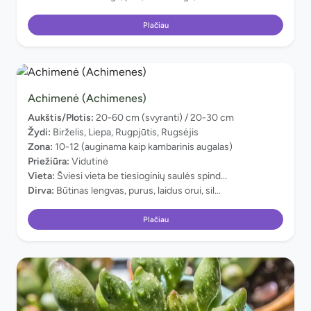
Plačiau
Achimenė (Achimenes)
Aukštis/Plotis:
20-60 cm (svyranti) / 20-30 cm
Žydi:
Birželis, Liepa, Rugpjūtis, Rugsėjis
Zona:
10-12 (auginama kaip kambarinis augalas)
Priežiūra:
Vidutinė
Vieta:
Šviesi vieta be tiesioginių saulės spind...
Dirva:
Būtinas lengvas, purus, laidus orui, sil...
Plačiau