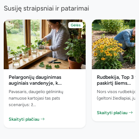
Susiję straipsniai ir patarimai
Gėlės
Pelargonijų dauginimas
Rudbekija, Top 3 v
auginiais vandenyje, k...
paskirtį šiems...
Pavasaris, daugelio gėlininkų
Nors visos rudbekijos
namuose kartojasi tas pats
(geltoni žiedlapiai, juo
scenarijus: ž...
Skaityti plačiau
Skaityti plačiau