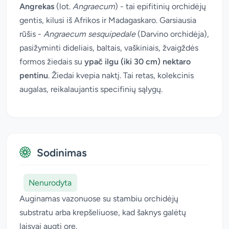
Angrekas
(lot.
Angraecum
) - tai epifitinių orchidėjų
gentis, kilusi iš Afrikos ir Madagaskaro. Garsiausia
rūšis -
Angraecum sesquipedale
(Darvino orchidėja),
pasižyminti dideliais, baltais, vaškiniais, žvaigždės
formos žiedais su
ypač ilgu (iki 30 cm) nektaro
pentinu
. Žiedai kvepia naktį. Tai retas, kolekcinis
augalas, reikalaujantis specifinių sąlygų.
Sodinimas
Nenurodyta
Auginamas vazonuose su stambiu orchidėjų
substratu arba krepšeliuose, kad šaknys galėtų
laisvai augti ore.