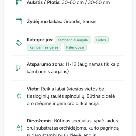
Aukštis / Plotis:
30-60 cm / 30-50 cm
Žydėjimo laikas:
Gruodis, Sausis
Kategorijos:
Kambariniai augalai
Gėlės
Kambarinės gėlės
Falenopsai
Atsparumo zona:
11-12 (auginamas tik kaip
kambarinis augalas)
Vieta:
Reikia labai šviesios vietos be
tiesioginių saulės spindulių. Būtina didelė
oro drėgmė ir gera oro cirkuliacija.
Dirvožemis:
Būtinas specialus, ypač laidus
orui substratas orchidėjoms, kurio pagrindą
sudaro stambi pušų žievė, anglis.