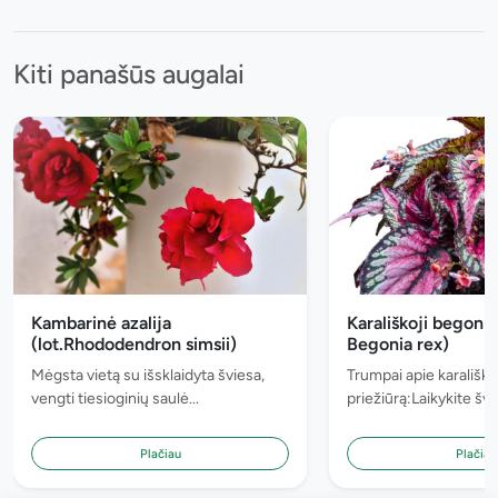
Kiti panašūs augalai
Kambarinė azalija
Karališkoji begonija
(lot.Rhododendron simsii)
Begonia rex)
Mėgsta vietą su išsklaidyta šviesa,
Trumpai apie karališk
vengti tiesioginių saulė...
priežiūrą:Laikykite šv..
Plačiau
Plačiau