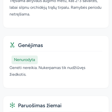
Tręšiama aktyvaus augimo metu, kas 2-3 savaites,
labai silpnu orchidėjų trąšų tirpalu. Ramybės periodu
netręšiama.
Genėjimas
Nenurodyta
Genėti nereikia. Nukerpamas tik nudžiūvęs
žiedkotis.
Paruošimas žiemai