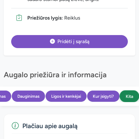
Priežiūros lygis:
Reiklus
Pridėti į sąrašą
Augalo priežiūra ir informacija
Kita
mas
Dauginimas
Ligos ir kenkėjai
Kur įsigyti?
Plačiau apie augalą