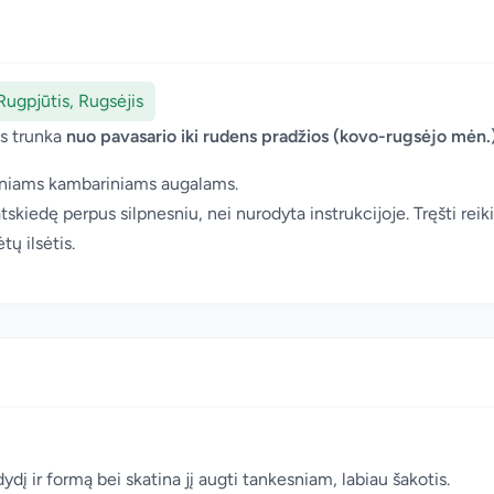
Rugpjūtis, Rugsėjis
is trunka
nuo pavasario iki rudens pradžios (kovo-rugsėjo mėn.
piniams kambariniams augalams.
 atskiedę perpus silpnesniu, nei nurodyta instrukcijoje. Tręšti re
ų ilsėtis.
į ir formą bei skatina jį augti tankesniam, labiau šakotis.