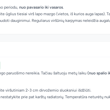
mo periodu,
nuo pavasario iki vasaros
.
te ūglius tiesiai virš lapo mazgo (vietos, iš kurios auga lapas). Ta
oti dauginimui. Reguliarus viršūnių karpymas neleidžia augalui "n
ngo paruošimo nereikia. Tačiau šaltuoju metų laiku
(nuo spalio i
iskite viršutiniam 2-3 cm dirvožemio sluoksniui išdžiūti.
 nestatykite prie pat karštų radiatorių. Temperatūra neturėtų nu