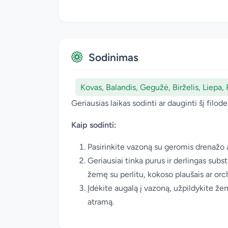
Sodinimas
Kovas, Balandis, Gegužė, Birželis, Liepa,
Geriausias laikas sodinti ar dauginti šį filod
Kaip sodinti:
Pasirinkite vazoną su geromis drenažo a
Geriausiai tinka purus ir derlingas sub
žemę su perlitu, kokoso plaušais ar orc
Įdėkite augalą į vazoną, užpildykite žemė
atramą.