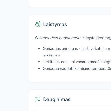
Laistymas
Philodendron hederaceum
mėgsta drėgmę, be
Geriausias principas - leisti viršutiniam
laikas lieti.
Liekite gausiai, kol vanduo pradės bėgti
Geriausia naudoti kambario temperatūros,
Dauginimas