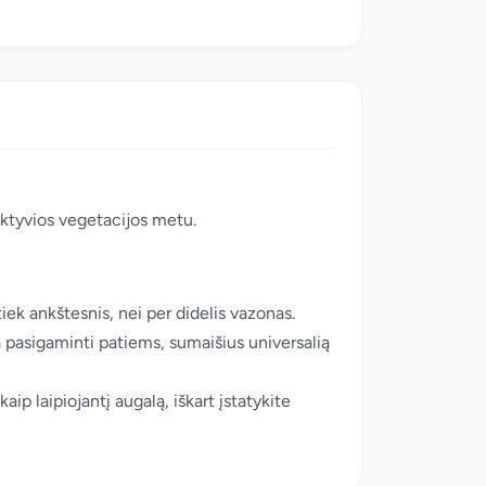
aktyvios vegetacijos metu.
iek ankštesnis, nei per didelis vazonas.
a pasigaminti patiems, sumaišius universalią
ip laipiojantį augalą, iškart įstatykite