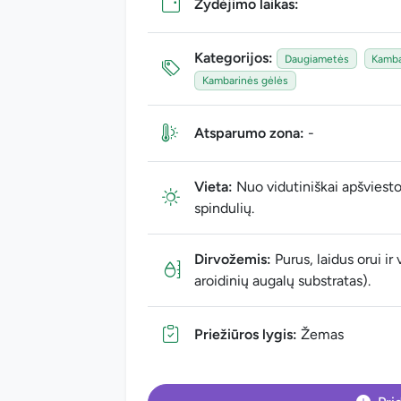
Žydėjimo laikas:
Kategorijos:
Daugiametės
Kambar
Kambarinės gėlės
Atsparumo zona:
-
Vieta:
Nuo vidutiniškai apšviestos
spindulių.
Dirvožemis:
Purus, laidus orui ir
aroidinių augalų substratas).
Priežiūros lygis:
Žemas