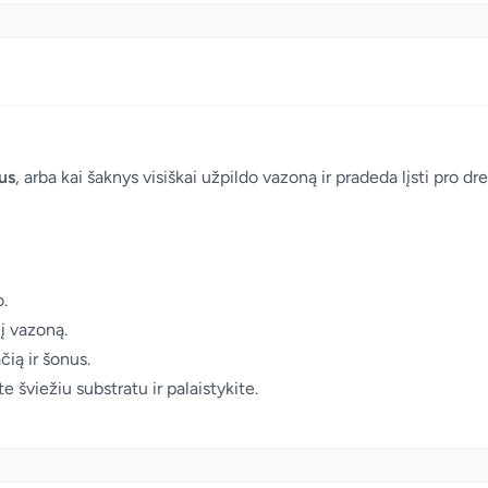
us
, arba kai šaknys visiškai užpildo vazoną ir pradeda lįsti pro d
o.
nį vazoną.
ią ir šonus.
e šviežiu substratu ir palaistykite.