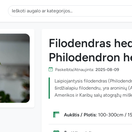
Filodendras he
Philodendron 
Paskelbta/Atnaujinta:
2025-08-09
Laipiojantysis filodendras (Philode
širdžialapiu filodendru, yra aroninių 
Amerikos ir Karibų salų atogrąžų miškų
Aukštis / Plotis:
100-300cm / 1