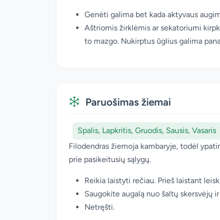
Genėti galima bet kada aktyvaus augi
Aštriomis žirklėmis ar sekatoriumi kirpki
to mazgo. Nukirptus ūglius galima panaud
Paruošimas žiemai
Spalis, Lapkritis, Gruodis, Sausis, Vasaris
Filodendras žiemoja kambaryje, todėl ypati
prie pasikeitusių sąlygų.
Reikia laistyti rečiau. Prieš laistant le
Saugokite augalą nuo šaltų skersvėjų ir
Netręšti.