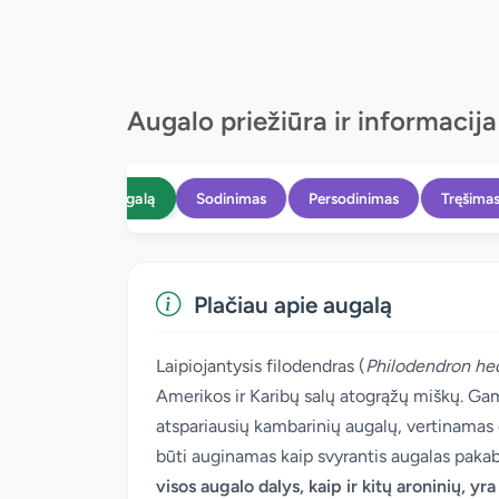
Augalo priežiūra ir informacija
Apie augalą
Sodinimas
Persodinimas
Tręšima
Plačiau apie augalą
Laipiojantysis filodendras (
Philodendron h
Amerikos ir Karibų salų atogrąžų miškų. Gamt
atspariausių kambarinių augalų, vertinamas dė
būti auginamas kaip svyrantis augalas paka
visos augalo dalys, kaip ir kitų aroninių, y