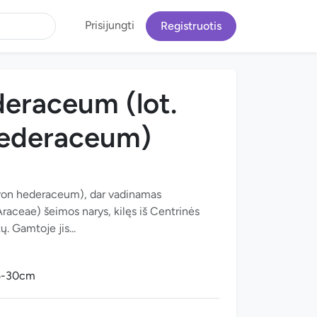
Prisijungti
Registruotis
deraceum (lot.
hederaceum)
ndron hederaceum), dar vadinamas
(Araceae) šeimos narys, kilęs iš Centrinės
. Gamtoje jis...
5-30cm