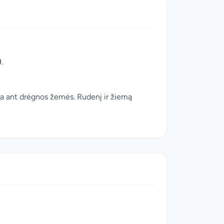
)
.
ikia ant drėgnos žemės. Rudenį ir žiemą