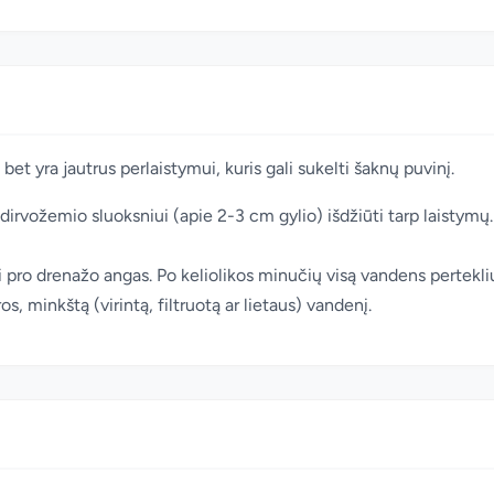
t yra jautrus perlaistymui, kuris gali sukelti šaknų puvinį.
 dirvožemio sluoksniui (apie 2-3 cm gylio) išdžiūti tarp laistymų. Į
 pro drenažo angas. Po keliolikos minučių visą vandens perteklių i
 minkštą (virintą, filtruotą ar lietaus) vandenį.