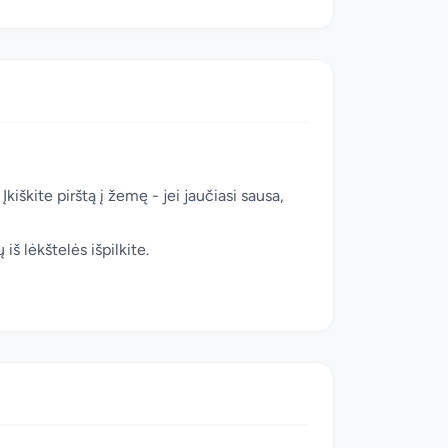
kiškite pirštą į žemę - jei jaučiasi sausa,
š lėkštelės išpilkite.