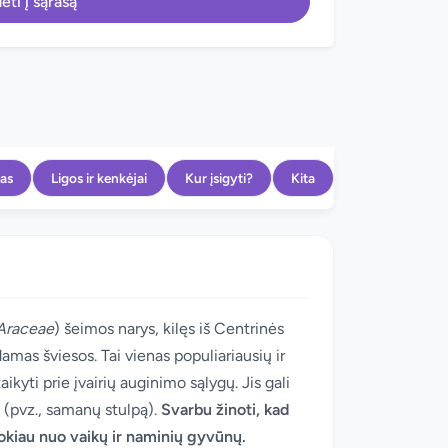
ėti į sąrašą
as
Ligos ir kenkėjai
Kur įsigyti?
Kita
Araceae
) šeimos narys, kilęs iš Centrinės
mas šviesos. Tai vienas populiariausių ir
kyti prie įvairių auginimo sąlygų. Jis gali
 (pvz., samanų stulpą).
Svarbu žinoti, kad
atokiau nuo vaikų ir naminių gyvūnų.