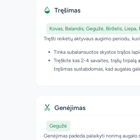
Tręšimas
Kovas, Balandis, Gegužė, Birželis, Liepa, 
Tręšti reikėtų aktyvaus augimo periodu, kur
Tinka subalansuotos skystos trąšos la
Tręškite kas 2-4 savaites, trąšų tirpalą
tręšimas sustabdomas, kad augalas galėt
Genėjimas
Gegužė
Genėjimas padeda palaikyti norimą augalo dyd