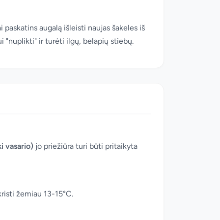
i paskatins augalą išleisti naujas šakeles iš
uplikti" ir turėti ilgų, belapių stiebų.
ki vasario)
jo priežiūra turi būti pritaikyta
kristi žemiau 13-15°C.