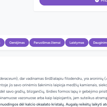
Prid
s
Genėjimas
Paruošimas žiemai
Laistymas
Dauginim
ederaceum
), dar vadinamas širdžialapiu filodendru, yra aroninių (
oje jis savo orinėmis šaknimis laipioja medžių kamienais, siekda
l savo gražių, blizgančių, širdies formos lapų ir gebėjimo prisitai
binamuose vazonuose arba kaip laipiojantis, jam suteikus atramą
ra nuodingos dėl kalcio oksalato kristalų. Augalą reikėtų laikyti 