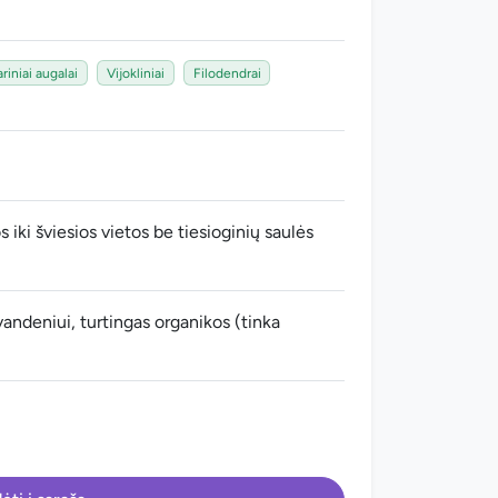
iniai augalai
Vijokliniai
Filodendrai
 iki šviesios vietos be tiesioginių saulės
 vandeniui, turtingas organikos (tinka