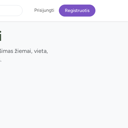
Prisijungti
Registruotis
i
šimas žiemai, vieta,
.