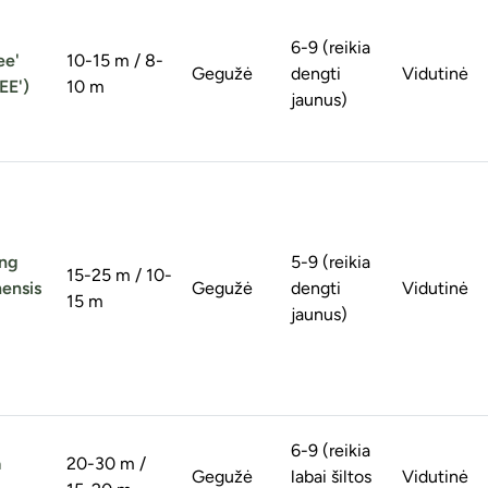
6-9 (reikia
ee'
10-15 m / 8-
Gegužė
dengti
Vidutinė
EE')
10 m
jaunus)
ing
5-9 (reikia
15-25 m / 10-
nensis
Gegužė
dengti
Vidutinė
15 m
jaunus)
6-9 (reikia
a
20-30 m /
Gegužė
labai šiltos
Vidutinė