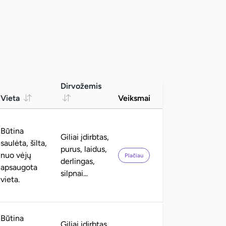
Dirvožemis
Vieta
Veiksmai
Būtina
Giliai įdirbtas,
saulėta, šilta,
purus, laidus,
nuo vėjų
Plačiau
derlingas,
apsaugota
silpnai...
vieta.
Būtina
Giliai įdirbtas,