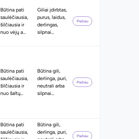
Būtina pati
Giliai įdirbtas,
saulėčiausia,
purus, laidus,
Plačiau
šilčiausia ir
derlingas,
nuo vėjų a...
silpnai...
Būtina pati
Būtina gili,
saulėčiausia,
derlinga, puri,
Plačiau
šilčiausia ir
neutrali arba
nuo šaltų...
silpnai...
Būtina pati
Būtina gili,
saulėčiausia,
derlinga, puri,
Plačiau