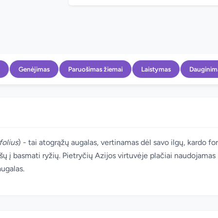
Genėjimas
Paruošimas žiemai
Laistymas
Dauginim
folius
) - tai atogrąžų augalas, vertinamas dėl savo ilgų, kardo f
ašų į basmati ryžių. Pietryčių Azijos virtuvėje plačiai naudojama
ugalas.