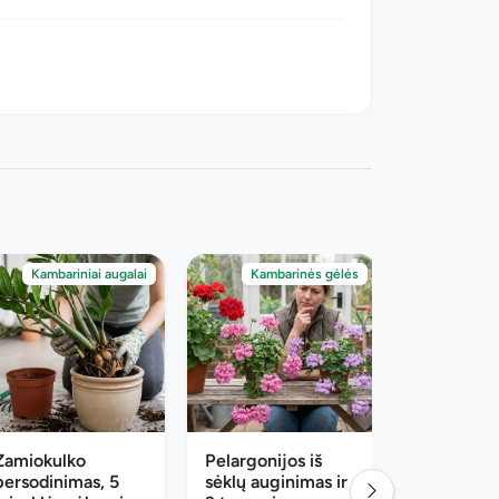
Kambariniai augalai
Kambarinės gėlės
Zamiokulko
Pelargonijos iš
Krapų sėj
persodinimas, 5
sėklų auginimas ir
metais, ka