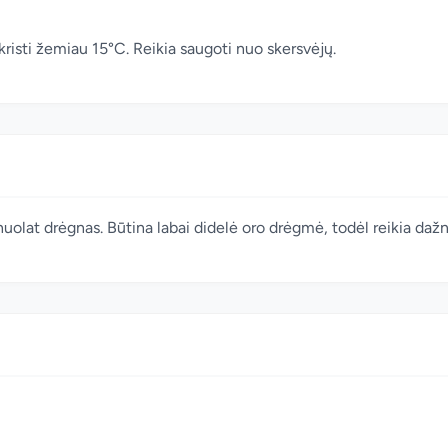
risti žemiau 15°C. Reikia saugoti nuo skersvėjų.
nuolat drėgnas. Būtina labai didelė oro drėgmė, todėl reikia dažnai