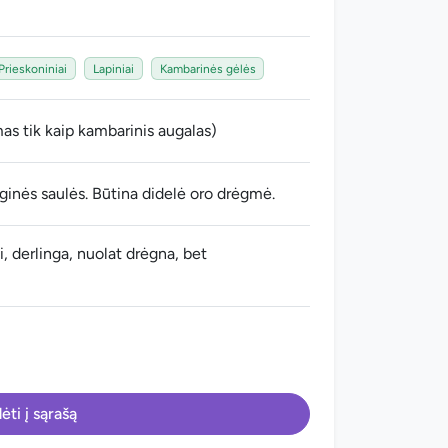
Prieskoniniai
Lapiniai
Kambarinės gėlės
as tik kaip kambarinis augalas)
ioginės saulės. Būtina didelė oro drėgmė.
ui, derlinga, nuolat drėgna, bet
ėti į sąrašą