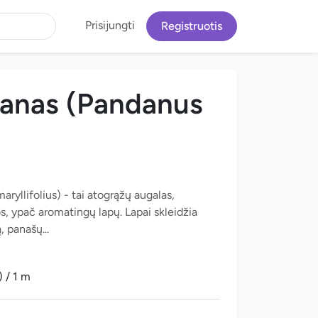
Prisijungti
Registruotis
danas (Pandanus
ryllifolius) - tai atogrąžų augalas,
s, ypač aromatingų lapų. Lapai skleidžia
, panašų...
 / 1 m