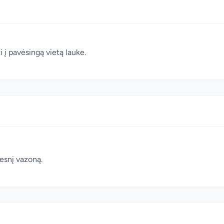
 į pavėsingą vietą lauke.
desnį vazoną.