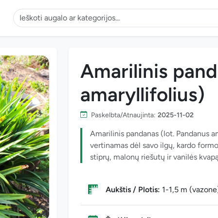
Amarilinis pan
amaryllifolius)
Paskelbta/Atnaujinta:
2025-11-02
Amarilinis pandanas (lot. Pandanus ama
vertinamas dėl savo ilgų, kardo formo
stiprų, malonų riešutų ir vanilės kvapą
Aukštis / Plotis:
1-1,5 m (vazone)