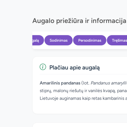
Augalo priežiūra ir informacija
Apie augalą
Sodinimas
Persodinimas
Tręšimas
Plačiau apie augalą
Amarilinis pandanas
(lot.
Pandanus amarylli
stiprų, malonų riešutų ir vanilės kvapą, pan
Lietuvoje auginamas kaip retas kambarinis a