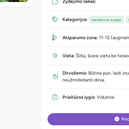
Žydėjimo laikas:
Kategorijos:
Kambariniai augalai
Atsparumo zona:
11-12 (auginam
Vieta:
Šilta, šviesi vieta be ties
Dirvožemis:
Būtina puri, laidi or
neužmirkstanti dirva.
Priežiūros lygis:
Vidutinė
Prid