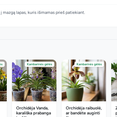
 į mazgą lapas, kuris išimamas prieš patiekiant.
ės
Kambarinės gėlės
Kambarinės gėlės
Orchidėja Vanda,
Orchidėja raibuolė,
karališka prabanga
ar bandėte auginti