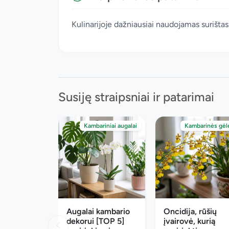
Kulinarijoje dažniausiai naudojamas surištas
Susiję straipsniai ir patarimai
Kambariniai augalai
Kambarinės gėl
Augalai kambario
Oncidija, rūšių
dekorui [TOP 5]
įvairovė, kurią