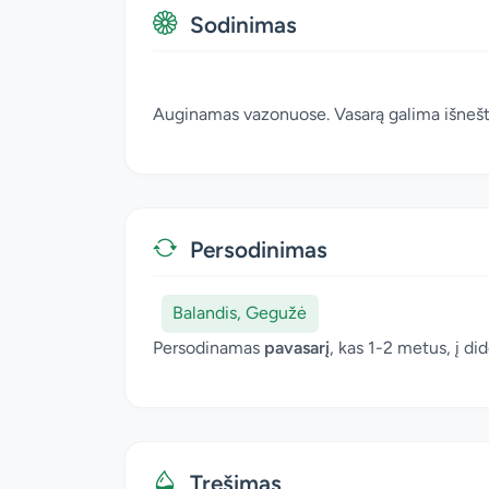
Sodinimas
Auginamas vazonuose. Vasarą galima išnešti
Persodinimas
Balandis, Gegužė
Persodinamas
pavasarį
, kas 1-2 metus, į di
Tręšimas