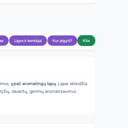
Kita
as
Ligos ir kenkėjai
Kur įsigyti?
ormos,
ypač aromatingų lapų
. Lapai skleidžia
s ryžių, desertų, gėrimų aromatizavimui.