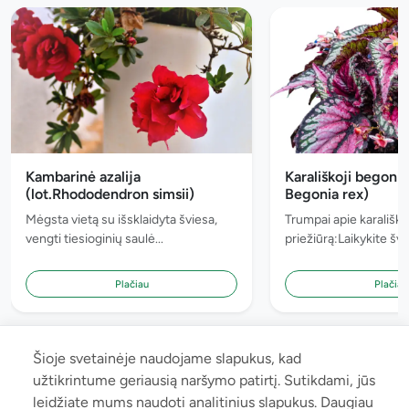
Kambarinė azalija
Karališkoji begonija
(lot.Rhododendron simsii)
Begonia rex)
Mėgsta vietą su išsklaidyta šviesa,
Trumpai apie karališk
vengti tiesioginių saulė...
priežiūrą:Laikykite šv..
Plačiau
Plačiau
Šioje svetainėje naudojame slapukus, kad
užtikrintume geriausią naršymo patirtį. Sutikdami, jūs
leidžiate mums naudoti analitinius slapukus. Daugiau