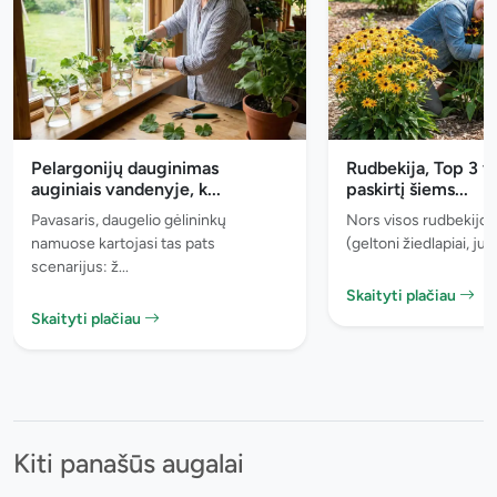
Pelargonijų dauginimas
Rudbekija, Top 3 v
auginiais vandenyje, k...
paskirtį šiems...
Pavasaris, daugelio gėlininkų
Nors visos rudbekijos
namuose kartojasi tas pats
(geltoni žiedlapiai, juo
scenarijus: ž...
Skaityti plačiau
Skaityti plačiau
Kiti panašūs augalai