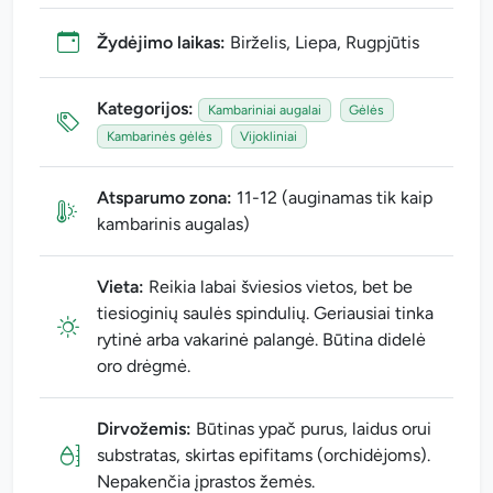
Žydėjimo laikas:
Birželis, Liepa, Rugpjūtis
Kategorijos:
Kambariniai augalai
Gėlės
Kambarinės gėlės
Vijokliniai
Atsparumo zona:
11-12 (auginamas tik kaip
kambarinis augalas)
Vieta:
Reikia labai šviesios vietos, bet be
tiesioginių saulės spindulių. Geriausiai tinka
rytinė arba vakarinė palangė. Būtina didelė
oro drėgmė.
Dirvožemis:
Būtinas ypač purus, laidus orui
substratas, skirtas epifitams (orchidėjoms).
Nepakenčia įprastos žemės.