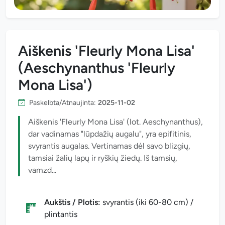
Aiškenis 'Fleurly Mona Lisa'
(Aeschynanthus 'Fleurly
Mona Lisa')
Paskelbta/Atnaujinta:
2025-11-02
Aiškenis 'Fleurly Mona Lisa' (lot. Aeschynanthus),
dar vadinamas "lūpdažių augalu", yra epifitinis,
svyrantis augalas. Vertinamas dėl savo blizgių,
tamsiai žalių lapų ir ryškių žiedų. Iš tamsių,
vamzd...
Aukštis / Plotis:
svyrantis (iki 60-80 cm) /
plintantis