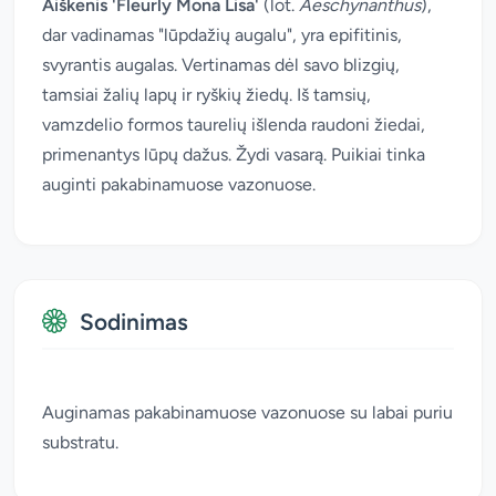
Aiškenis 'Fleurly Mona Lisa'
(lot.
Aeschynanthus
),
dar vadinamas "lūpdažių augalu", yra epifitinis,
svyrantis augalas. Vertinamas dėl savo blizgių,
tamsiai žalių lapų ir ryškių žiedų. Iš tamsių,
vamzdelio formos taurelių išlenda raudoni žiedai,
primenantys lūpų dažus. Žydi vasarą. Puikiai tinka
auginti pakabinamuose vazonuose.
Sodinimas
Auginamas pakabinamuose vazonuose su labai puriu
substratu.