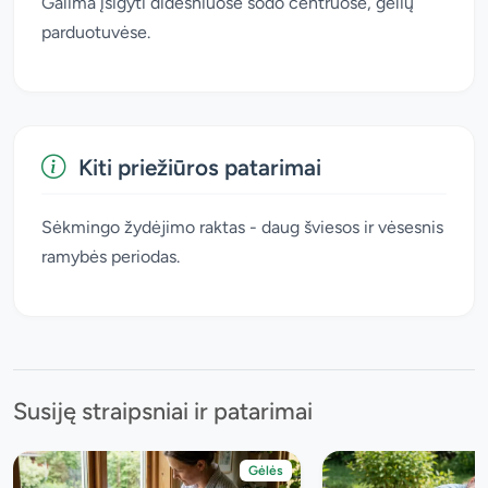
Galima įsigyti didesniuose sodo centruose, gėlių
parduotuvėse.
Kiti priežiūros patarimai
Sėkmingo žydėjimo raktas - daug šviesos ir vėsesnis
ramybės periodas.
Susiję straipsniai ir patarimai
Gėlės