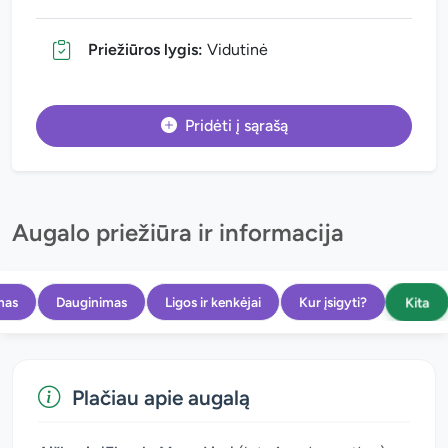
Priežiūros lygis:
Vidutinė
Pridėti į sąrašą
Augalo priežiūra ir informacija
Kita
mas
Dauginimas
Ligos ir kenkėjai
Kur įsigyti?
Plačiau apie augalą