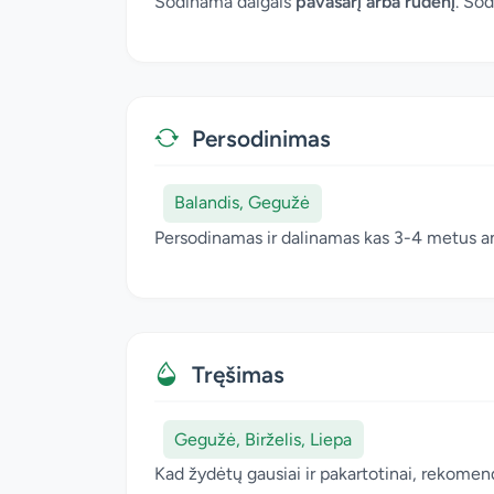
Sodinama daigais
pavasarį arba rudenį
. So
Persodinimas
Balandis, Gegužė
Persodinamas ir dalinamas kas 3-4 metus ank
Tręšimas
Gegužė, Birželis, Liepa
Kad žydėtų gausiai ir pakartotinai, rekomen