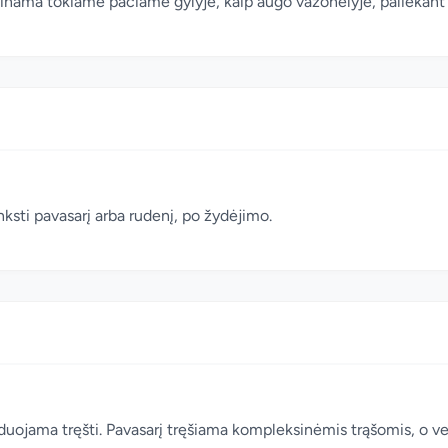
dinama tokiame pačiame gylyje, kaip augo vazonėlyje, paliekan
sti pavasarį arba rudenį, po žydėjimo.
duojama tręšti. Pavasarį tręšiama kompleksinėmis trąšomis, o v