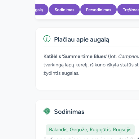
Apie augalą
Sodinimas
Persodinimas
Tręšima
Plačiau apie augalą
Katilėlis ‘Summertime Blues’
(lot.
Campanul
tvarkingą lapų kerelį, iš kurio iškyla statūs 
žydintis augalas.
Sodinimas
Balandis, Gegužė, Rugpjūtis, Rugsėjis