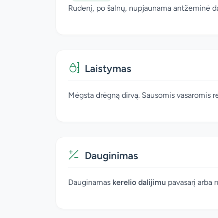
Rudenį, po šalnų, nupjaunama antžeminė dali
Laistymas
Mėgsta drėgną dirvą. Sausomis vasaromis reik
Dauginimas
Dauginamas
kerelio dalijimu
pavasarį arba 