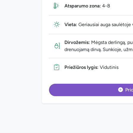
Atsparumo zona:
4-8
Vieta:
Geriausiai auga saulėtoje 
Dirvožemis:
Mėgsta derlingą, pur
drenuojamą dirvą. Sunkioje, užmir
Priežiūros lygis:
Vidutinis
Prid