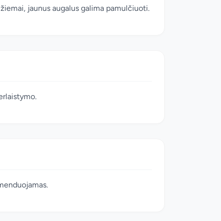
i žiemai, jaunus augalus galima pamulčiuoti.
erlaistymo.
komenduojamas.