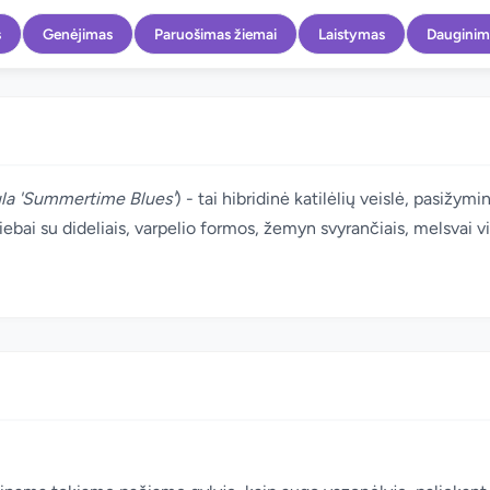
s
Genėjimas
Paruošimas žiemai
Laistymas
Dauginim
a 'Summertime Blues'
) - tai hibridinė katilėlių veislė, pasižym
stiebai su dideliais, varpelio formos, žemyn svyrančiais, melsvai vio