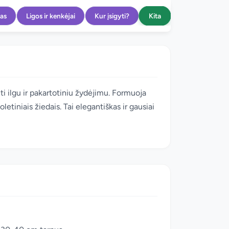
Kita
as
Ligos ir kenkėjai
Kur įsigyti?
inti ilgu ir pakartotiniu žydėjimu. Formuoja
letiniais žiedais. Tai elegantiškas ir gausiai