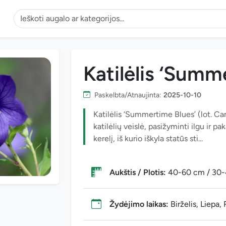
Katilėlis ‘Summ
Paskelbta/Atnaujinta:
2025-10-10
Katilėlis ‘Summertime Blues’ (lot. C
katilėlių veislė, pasižyminti ilgu ir 
kerelį, iš kurio iškyla statūs sti...
Aukštis / Plotis:
40-60 cm / 30
Žydėjimo laikas:
Birželis, Liepa,