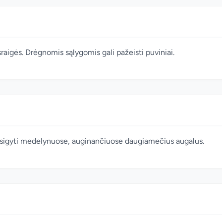
 sraigės. Drėgnomis sąlygomis gali pažeisti puviniai.
 įsigyti medelynuose, auginančiuose daugiamečius augalus.