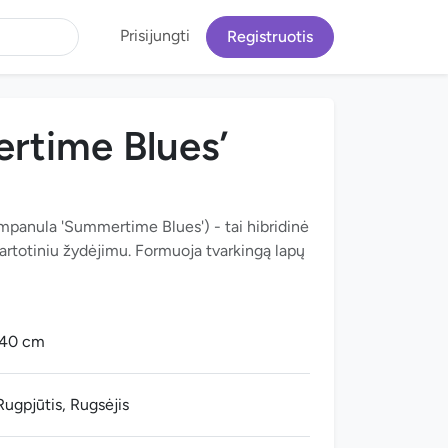
Prisijungti
Registruotis
ertime Blues’
ampanula 'Summertime Blues') - tai hibridinė
pakartotiniu žydėjimu. Formuoja tvarkingą lapų
-40 cm
 Rugpjūtis, Rugsėjis