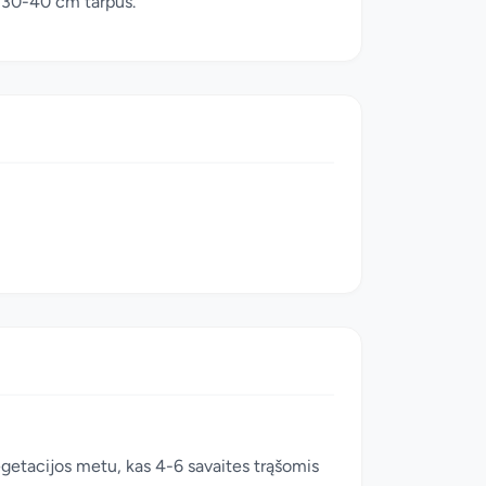
t 30-40 cm tarpus.
egetacijos metu, kas 4-6 savaites trąšomis