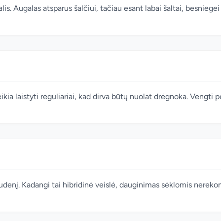
s. Augalas atsparus šalčiui, tačiau esant labai šaltai, besniege
ia laistyti reguliariai, kad dirva būtų nuolat drėgnoka. Vengti p
rudenį. Kadangi tai hibridinė veislė, dauginimas sėklomis nere