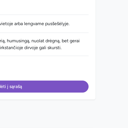
vietoje arba lengvame pusšešėlyje.
ią, humusingą, nuolat drėgną, bet gerai
kstančioje dirvoje gali skursti.
ėti į sąrašą