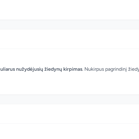
uliarus nužydėjusių žiedynų kirpimas
. Nukirpus pagrindinį žied