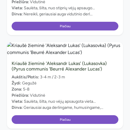
Priežiūra:
Vidutinė
Vieta:
Saulėta, šilta, nuo stiprių vėjų apsaugo...
Dirva:
Nereikli, geriausiai auga vidutinio derl...
Plačiau
Kriaušė žieminė 'Aleksandr Lukas' (Lukasovka)
(Pyrus communis 'Beurré Alexander Lucas')
Aukštis/Plotis:
3-4 m / 2-3 m
Žydi:
Gegužė
Zona:
5-8
Priežiūra:
Vidutinė
Vieta:
Saulėta, šilta, nuo vėjų apsaugota vieta...
Dirva:
Geriausiai auga derlingame, humusingame,...
Plačiau