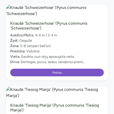
Kriaušė 'Schweizerhose' (Pyrus communis
'Schweizerhose')
Aukštis/Plotis:
4-6 m / 3-4 m
Žydi:
Gegužė
Zona:
5-8 (atspari šalčiui)
Priežiūra:
Vidutinė
Vieta:
Saulėta, nuo vėjų apsaugota vieta.
Dirva:
Derlingas, purus, laidus vandeniui priem...
Plačiau
Kriaušė 'Tiesiog Marija' (Pyrus communis 'Tiesiog
Marija')