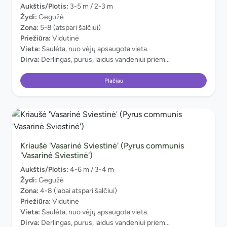
Aukštis/Plotis:
3-5 m / 2-3 m
Žydi:
Gegužė
Zona:
5-8 (atspari šalčiui)
Priežiūra:
Vidutinė
Vieta:
Saulėta, nuo vėjų apsaugota vieta.
Dirva:
Derlingas, purus, laidus vandeniui priem...
Plačiau
Kriaušė 'Vasarinė Sviestinė' (Pyrus communis
'Vasarinė Sviestinė')
Aukštis/Plotis:
4-6 m / 3-4 m
Žydi:
Gegužė
Zona:
4-8 (labai atspari šalčiui)
Priežiūra:
Vidutinė
Vieta:
Saulėta, nuo vėjų apsaugota vieta.
Dirva:
Derlingas, purus, laidus vandeniui priem...