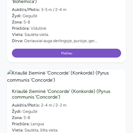
'Bohemica')
Aukštis/Plotis:
3-5 m / 2-4 m
Žydi:
Gegužė
Zona:
5-8
Priežiūra:
Vidutinė
Vieta:
Saulėta vieta.
Dirva:
Geriausiai auga derlingoje, purioje, ger...
Plačiau
Kriaušė žieminė 'Concorde' (Konkordė) (Pyrus
communis 'Concorde')
Aukštis/Plotis:
2-4 m / 2-3 m
Žydi:
Gegužė
Zona:
5-8
Priežiūra:
Lengva
Vieta:
Saulėta, šilta vieta.