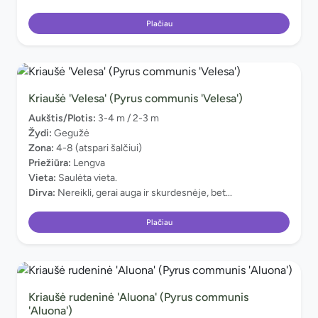
Plačiau
Kriaušė 'Velesa' (Pyrus communis 'Velesa')
Aukštis/Plotis:
3-4 m / 2-3 m
Žydi:
Gegužė
Zona:
4-8 (atspari šalčiui)
Priežiūra:
Lengva
Vieta:
Saulėta vieta.
Dirva:
Nereikli, gerai auga ir skurdesnėje, bet...
Plačiau
Kriaušė rudeninė 'Aluona' (Pyrus communis
'Aluona')