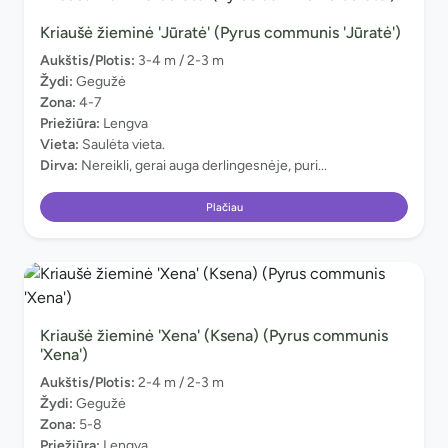
Kriaušė žieminė 'Jūratė' (Pyrus communis 'Jūratė')
Aukštis/Plotis:
3-4 m / 2-3 m
Žydi:
Gegužė
Zona:
4-7
Priežiūra:
Lengva
Vieta:
Saulėta vieta.
Dirva:
Nereikli, gerai auga derlingesnėje, puri...
Plačiau
Kriaušė žieminė 'Xena' (Ksena) (Pyrus communis
'Xena')
Aukštis/Plotis:
2-4 m / 2-3 m
Žydi:
Gegužė
Zona:
5-8
Priežiūra:
Lengva