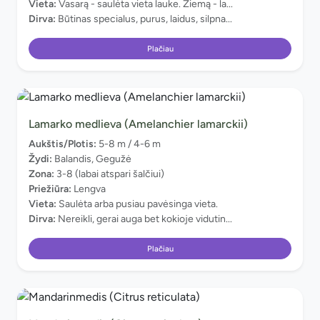
Vieta:
Vasarą - saulėta vieta lauke. Žiemą - la...
Dirva:
Būtinas specialus, purus, laidus, silpna...
Plačiau
Lamarko medlieva (Amelanchier lamarckii)
Aukštis/Plotis:
5-8 m / 4-6 m
Žydi:
Balandis, Gegužė
Zona:
3-8 (labai atspari šalčiui)
Priežiūra:
Lengva
Vieta:
Saulėta arba pusiau pavėsinga vieta.
Dirva:
Nereikli, gerai auga bet kokioje vidutin...
Plačiau