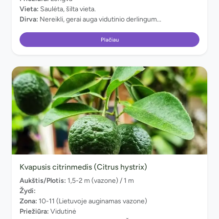
Vieta:
Saulėta, šilta vieta.
Dirva:
Nereikli, gerai auga vidutinio derlingum...
Plačiau
Kvapusis citrinmedis (Citrus hystrix)
Aukštis/Plotis:
1,5-2 m (vazone) / 1 m
Žydi:
Zona:
10-11 (Lietuvoje auginamas vazone)
Priežiūra:
Vidutinė