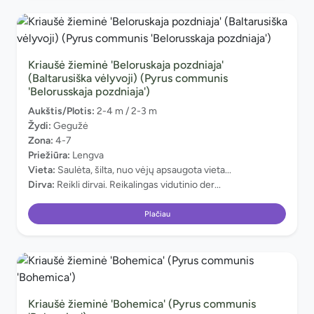
Kriaušė žieminė 'Beloruskaja pozdniaja'
(Baltarusiška vėlyvoji) (Pyrus communis
'Belorusskaja pozdniaja')
Aukštis/Plotis:
2-4 m / 2-3 m
Žydi:
Gegužė
Zona:
4-7
Priežiūra:
Lengva
Vieta:
Saulėta, šilta, nuo vėjų apsaugota vieta...
Dirva:
Reikli dirvai. Reikalingas vidutinio der...
Plačiau
Kriaušė žieminė 'Bohemica' (Pyrus communis