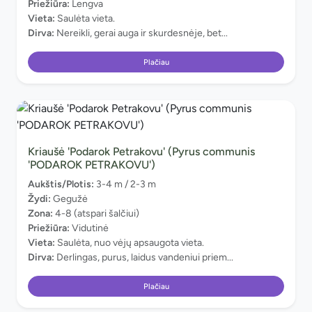
Priežiūra:
Lengva
Vieta:
Saulėta vieta.
Dirva:
Nereikli, gerai auga ir skurdesnėje, bet...
Plačiau
Kriaušė 'Podarok Petrakovu' (Pyrus communis
'PODAROK PETRAKOVU')
Aukštis/Plotis:
3-4 m / 2-3 m
Žydi:
Gegužė
Zona:
4-8 (atspari šalčiui)
Priežiūra:
Vidutinė
Vieta:
Saulėta, nuo vėjų apsaugota vieta.
Dirva:
Derlingas, purus, laidus vandeniui priem...
Plačiau