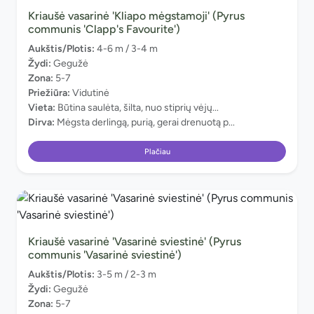
Kriaušė vasarinė 'Kliapo mėgstamoji' (Pyrus
communis 'Clapp's Favourite')
Aukštis/Plotis:
4-6 m / 3-4 m
Žydi:
Gegužė
Zona:
5-7
Priežiūra:
Vidutinė
Vieta:
Būtina saulėta, šilta, nuo stiprių vėjų...
Dirva:
Mėgsta derlingą, purią, gerai drenuotą p...
Plačiau
Kriaušė vasarinė 'Vasarinė sviestinė' (Pyrus
communis 'Vasarinė sviestinė')
Aukštis/Plotis:
3-5 m / 2-3 m
Žydi:
Gegužė
Zona:
5-7