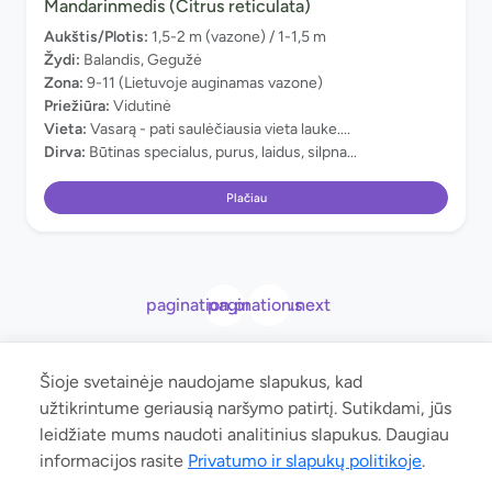
Mandarinmedis (Citrus reticulata)
Aukštis/Plotis:
1,5-2 m (vazone) / 1-1,5 m
Žydi:
Balandis, Gegužė
Zona:
9-11 (Lietuvoje auginamas vazone)
Priežiūra:
Vidutinė
Vieta:
Vasarą - pati saulėčiausia vieta lauke....
Dirva:
Būtinas specialus, purus, laidus, silpna...
Plačiau
pagination.previous
pagination.next
Šioje svetainėje naudojame slapukus, kad
užtikrintume geriausią naršymo patirtį. Sutikdami, jūs
leidžiate mums naudoti analitinius slapukus. Daugiau
© 2026 manoaugalas.lt. Neradote Jums reikalingo augalo ar radote
informacijos rasite
Privatumo ir slapukų politikoje
.
klaidą ar norite bendradarbiauti? Parašykite:
klausti@manoaugalas.lt