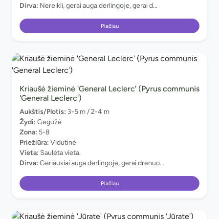
Dirva:
Nereikli, gerai auga derlingoje, gerai d...
Plačiau
Kriaušė žieminė 'General Leclerc' (Pyrus communis
'General Leclerc')
Aukštis/Plotis:
3-5 m / 2-4 m
Žydi:
Gegužė
Zona:
5-8
Priežiūra:
Vidutinė
Vieta:
Saulėta vieta.
Dirva:
Geriausiai auga derlingoje, gerai drenuo...
Plačiau