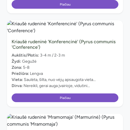
Plačiau
Kriaušė rudeninė 'Konferencinė' (Pyrus communis
'Conference')
Aukštis/Plotis:
3-4 m / 2-3 m
Žydi:
Gegužė
Zona:
5-8
Priežiūra:
Lengva
Vieta:
Saulėta, šilta, nuo vėjų apsaugota vieta...
Dirva:
Nereikli, gerai auga įvairioje, vidutini...
Plačiau