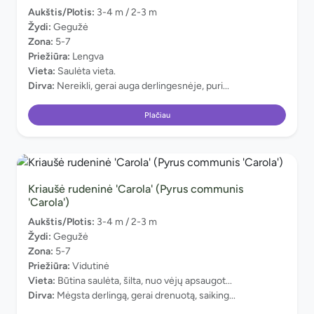
Aukštis/Plotis:
3-4 m / 2-3 m
Žydi:
Gegužė
Zona:
5-7
Priežiūra:
Lengva
Vieta:
Saulėta vieta.
Dirva:
Nereikli, gerai auga derlingesnėje, puri...
Plačiau
Kriaušė rudeninė 'Carola' (Pyrus communis
'Carola')
Aukštis/Plotis:
3-4 m / 2-3 m
Žydi:
Gegužė
Zona:
5-7
Priežiūra:
Vidutinė
Vieta:
Būtina saulėta, šilta, nuo vėjų apsaugot...
Dirva:
Mėgsta derlingą, gerai drenuotą, saiking...