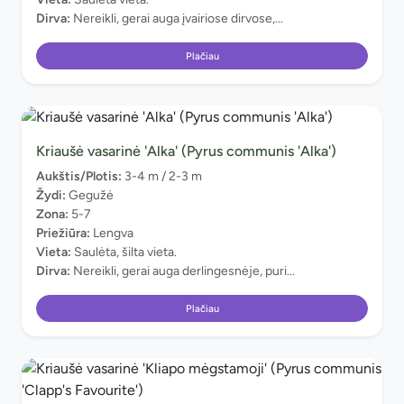
Dirva:
Nereikli, gerai auga įvairiose dirvose,...
Plačiau
Kriaušė vasarinė 'Alka' (Pyrus communis 'Alka')
Aukštis/Plotis:
3-4 m / 2-3 m
Žydi:
Gegužė
Zona:
5-7
Priežiūra:
Lengva
Vieta:
Saulėta, šilta vieta.
Dirva:
Nereikli, gerai auga derlingesnėje, puri...
Plačiau