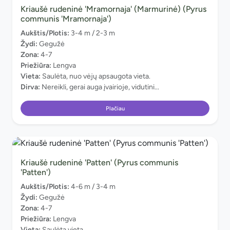
Kriaušė rudeninė 'Mramornaja' (Marmurinė) (Pyrus
communis 'Mramornaja')
Aukštis/Plotis:
3-4 m / 2-3 m
Žydi:
Gegužė
Zona:
4-7
Priežiūra:
Lengva
Vieta:
Saulėta, nuo vėjų apsaugota vieta.
Dirva:
Nereikli, gerai auga įvairioje, vidutini...
Plačiau
Kriaušė rudeninė 'Patten' (Pyrus communis
'Patten')
Aukštis/Plotis:
4-6 m / 3-4 m
Žydi:
Gegužė
Zona:
4-7
Priežiūra:
Lengva
Vieta:
Saulėta vieta.