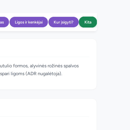
Kita
as
Ligos ir kenkėjai
Kur įsigyti?
rutulio formos, alyvinės rožinės spalvos
atspari ligoms (ADR nugalėtoja).