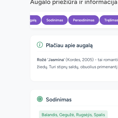
Augalo priežiūra ir informacija
Apie augalą
Sodinimas
Persodinimas
Tręšima
Plačiau apie augalą
Rožė ‘Jasmina’
(Kordes, 2005) - tai romantiš
žiedų. Turi stiprų saldų, obuolius primenant
Sodinimas
Balandis, Gegužė, Rugsėjis, Spalis