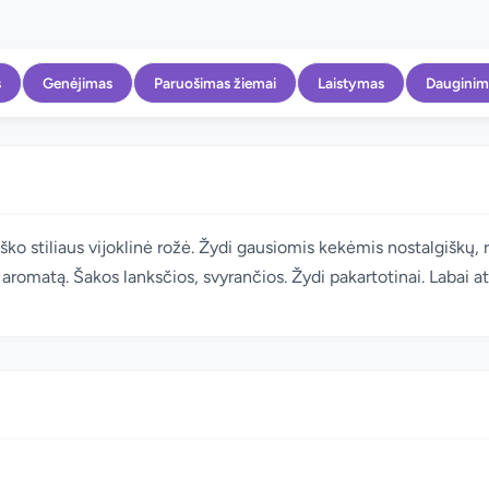
s
Genėjimas
Paruošimas žiemai
Laistymas
Dauginim
ko stiliaus vijoklinė rožė. Žydi gausiomis kekėmis nostalgiškų, 
į aromatą. Šakos lanksčios, svyrančios. Žydi pakartotinai. Labai 