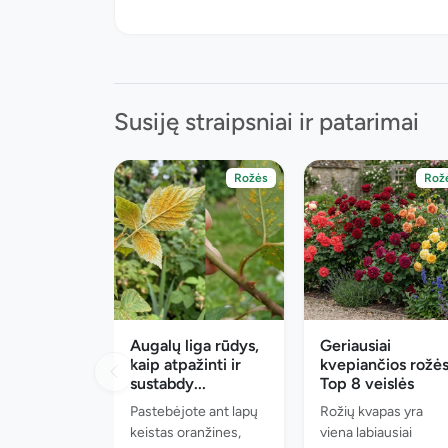
Susiję straipsniai ir patarimai
Rožės
Rož
Augalų liga rūdys,
Geriausiai
kaip atpažinti ir
kvepiančios rožės
sustabdy...
Top 8 veislės
Pastebėjote ant lapų
Rožių kvapas yra
keistas oranžines,
viena labiausiai