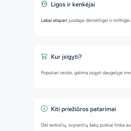
Ligos ir kenkėjai
Labai atspari
juodajai dėmėtligei ir miltligei.
Kur įsigyti?
Populiari veislė, galima įsigyti daugelyje m
Kiti priežiūros patarimai
Dėl lanksčių, svyrančių šakų puikiai tinka aug