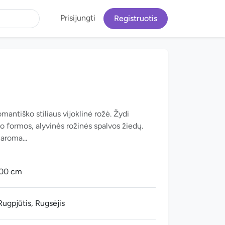
Prisijungti
Registruotis
mantiško stiliaus vijoklinė rožė. Žydi
o formos, alyvinės rožinės spalvos žiedų.
 aroma...
100 cm
 Rugpjūtis, Rugsėjis