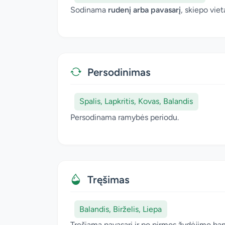
Sodinama
rudenį arba pavasarį
, skiepo vie
Persodinimas
Spalis, Lapkritis, Kovas, Balandis
Persodinama ramybės periodu.
Tręšimas
Balandis, Birželis, Liepa
Tręšiama pavasarį ir po pirmos žydėjimo ba