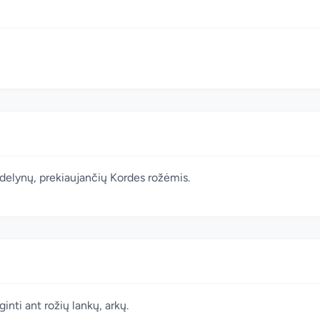
edelynų, prekiaujančių Kordes rožėmis.
inti ant rožių lankų, arkų.