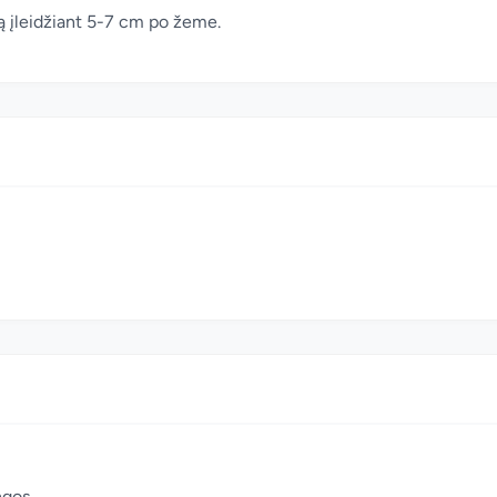
tą įleidžiant 5-7 cm po žeme.
ngos.