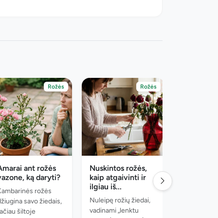
Rožės
Rožės
Amarai ant rožės
Nuskintos rožės,
Kodėl kren
vazone, ką daryti?
kaip atgaivinti ir
lapai? 5
ilgiau iš...
pagrindinė
Kambarinės rožės
Nuleipę rožių žiedai,
Kai rožė me
džiugina savo žiedais,
vadinami „lenktu
vidurvasarį -
ačiau šiltoje