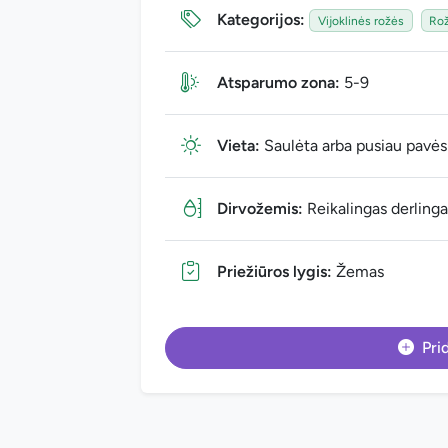
Kategorijos:
Vijoklinės rožės
Ro
Atsparumo zona:
5-9
Vieta:
Saulėta arba pusiau pavėsi
Dirvožemis:
Reikalingas derlingas
Priežiūros lygis:
Žemas
Prid