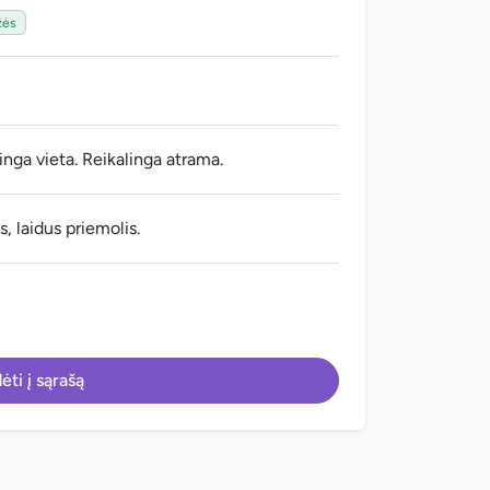
žės
nga vieta. Reikalinga atrama.
, laidus priemolis.
ėti į sąrašą