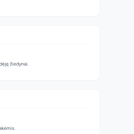
dėję žiedynai.
akėmis.