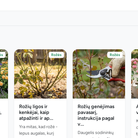
ės
Rožės
Rožės
Rožių ligos ir
Rožių genėjimas
,
kenkėjai, kaip
pavasarį,
atpažinti ir ap...
instrukcija pagal
v...
Yra mitas, kad rožė -
Daugelis sodininkų
lepus augalas, kurį
t