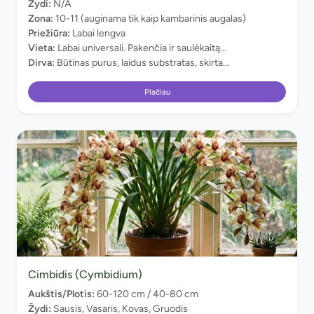
Žydi:
N/A
Zona:
10-11 (auginama tik kaip kambarinis augalas)
Priežiūra:
Labai lengva
Vieta:
Labai universali. Pakenčia ir saulėkaitą...
Dirva:
Būtinas purus, laidus substratas, skirta...
Plačiau
Cimbidis (Cymbidium)
Aukštis/Plotis:
60-120 cm / 40-80 cm
Žydi:
Sausis, Vasaris, Kovas, Gruodis