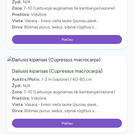
Žydi:
N/A
Zona:
7-10 (Lietuvoje auginamas tik kambaryje/vazone)
Priežiūra:
Vidutinė
Vieta:
Vasarą - šviesi vieta lauke (pusiau pavė...
Dirva:
Būtinas purus, laidus, silpnai rūgštus s...
Plačiau
Dailusis kiparisas (Cupressus macrocarpa)
Aukštis/Plotis:
1-2 m (vazone) / 40-80 cm
Žydi:
N/A
Zona:
7-10 (Lietuvoje auginamas tik kambaryje/vazone)
Priežiūra:
Vidutinė
Vieta:
Vasarą - šviesi vieta lauke (pusiau pavė...
Dirva:
Būtinas purus, laidus, silpnai rūgštus s...
Plačiau