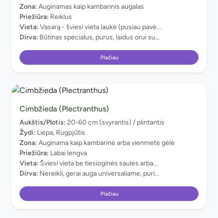
Zona:
Auginamas kaip kambarinis augalas
Priežiūra:
Reiklus
Vieta:
Vasarą - šviesi vieta lauke (pusiau pavė...
Dirva:
Būtinas specialus, purus, laidus orui su...
Plačiau
Cimbžieda (Plectranthus)
Aukštis/Plotis:
20-60 cm (svyrantis) / plintantis
Žydi:
Liepa, Rugpjūtis
Zona:
Auginama kaip kambarinė arba vienmetė gėlė
Priežiūra:
Labai lengva
Vieta:
Šviesi vieta be tiesioginės saulės arba...
Dirva:
Nereikli, gerai auga universaliame, puri...
Plačiau