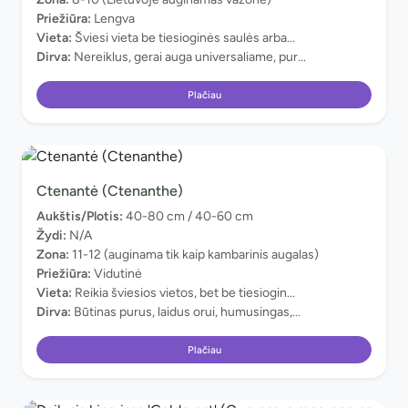
Priežiūra:
Lengva
Vieta:
Šviesi vieta be tiesioginės saulės arba...
Dirva:
Nereiklus, gerai auga universaliame, pur...
Plačiau
Ctenantė (Ctenanthe)
Aukštis/Plotis:
40-80 cm / 40-60 cm
Žydi:
N/A
Zona:
11-12 (auginama tik kaip kambarinis augalas)
Priežiūra:
Vidutinė
Vieta:
Reikia šviesios vietos, bet be tiesiogin...
Dirva:
Būtinas purus, laidus orui, humusingas,...
Plačiau