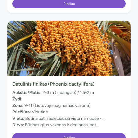
Plačiau
Datulinis finikas (Phoenix dactylifera)
Aukštis/Plotis:
2-3 m (ir daugiau) / 1,5-2 m
Žydi:
Zona:
9-11 (Lietuvoje auginamas vazone)
Priežiūra:
Vidutinė
Vieta:
Būtina pati saulėčiausia vieta namuose -...
Dirva:
Būtinas gilus vazonas ir derlingas, bet...
Plačiau