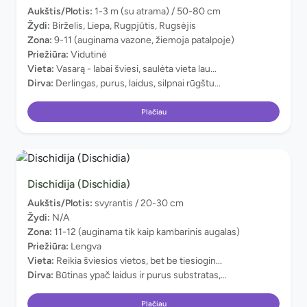
Aukštis/Plotis:
1-3 m (su atrama) / 50-80 cm
Žydi:
Birželis, Liepa, Rugpjūtis, Rugsėjis
Zona:
9-11 (auginama vazone, žiemoja patalpoje)
Priežiūra:
Vidutinė
Vieta:
Vasarą - labai šviesi, saulėta vieta lau...
Dirva:
Derlingas, purus, laidus, silpnai rūgštu...
Plačiau
Dischidija (Dischidia)
Aukštis/Plotis:
svyrantis / 20-30 cm
Žydi:
N/A
Zona:
11-12 (auginama tik kaip kambarinis augalas)
Priežiūra:
Lengva
Vieta:
Reikia šviesios vietos, bet be tiesiogin...
Dirva:
Būtinas ypač laidus ir purus substratas,...
Plačiau