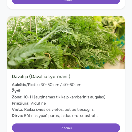
Davalija (Davallia tyermanii)
Aukštis/Plotis:
30-50 cm / 40-60 cm
Žydi:
Zona:
10-11 (auginamas tik kaip kambarinis augalas)
Priežiūra:
Vidutinė
Vieta:
Reikia šviesios vietos, bet be tiesiogin...
Dirva:
Būtinas ypač purus, laidus orui substrat...
Plačiau