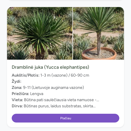
Dramblinė juka (Yucca elephantipes)
Aukštis/Plotis:
1-3 m (vazone) / 60-90 cm
Žydi:
Zona:
9-11 (Lietuvoje auginama vazone)
Priežiūra:
Lengva
Vieta:
Būtina pati saulėčiausia vieta namuose -...
Dirva:
Būtinas purus, laidus substratas, skirta...
Plačiau