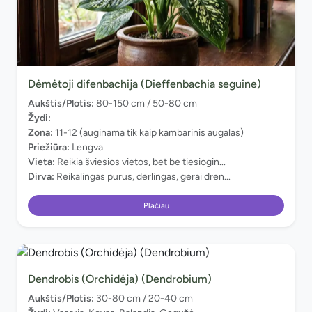
Dėmėtoji difenbachija (Dieffenbachia seguine)
Aukštis/Plotis:
80-150 cm / 50-80 cm
Žydi:
Zona:
11-12 (auginama tik kaip kambarinis augalas)
Priežiūra:
Lengva
Vieta:
Reikia šviesios vietos, bet be tiesiogin...
Dirva:
Reikalingas purus, derlingas, gerai dren...
Plačiau
Dendrobis (Orchidėja) (Dendrobium)
Aukštis/Plotis:
30-80 cm / 20-40 cm