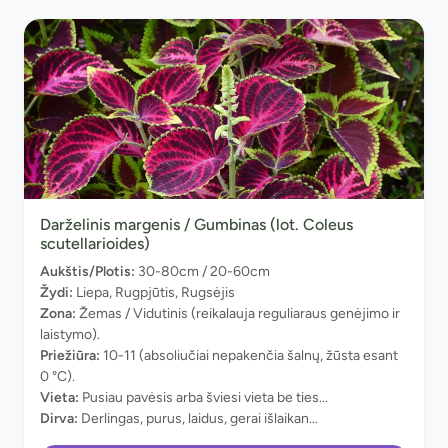
Darželinis margenis / Gumbinas (lot. Coleus
scutellarioides)
Aukštis/Plotis:
30-80cm / 20-60cm
Žydi:
Liepa, Rugpjūtis, Rugsėjis
Zona:
Žemas / Vidutinis (reikalauja reguliaraus genėjimo ir
laistymo).
Priežiūra:
10-11 (absoliučiai nepakenčia šalnų, žūsta esant
0 °C).
Vieta:
Pusiau pavėsis arba šviesi vieta be ties...
Dirva:
Derlingas, purus, laidus, gerai išlaikan...