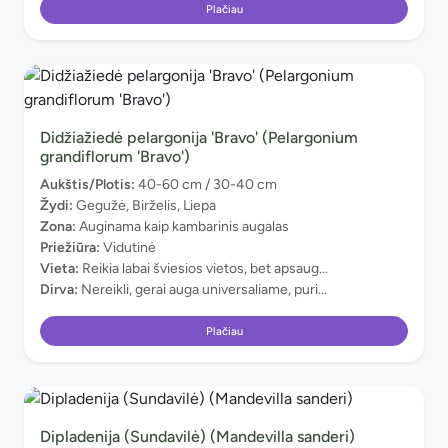
Plačiau
Didžiažiedė pelargonija 'Bravo' (Pelargonium
grandiflorum 'Bravo')
Aukštis/Plotis:
40-60 cm / 30-40 cm
Žydi:
Gegužė, Birželis, Liepa
Zona:
Auginama kaip kambarinis augalas
Priežiūra:
Vidutinė
Vieta:
Reikia labai šviesios vietos, bet apsaug...
Dirva:
Nereikli, gerai auga universaliame, puri...
Plačiau
Dipladenija (Sundavilė) (Mandevilla sanderi)