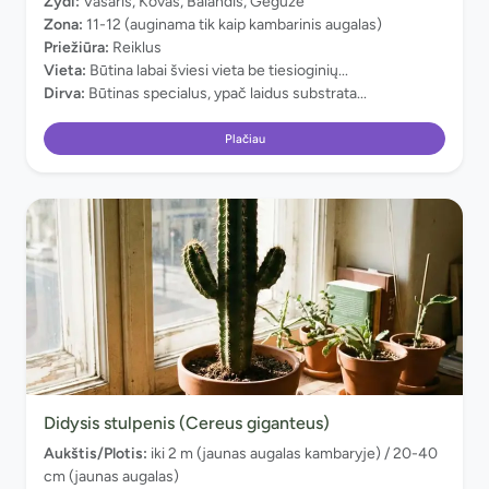
Žydi:
Vasaris, Kovas, Balandis, Gegužė
Zona:
11-12 (auginama tik kaip kambarinis augalas)
Priežiūra:
Reiklus
Vieta:
Būtina labai šviesi vieta be tiesioginių...
Dirva:
Būtinas specialus, ypač laidus substrata...
Plačiau
Didysis stulpenis (Cereus giganteus)
Aukštis/Plotis:
iki 2 m (jaunas augalas kambaryje) / 20-40
cm (jaunas augalas)