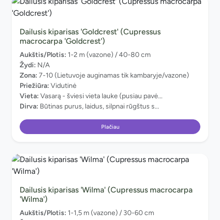
Dailusis kiparisas 'Goldcrest' (Cupressus
macrocarpa 'Goldcrest')
Aukštis/Plotis:
1-2 m (vazone) / 40-80 cm
Žydi:
N/A
Zona:
7-10 (Lietuvoje auginamas tik kambaryje/vazone)
Priežiūra:
Vidutinė
Vieta:
Vasarą - šviesi vieta lauke (pusiau pavė...
Dirva:
Būtinas purus, laidus, silpnai rūgštus s...
Plačiau
Dailusis kiparisas 'Wilma' (Cupressus macrocarpa
'Wilma')
Aukštis/Plotis:
1-1,5 m (vazone) / 30-60 cm