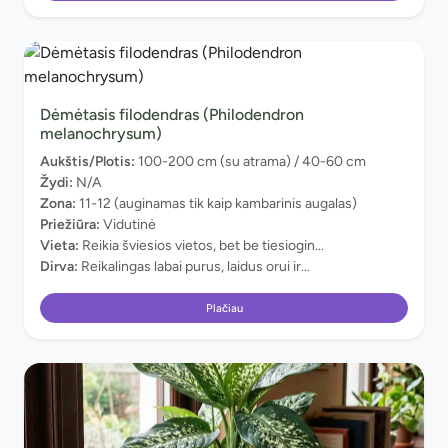
Dėmėtasis filodendras (Philodendron
melanochrysum)
Aukštis/Plotis:
100-200 cm (su atrama) / 40-60 cm
Žydi:
N/A
Zona:
11-12 (auginamas tik kaip kambarinis augalas)
Priežiūra:
Vidutinė
Vieta:
Reikia šviesios vietos, bet be tiesiogin...
Dirva:
Reikalingas labai purus, laidus orui ir...
Plačiau