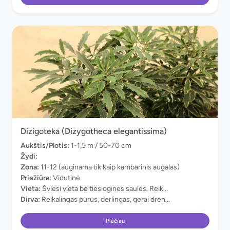
Dizigoteka (Dizygotheca elegantissima)
Aukštis/Plotis:
1-1,5 m / 50-70 cm
Žydi:
Zona:
11-12 (auginama tik kaip kambarinis augalas)
Priežiūra:
Vidutinė
Vieta:
Šviesi vieta be tiesioginės saulės. Reik...
Dirva:
Reikalingas purus, derlingas, gerai dren...
Plačiau