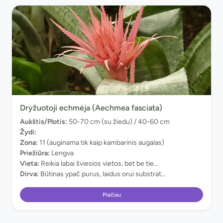
Dryžuotoji echmėja (Aechmea fasciata)
Aukštis/Plotis:
50-70 cm (su žiedu) / 40-60 cm
Žydi:
Zona:
11 (auginama tik kaip kambarinis augalas)
Priežiūra:
Lengva
Vieta:
Reikia labai šviesios vietos, bet be tie...
Dirva:
Būtinas ypač purus, laidus orui substrat...
Plačiau