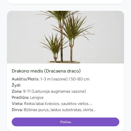
Drakono medis (Dracaena draco)
Aukštis/Plotis:
1-3 m (vazone) / 50-80 cm
Žydi:
Zona:
9-11 (Lietuvoje auginamas vazone)
Priežiūra:
Lengva
Vieta:
Reikia labai šviesios, saulėtos vietos....
Dirva:
Būtinas purus, laidus substratas, skirta...
Plačiau