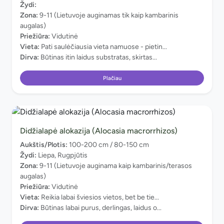
Žydi:
Zona:
9-11 (Lietuvoje auginamas tik kaip kambarinis
augalas)
Priežiūra:
Vidutinė
Vieta:
Pati saulėčiausia vieta namuose - pietin...
Dirva:
Būtinas itin laidus substratas, skirtas...
Plačiau
Didžialapė alokazija (Alocasia macrorrhizos)
Aukštis/Plotis:
100-200 cm / 80-150 cm
Žydi:
Liepa, Rugpjūtis
Zona:
9-11 (Lietuvoje auginama kaip kambarinis/terasos
augalas)
Priežiūra:
Vidutinė
Vieta:
Reikia labai šviesios vietos, bet be tie...
Dirva:
Būtinas labai purus, derlingas, laidus o...