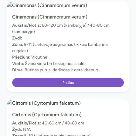
Cinamonas (Cinnamomum verum)
Aukštis/Plotis:
60-120 cm (kambaryje) / 40-80 cm
(kambaryje)
Žydi:
Zona:
9-11 (Lietuvoje auginamas tik kaip kambarinis
augalas)
Priežiūra:
Vidutinė
Vieta:
Šviesi vieta be tiesioginės saulės.
Dirva:
Būtinas purus, derlingas ir gerai drenuo...
Plačiau
Cirtomis (Cyrtomium falcatum)
Aukštis/Plotis:
40-60 cm / 40-60 cm
Žydi:
N/A
Zona:
8-10 (Lietuvoje auginamas vazone)