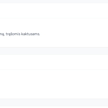
oną, trąšomis kaktusams.