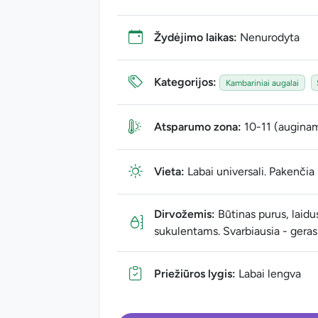
Žydėjimo laikas:
Nenurodyta
Kategorijos:
Kambariniai augalai
Atsparumo zona:
10-11 (auginam
Vieta:
Labai universali. Pakenčia i
Dirvožemis:
Būtinas purus, laidus
sukulentams. Svarbiausia - geras
Priežiūros lygis:
Labai lengva