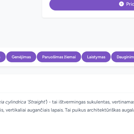
Prid
s
Genėjimas
Paruošimas žiemai
Laistymas
Dauginim
a cylindrica 'Straight'
) - tai ištvermingas sukulentas, vertinama
is, vertikaliai augančiais lapais. Tai puikus architektūriškas aug