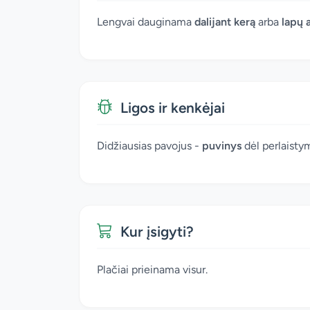
Lengvai dauginama
dalijant kerą
arba
lapų 
Ligos ir kenkėjai
Didžiausias pavojus -
puvinys
dėl perlaisty
Kur įsigyti?
Plačiai prieinama visur.