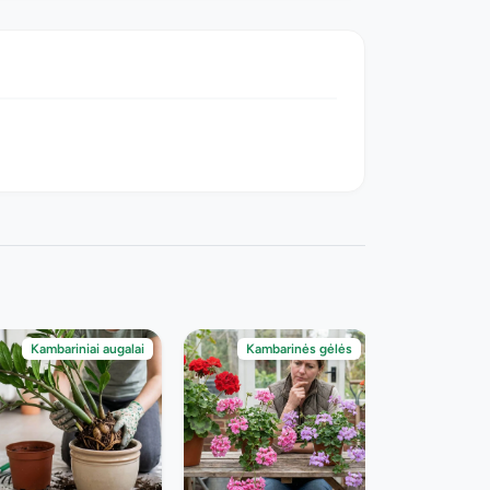
Kambariniai augalai
Kambarinės gėlės
Kambari