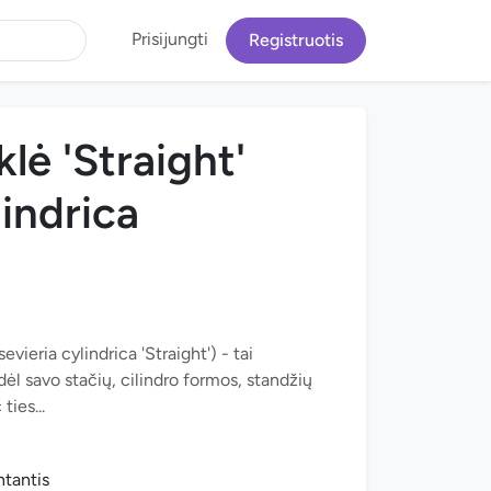
Prisijungti
Registruotis
klė 'Straight'
lindrica
sevieria cylindrica 'Straight') - tai
ėl savo stačių, cilindro formos, standžių
ties...
ntantis