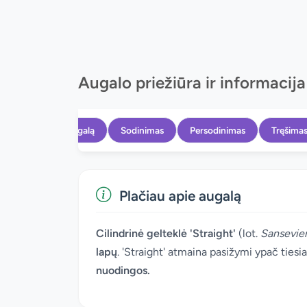
Augalo priežiūra ir informacija
Apie augalą
Sodinimas
Persodinimas
Tręšima
Plačiau apie augalą
Cilindrinė gelteklė 'Straight'
(lot.
Sansevieri
lapų
. 'Straight' atmaina pasižymi ypač tiesia
nuodingos.