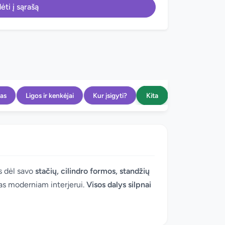
ėti į sąrašą
Kita
as
Ligos ir kenkėjai
Kur įsigyti?
s dėl savo
stačių, cilindro formos, standžių
alas moderniam interjerui.
Visos dalys silpnai