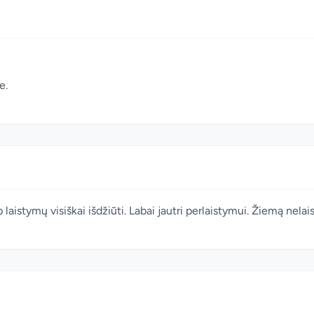
e.
p laistymų visiškai išdžiūti. Labai jautri perlaistymui. Žiemą nela