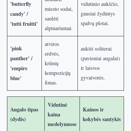
'butterfly
vidutinio aukščio,
miesto sodai,
candy' /
gausiai žydintys
saulėti
'tutti fruitti'
spalvų plotai.
alpinariumai.
atviros
'pink
aukšti soliterai
erdvės,
panther' /
(pavieniai augalai)
krūmų
'empire
ir laisvos
kompozicijų
blue'
gyvatvorės.
fonas.
Vidutinė
Augalo tipas
Kainos ir
kaina
(dydis)
kokybės santykis
medelynuose