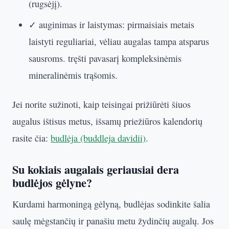
(rugsėjį).
✓ auginimas ir laistymas: pirmaisiais metais
laistyti reguliariai, vėliau augalas tampa atsparus
sausroms. tręšti pavasarį kompleksinėmis
mineralinėmis trąšomis.
Jei norite sužinoti, kaip teisingai prižiūrėti šiuos
augalus ištisus metus, išsamų priežiūros kalendorių
rasite čia:
budlėja (buddleja davidii)
.
Su kokiais augalais geriausiai dera
budlėjos gėlyne?
Kurdami harmoningą gėlyną, budlėjas sodinkite šalia
saulę mėgstančių ir panašiu metu žydinčių augalų. Jos