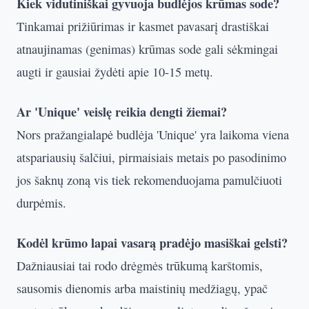
Kiek vidutiniškai gyvuoja budlėjos krūmas sode?
Tinkamai prižiūrimas ir kasmet pavasarį drastiškai
atnaujinamas (genimas) krūmas sode gali sėkmingai
augti ir gausiai žydėti apie 10-15 metų.
Ar 'Unique' veislę reikia dengti žiemai?
Nors pražangialapė budlėja 'Unique' yra laikoma viena
atspariausių šalčiui, pirmaisiais metais po pasodinimo
jos šaknų zoną vis tiek rekomenduojama pamulčiuoti
durpėmis.
Kodėl krūmo lapai vasarą pradėjo masiškai gelsti?
Dažniausiai tai rodo drėgmės trūkumą karštomis,
sausomis dienomis arba maistinių medžiagų, ypač