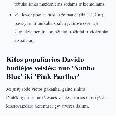
tobulai tinka mažesniems sodams ir kiemeliams.
✓ 'flower power': pusiau žemaūgė (iki 1-1,2 m),
pasižyminti unikalia spalvų įvairove (vienoje
šluotelėje pereina oranžiniai, rožiniai ir violetiniai
atspalviai).
Kitos populiarios Davido
budlėjos veislės: nuo 'Nanho
Blue' iki 'Pink Panther'
Jei jūsų sode vietos pakanka, galite rinktis
išraiškingesnes, aukštesnes veisles, kurios taps ryškiu
kraštovaizdžio akcentu ir gyvatvorės dalimi.