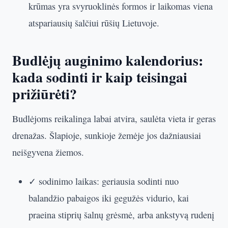
krūmas yra svyruoklinės formos ir laikomas viena
atspariausių šalčiui rūšių Lietuvoje.
Budlėjų auginimo kalendorius:
kada sodinti ir kaip teisingai
prižiūrėti?
Budlėjoms reikalinga labai atvira, saulėta vieta ir geras
drenažas. Šlapioje, sunkioje žemėje jos dažniausiai
neišgyvena žiemos.
✓ sodinimo laikas: geriausia sodinti nuo
balandžio pabaigos iki gegužės vidurio, kai
praeina stiprių šalnų grėsmė, arba ankstyvą rudenį