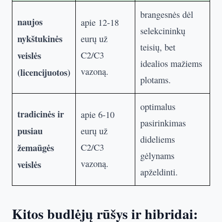
brangesnės dėl
naujos
apie 12-18
selekcininkų
nykštukinės
eurų už
teisių, bet
veislės
C2/C3
idealios mažiems
(licencijuotos)
vazoną.
plotams.
optimalus
tradicinės ir
apie 6-10
pasirinkimas
pusiau
eurų už
dideliems
žemaūgės
C2/C3
gėlynams
veislės
vazoną.
apželdinti.
Kitos budlėjų rūšys ir hibridai: