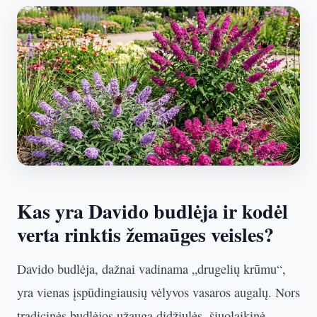
Kas yra Davido budlėja ir kodėl
verta rinktis žemaūges veisles?
Davido budlėja, dažnai vadinama „drugelių krūmu“,
yra vienas įspūdingiausių vėlyvos vasaros augalų. Nors
tradicinės budlėjos užauga didžiulės, šiuolaikinė