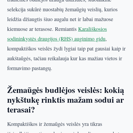
selekcija sukūrė nuostabių žemaūgių veislių, kurios
leidžia džiaugtis šiuo augalu net ir labai mažuose
kiemuose ar terasose. Remiantis
Karališkosios
sodininkystės draugijos (RHS) auginimo gidu
,
kompaktiškos veislės žydi lygiai taip pat gausiai kaip ir
aukštaūgės, tačiau reikalauja kur kas mažiau vietos ir
formavimo pastangų.
Žemaūgės budlėjos veislės: kokią
nykštukę rinktis mažam sodui ar
terasai?
Kompaktiškos ir žemaūgės veislės yra tikras