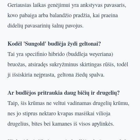
Geriausias laikas genėjimui yra ankstyvas pavasaris,
kovo pabaiga arba balandžio pradžia, kai praeina
didelių pavasarinių šalnų pavojus.
Kodėl 'Sungold' budlėja žydi geltonai?
Tai yra specifinio hibrido (buddleja weyeriana)
bruožas, atsiradęs sukryžminus skirtingas rūšis, todėl
ji išsiskiria neįprasta, geltona žiedų spalva.
Ar budlėjos pritraukia daug bičių ir drugelių?
Taip, šis krūmas ne veltui vadinamas drugelių krūmu,
nes jo stiprus nektaro kvapas masiškai vilioja
drugelius, bites bei kamanes iš visos apylinkės.