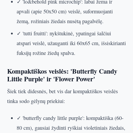
✓ 'lo&behold pink microchip': labai žema ir
apvali (apie 50x50 cm) veislė, suformuojanti
žemą, rožiniais žiedais nusėtą pagalvėlę.
✓ 'tutti fruitti': nykštukinė, ypatingai šalčiui
atspari veislė, užauganti iki 60x65 cm, išsiskirianti
fuksijų rožine žiedų spalva.
Kompaktiškos veislės: 'Butterfly Candy
Little Purple' ir 'Flower Power'
Šiek tiek didesnės, bet vis dar kompaktiškos veislės
tinka sodo gėlynų priekiui:
✓ 'butterfly candy little purple': kompaktiška (60-
80 cm), gausiai žydinti ryškiai violetiniais žiedais,