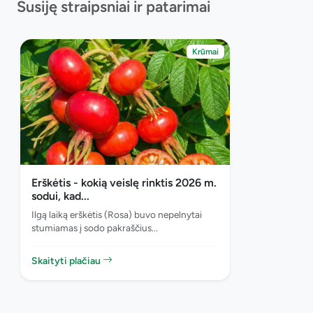
Susiję straipsniai ir patarimai
Krūmai
Erškėtis - kokią veislę rinktis 2026 m.
sodui, kad...
Ilgą laiką erškėtis (Rosa) buvo nepelnytai
stumiamas į sodo pakraščius...
Skaityti plačiau