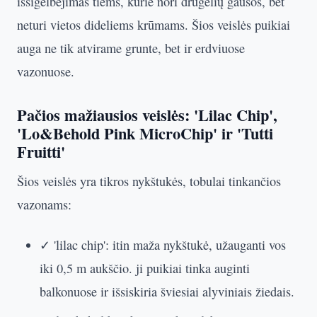
išsigelbėjimas tiems, kurie nori drugelių gausos, bet
neturi vietos dideliems krūmams. Šios veislės puikiai
auga ne tik atvirame grunte, bet ir erdviuose
vazonuose.
Pačios mažiausios veislės: 'Lilac Chip',
'Lo&Behold Pink MicroChip' ir 'Tutti
Fruitti'
Šios veislės yra tikros nykštukės, tobulai tinkančios
vazonams:
✓ 'lilac chip': itin maža nykštukė, užauganti vos
iki 0,5 m aukščio. ji puikiai tinka auginti
balkonuose ir išsiskiria šviesiai alyviniais žiedais.