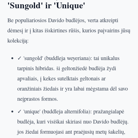
'Sungold' ir 'Unique'
Be populiariosios Davido budlėjos, verta atkreipti
dėmesį ir į kitas išskirtines rūšis, kurios paįvairins jūsų
kolekciją:
✓ 'sungold' (buddleja weyeriana): tai unikalus
tarpinis hibridas. ši geltonžiedė budlėja žydi
apvaliais, į kekes sutelktais geltonais ar
oranžiniais žiedais ir yra labai mėgstama dėl savo
neįprastos formos.
✓ 'unique' (buddleja alternifolia): pražangialapė
budlėja, kuri visiškai skiriasi nuo Davido budlėjų.
jos žiedai formuojasi ant praėjusių metų šakelių,