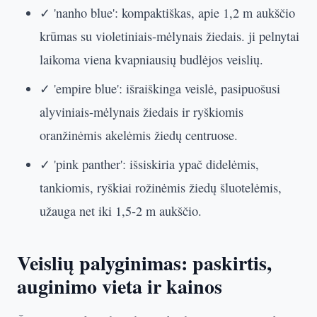
✓ 'nanho blue': kompaktiškas, apie 1,2 m aukščio
krūmas su violetiniais-mėlynais žiedais. ji pelnytai
laikoma viena kvapniausių budlėjos veislių.
✓ 'empire blue': išraiškinga veislė, pasipuošusi
alyviniais-mėlynais žiedais ir ryškiomis
oranžinėmis akelėmis žiedų centruose.
✓ 'pink panther': išsiskiria ypač didelėmis,
tankiomis, ryškiai rožinėmis žiedų šluotelėmis,
užauga net iki 1,5-2 m aukščio.
Veislių palyginimas: paskirtis,
auginimo vieta ir kainos