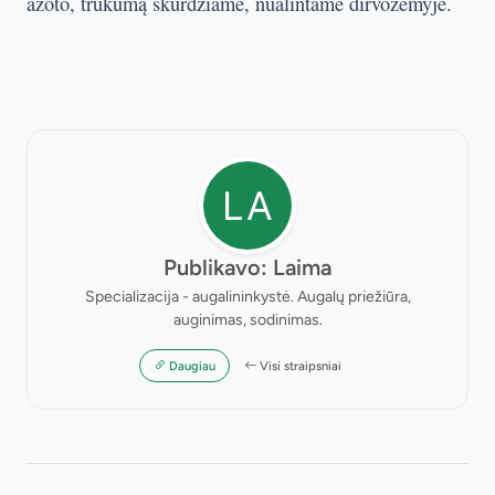
azoto, trūkumą skurdžiame, nualintame dirvožemyje.
Publikavo: Laima
Specializacija - augalininkystė. Augalų priežiūra,
auginimas, sodinimas.
Daugiau
Visi straipsniai