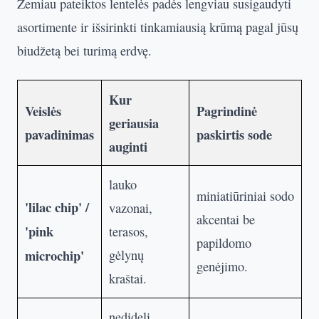
Žemiau pateiktos lentelės padės lengviau susigaudyti
asortimente ir išsirinkti tinkamiausią krūmą pagal jūsų
biudžetą bei turimą erdvę.
Kur
Veislės
Pagrindinė
geriausia
pavadinimas
paskirtis sode
auginti
lauko
miniatiūriniai sodo
'lilac chip' /
vazonai,
akcentai be
'pink
terasos,
papildomo
microchip'
gėlynų
genėjimo.
kraštai.
nedideli