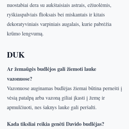
nuostabiai dera su aukštaisiais astrais, ežiuolėmis,
ryškiaspalviais flioksais bei miskantais ir kitais
dekoratyviniais varpiniais augalais, kurie pabrėžia
krūmo lengvumą.
DUK
Ar žemaūgės budlėjos gali žiemoti lauke
vazonuose?
Vazonuose auginamas budlėjas žiemai būtina pernešti į
vėsią patalpą arba vazoną giliai įkasti į žemę ir
apmulčiuoti, nes šaknys lauke gali peršalti.
Kada tiksliai reikia genėti Davido budlėjas?