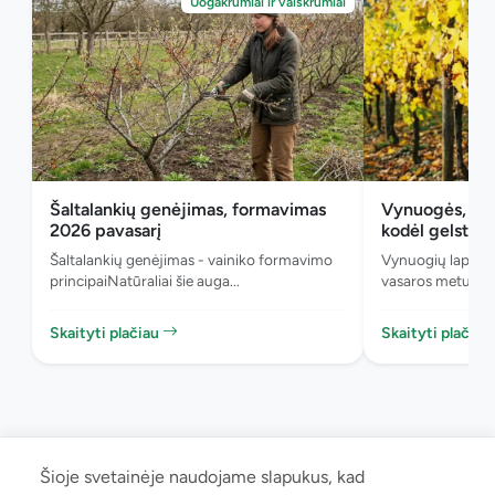
Uogakrūmiai ir vaiskrūmiai
Šaltalankių genėjimas, formavimas
Vynuogės, 4 p
2026 pavasarį
kodėl gelsta l..
Šaltalankių genėjimas - vainiko formavimo
Vynuogių lapų ge
principaiNatūraliai šie auga...
vasaros metu beve
Skaityti plačiau
Skaityti plačiau
Šioje svetainėje naudojame slapukus, kad