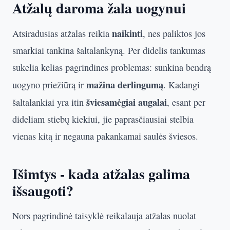
Atžalų daroma žala uogynui
naikinti
Atsiradusias atžalas reikia
, nes paliktos jos
smarkiai tankina šaltalankyną. Per didelis tankumas
sukelia kelias pagrindines problemas: sunkina bendrą
mažina derlingumą
uogyno priežiūrą ir
. Kadangi
šviesamėgiai augalai
šaltalankiai yra itin
, esant per
dideliam stiebų kiekiui, jie paprasčiausiai stelbia
vienas kitą ir negauna pakankamai saulės šviesos.
Išimtys - kada atžalas galima
išsaugoti?
Nors pagrindinė taisyklė reikalauja atžalas nuolat