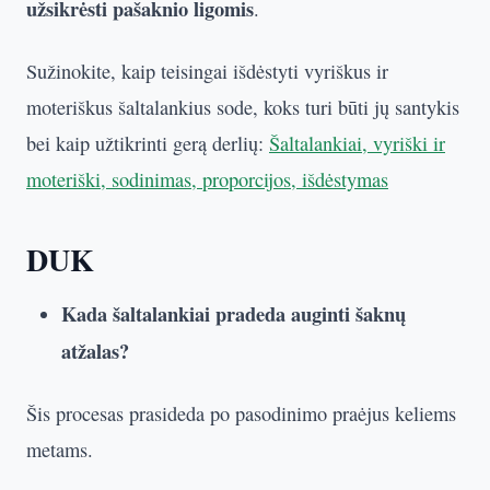
užsikrėsti pašaknio ligomis
.
Sužinokite, kaip teisingai išdėstyti vyriškus ir
moteriškus šaltalankius sode, koks turi būti jų santykis
bei kaip užtikrinti gerą derlių:
Šaltalankiai, vyriški ir
moteriški, sodinimas, proporcijos, išdėstymas
DUK
Kada šaltalankiai pradeda auginti šaknų
atžalas?
Šis procesas prasideda po pasodinimo praėjus keliems
metams.