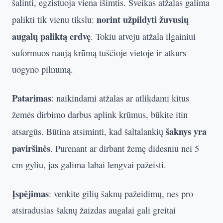
šalinti, egzistuoja viena išimtis. Sveikas atžalas galima
norint užpildyti žuvusių
palikti tik vienu tikslu:
augalų paliktą erdvę
. Tokiu atveju atžala ilgainiui
suformuos naują krūmą tuščioje vietoje ir atkurs
uogyno pilnumą.
Patarimas
: naikindami atžalas ar atlikdami kitus
žemės dirbimo darbus aplink krūmus, būkite itin
šaknys yra
atsargūs. Būtina atsiminti, kad šaltalankių
paviršinės
. Purenant ar dirbant žemę didesniu nei 5
cm gyliu, jas galima labai lengvai pažeisti.
Įspėjimas
: venkite gilių šaknų pažeidimų, nes pro
atsiradusias šaknų žaizdas augalai gali greitai