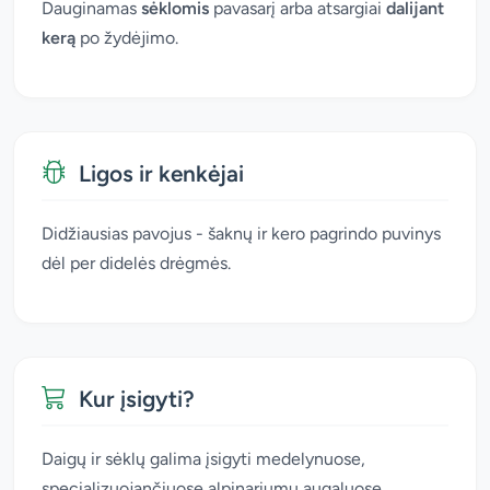
Dauginamas
sėklomis
pavasarį arba atsargiai
dalijant
kerą
po žydėjimo.
Ligos ir kenkėjai
Didžiausias pavojus - šaknų ir kero pagrindo puvinys
dėl per didelės drėgmės.
Kur įsigyti?
Daigų ir sėklų galima įsigyti medelynuose,
specializuojančiuose alpinariumų augaluose.