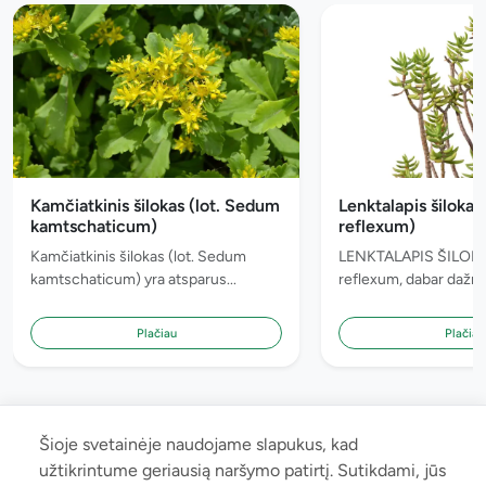
Kamčiatkinis šilokas (lot. Sedum
Lenktalapis šilokas
kamtschaticum)
reflexum)
Kamčiatkinis šilokas (lot. Sedum
LENKTALAPIS ŠILOKA
kamtschaticum) yra atsparus...
reflexum, dabar dažnai
Plačiau
Plačiau
Šioje svetainėje naudojame slapukus, kad
užtikrintume geriausią naršymo patirtį. Sutikdami, jūs