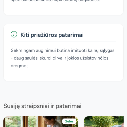
Kiti priežiūros patarimai
Sėkmingam auginimui būtina imituoti kalnų sąlygas
- daug saulės, skurdi dirva ir jokios užsistovinčios
drėgmės.
Susiję straipsniai ir patarimai
Gėlės