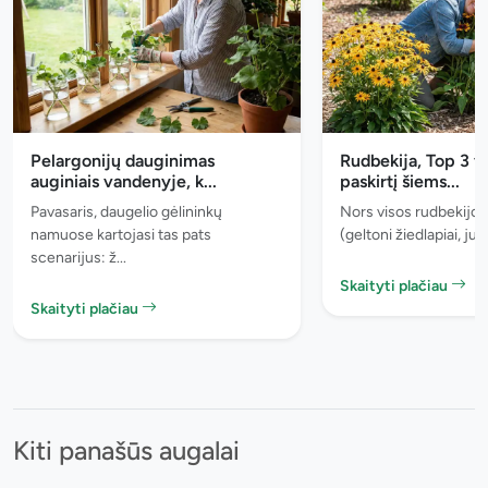
Pelargonijų dauginimas
Rudbekija, Top 3 v
auginiais vandenyje, k...
paskirtį šiems...
Pavasaris, daugelio gėlininkų
Nors visos rudbekijos
namuose kartojasi tas pats
(geltoni žiedlapiai, juo
scenarijus: ž...
Skaityti plačiau
Skaityti plačiau
Kiti panašūs augalai