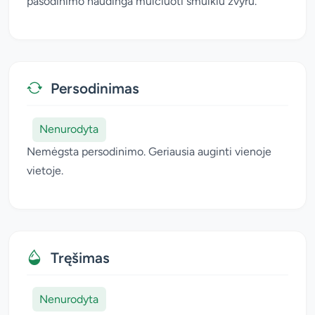
pasodinimo naudinga mulčiuoti smulkiu žvyru.
Persodinimas
Nenurodyta
Nemėgsta persodinimo. Geriausia auginti vienoje
vietoje.
Tręšimas
Nenurodyta