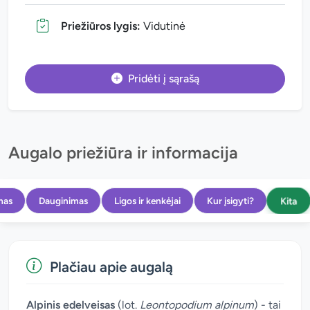
Priežiūros lygis:
Vidutinė
Pridėti į sąrašą
Augalo priežiūra ir informacija
Kita
mas
Dauginimas
Ligos ir kenkėjai
Kur įsigyti?
Plačiau apie augalą
Alpinis edelveisas
(lot.
Leontopodium alpinum
) - tai