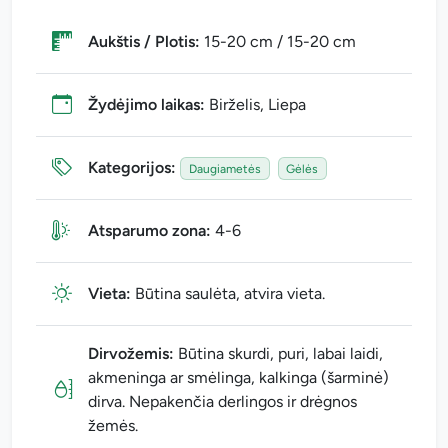
Aukštis / Plotis:
15-20 cm / 15-20 cm
Žydėjimo laikas:
Birželis, Liepa
Kategorijos:
Daugiametės
Gėlės
Atsparumo zona:
4-6
Vieta:
Būtina saulėta, atvira vieta.
Dirvožemis:
Būtina skurdi, puri, labai laidi,
akmeninga ar smėlinga, kalkinga (šarminė)
dirva. Nepakenčia derlingos ir drėgnos
žemės.