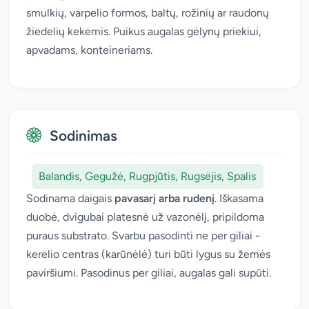
smulkių, varpelio formos, baltų, rožinių ar raudonų
žiedelių kekėmis. Puikus augalas gėlynų priekiui,
apvadams, konteineriams.
Sodinimas
Balandis, Gegužė, Rugpjūtis, Rugsėjis, Spalis
Sodinama daigais
pavasarį arba rudenį
. Iškasama
duobė, dvigubai platesnė už vazonėlį, pripildoma
puraus substrato. Svarbu pasodinti ne per giliai -
kerelio centras (karūnėlė) turi būti lygus su žemės
paviršiumi. Pasodinus per giliai, augalas gali supūti.