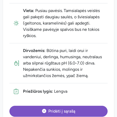
Vieta:
Pusiau pavėsis. Tamsialapės veislės
gali pakęsti daugiau saulės, o šviesialapės
(geltonos, karamelinės) gali apdegti.
Visiškame pavėsyje spalvos bus ne tokios
ryškios.
Dirvožemis:
Būtina puri, laidi orui ir
vandeniui, derlinga, humusinga, neutralaus
arba silpnai rūgštaus pH (6.0-7.0) dirva.
Nepakenčia sunkios, molingos ir
užmirkstančios žemės, ypač žiemą.
Priežiūros lygis:
Lengva
Pridėti į sąrašą