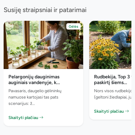
Susiję straipsniai ir patarimai
Gėlės
Pelargonijų dauginimas
Rudbekija, Top 3 v
auginiais vandenyje, k...
paskirtį šiems...
Pavasaris, daugelio gėlininkų
Nors visos rudbekijos
namuose kartojasi tas pats
(geltoni žiedlapiai, juo
scenarijus: ž...
Skaityti plačiau
Skaityti plačiau