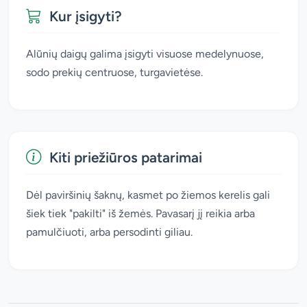
Kur įsigyti?
Alūnių daigų galima įsigyti visuose medelynuose,
sodo prekių centruose, turgavietėse.
Kiti priežiūros patarimai
Dėl paviršinių šaknų, kasmet po žiemos kerelis gali
šiek tiek "pakilti" iš žemės. Pavasarį jį reikia arba
pamulčiuoti, arba persodinti giliau.