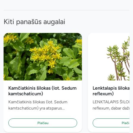
Kiti panašūs augalai
Kamčiatkinis šilokas (lot. Sedum
Lenktalapis šilokas
kamtschaticum)
reflexum)
Kamčiatkinis šilokas (lot. Sedum
LENKTALAPIS ŠILOKA
kamtschaticum) yra atsparus...
reflexum, dabar dažnai
Plačiau
Plačiau