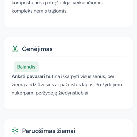
kompostu arba patręšti ilgai veikiančiomis
kompleksinėmis trąšomis.
Genėjimas
Balandis
Anksti pavasarį
būtina iškarpyti visus senus, per
žiemą apdžiūvusius ar pažeistus lapus. Po žydėjimo
nukerpami peržydėję žiedynstiebiai.
Paruošimas žiemai