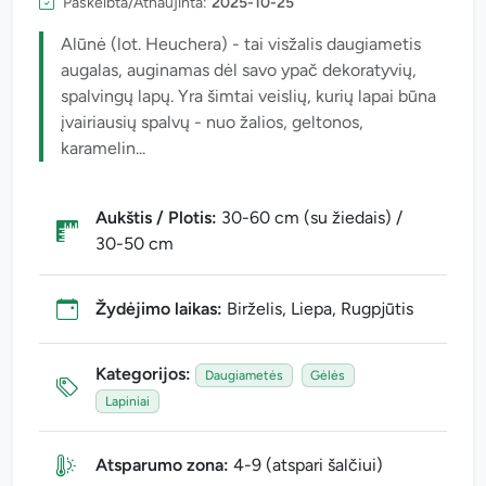
Paskelbta/Atnaujinta:
2025-10-25
Alūnė (lot. Heuchera) - tai visžalis daugiametis
augalas, auginamas dėl savo ypač dekoratyvių,
spalvingų lapų. Yra šimtai veislių, kurių lapai būna
įvairiausių spalvų - nuo žalios, geltonos,
karamelin...
Aukštis / Plotis:
30-60 cm (su žiedais) /
30-50 cm
Žydėjimo laikas:
Birželis, Liepa, Rugpjūtis
Kategorijos:
Daugiametės
Gėlės
Lapiniai
Atsparumo zona:
4-9 (atspari šalčiui)