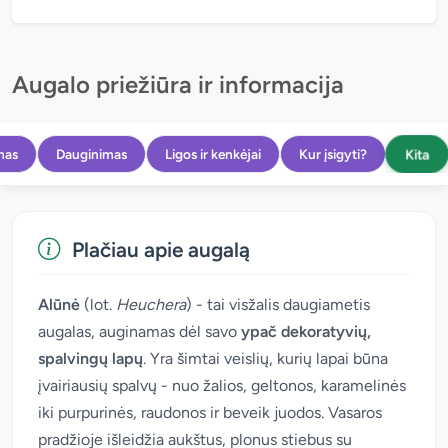
Augalo priežiūra ir informacija
Kita
mas
Dauginimas
Ligos ir kenkėjai
Kur įsigyti?
Plačiau apie augalą
Alūnė
(lot.
Heuchera
) - tai visžalis daugiametis
augalas, auginamas dėl savo
ypač dekoratyvių,
spalvingų lapų
. Yra šimtai veislių, kurių lapai būna
įvairiausių spalvų - nuo žalios, geltonos, karamelinės
iki purpurinės, raudonos ir beveik juodos. Vasaros
pradžioje išleidžia aukštus, plonus stiebus su