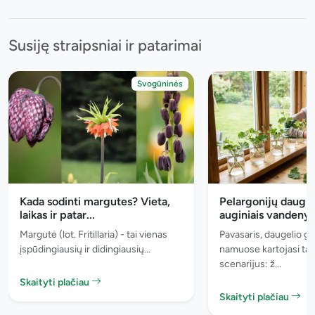
Susiję straipsniai ir patarimai
Svogūninės
Kada sodinti margutes? Vieta,
Pelargonijų daugi
laikas ir patar...
auginiais vandenyje
Margutė (lot. Fritillaria) - tai vienas
Pavasaris, daugelio gė
įspūdingiausių ir didingiausių...
namuose kartojasi tas
scenarijus: ž...
Skaityti plačiau
Skaityti plačiau