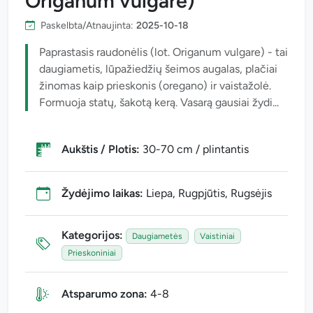
Origanum vulgare)
Paskelbta/Atnaujinta:
2025-10-18
Paprastasis raudonėlis (lot. Origanum vulgare) - tai
daugiametis, lūpažiedžių šeimos augalas, plačiai
žinomas kaip prieskonis (oregano) ir vaistažolė.
Formuoja statų, šakotą kerą. Vasarą gausiai žydi...
Aukštis / Plotis:
30-70 cm / plintantis
Žydėjimo laikas:
Liepa, Rugpjūtis, Rugsėjis
Kategorijos:
Daugiametės
Vaistiniai
Prieskoniniai
Atsparumo zona:
4-8