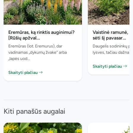
Eremūras, ką rinktis auginimui?
Vaistinė ramunė, 5
[Rūšių apžval...
sėti šį pavasar...
Eremūras (lot. Eremurus), dar
Daugelis sodininkų pl
vadinamas „dykumų žvake“ arba
lysves, tačiau dažnai p
„lapės uod...
Skaityti plačiau
Skaityti plačiau
Kiti panašūs augalai