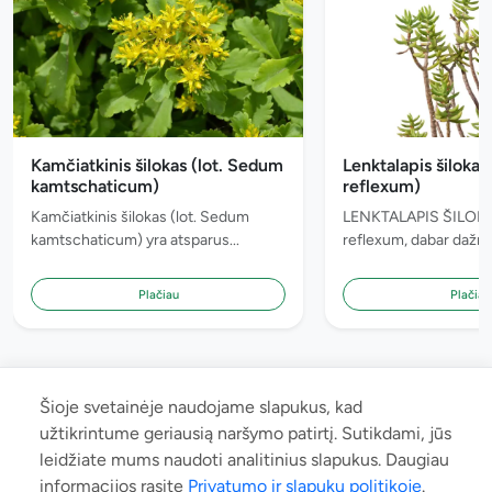
Kamčiatkinis šilokas (lot. Sedum
Lenktalapis šilokas
kamtschaticum)
reflexum)
Kamčiatkinis šilokas (lot. Sedum
LENKTALAPIS ŠILOKA
kamtschaticum) yra atsparus...
reflexum, dabar dažnai
Plačiau
Plačiau
Šioje svetainėje naudojame slapukus, kad
užtikrintume geriausią naršymo patirtį. Sutikdami, jūs
leidžiate mums naudoti analitinius slapukus. Daugiau
© 2026 manoaugalas.lt. Neradote Jums reikalingo augalo ar radote
informacijos rasite
Privatumo ir slapukų politikoje
.