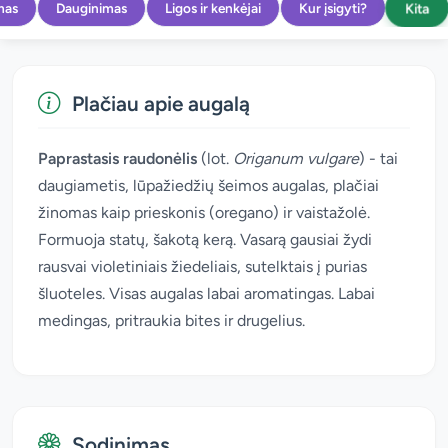
Kita
mas
Dauginimas
Ligos ir kenkėjai
Kur įsigyti?
Plačiau apie augalą
Paprastasis raudonėlis
(lot.
Origanum vulgare
) - tai
daugiametis, lūpažiedžių šeimos augalas, plačiai
žinomas kaip prieskonis (oregano) ir vaistažolė.
Formuoja statų, šakotą kerą. Vasarą gausiai žydi
rausvai violetiniais žiedeliais, sutelktais į purias
šluoteles. Visas augalas labai aromatingas. Labai
medingas, pritraukia bites ir drugelius.
Sodinimas