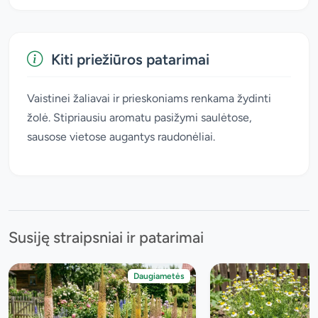
Kiti priežiūros patarimai
Vaistinei žaliavai ir prieskoniams renkama žydinti
žolė. Stipriausiu aromatu pasižymi saulėtose,
sausose vietose augantys raudonėliai.
Susiję straipsniai ir patarimai
Daugiametės