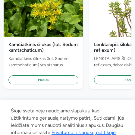
Kamčiatkinis šilokas (lot. Sedum
Lenktalapis šilokas
kamtschaticum)
reflexum)
Kamčiatkinis šilokas (lot. Sedum
LENKTALAPIS ŠILOKA
kamtschaticum) yra atsparus...
reflexum, dabar dažnai
Plačiau
Plačiau
Šioje svetainėje naudojame slapukus, kad
užtikrintume geriausią naršymo patirtį. Sutikdami, jūs
leidžiate mums naudoti analitinius slapukus. Daugiau
© 2026 manoaugalas.lt. Neradote Jums reikalingo augalo ar radote
informacijos rasite
Privatumo ir slapukų politikoje
.
klaidą ar norite bendradarbiauti? Parašykite: