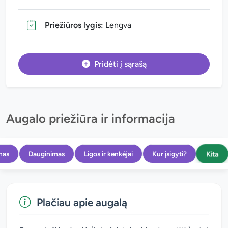
Priežiūros lygis:
Lengva
Pridėti į sąrašą
Augalo priežiūra ir informacija
Kita
mas
Dauginimas
Ligos ir kenkėjai
Kur įsigyti?
Plačiau apie augalą