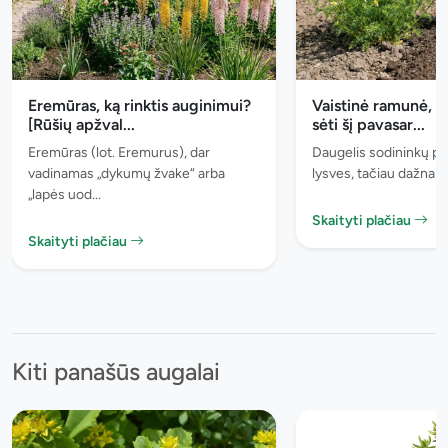
Eremūras, ką rinktis auginimui?
Vaistinė ramunė, 5
[Rūšių apžval...
sėti šį pavasar...
Eremūras (lot. Eremurus), dar
Daugelis sodininkų pl
vadinamas „dykumų žvake“ arba
lysves, tačiau dažnai p
„lapės uod...
Skaityti plačiau
Skaityti plačiau
Kiti panašūs augalai