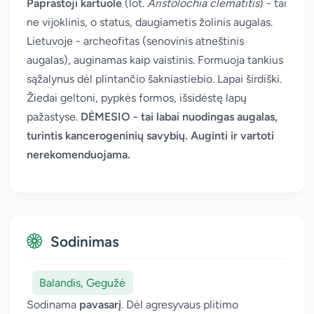
Paprastoji kartuolė
(lot.
Aristolochia clematitis
) - tai
ne vijoklinis, o status, daugiametis žolinis augalas.
Lietuvoje - archeofitas (senovinis atneštinis
augalas), auginamas kaip vaistinis. Formuoja tankius
sąžalynus dėl plintančio šakniastiebio. Lapai širdiški.
Žiedai geltoni, pypkės formos, išsidėstę lapų
pažastyse.
DĖMESIO - tai labai nuodingas augalas,
turintis kancerogeninių savybių. Auginti ir vartoti
nerekomenduojama.
Sodinimas
Balandis, Gegužė
Sodinama
pavasarį
. Dėl agresyvaus plitimo