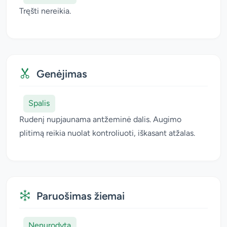
Tręšti nereikia.
Genėjimas
Spalis
Rudenį nupjaunama antžeminė dalis. Augimo
plitimą reikia nuolat kontroliuoti, iškasant atžalas.
Paruošimas žiemai
Nenurodyta