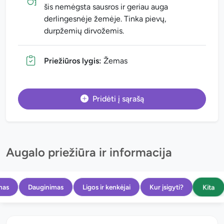
šis nemėgsta sausros ir geriau auga
derlingesnėje žemėje. Tinka pievų,
durpžemių dirvožemis.
Priežiūros lygis:
Žemas
Pridėti į sąrašą
Augalo priežiūra ir informacija
Kita
mas
Dauginimas
Ligos ir kenkėjai
Kur įsigyti?