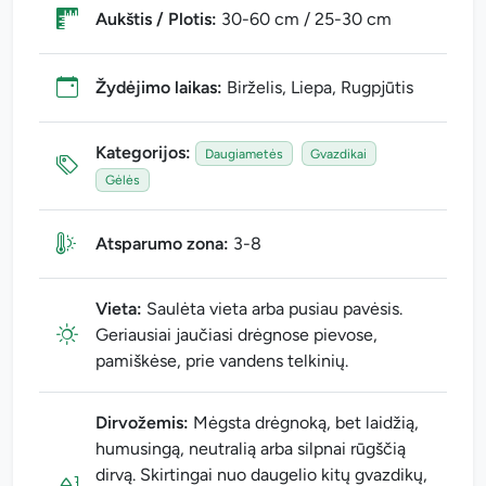
Aukštis / Plotis:
30-60 cm / 25-30 cm
Žydėjimo laikas:
Birželis, Liepa, Rugpjūtis
Kategorijos:
Daugiametės
Gvazdikai
Gėlės
Atsparumo zona:
3-8
Vieta:
Saulėta vieta arba pusiau pavėsis.
Geriausiai jaučiasi drėgnose pievose,
pamiškėse, prie vandens telkinių.
Dirvožemis:
Mėgsta drėgnoką, bet laidžią,
humusingą, neutralią arba silpnai rūgščią
dirvą. Skirtingai nuo daugelio kitų gvazdikų,