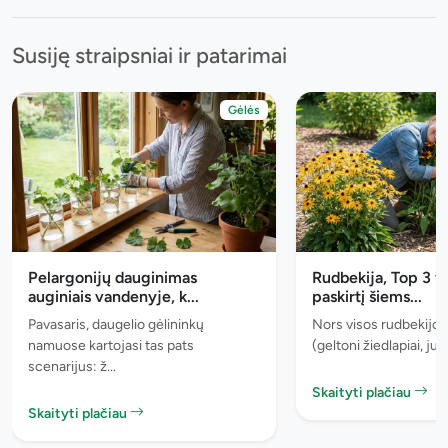
Susiję straipsniai ir patarimai
Gėlės
Pelargonijų dauginimas
Rudbekija, Top 3 v
auginiais vandenyje, k...
paskirtį šiems...
Pavasaris, daugelio gėlininkų
Nors visos rudbekijos
namuose kartojasi tas pats
(geltoni žiedlapiai, juo
scenarijus: ž...
Skaityti plačiau
Skaityti plačiau