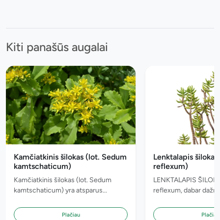
Kiti panašūs augalai
Kamčiatkinis šilokas (lot. Sedum
Lenktalapis šilokas
kamtschaticum)
reflexum)
Kamčiatkinis šilokas (lot. Sedum
LENKTALAPIS ŠILOKA
kamtschaticum) yra atsparus...
reflexum, dabar dažnai
Plačiau
Plačiau