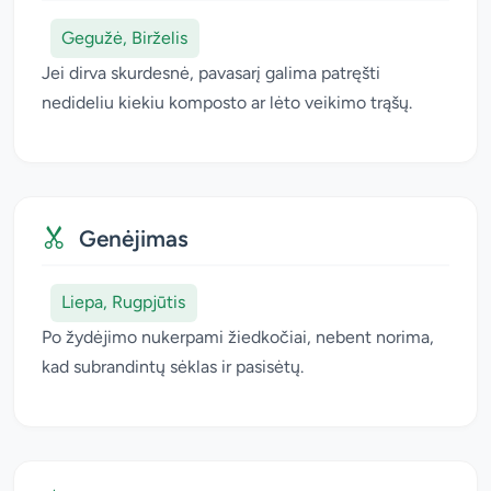
Gegužė, Birželis
Jei dirva skurdesnė, pavasarį galima patręšti
nedideliu kiekiu komposto ar lėto veikimo trąšų.
Genėjimas
Liepa, Rugpjūtis
Po žydėjimo nukerpami žiedkočiai, nebent norima,
kad subrandintų sėklas ir pasisėtų.