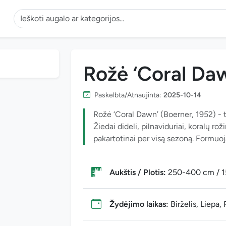
Rožė ‘Coral Da
Paskelbta/Atnaujinta:
2025-10-14
Rožė ‘Coral Dawn’ (Boerner, 1952) - tai
Žiedai dideli, pilnaviduriai, koralų ro
pakartotinai per visą sezoną. Formuoja
Aukštis / Plotis:
250-400 cm / 
Žydėjimo laikas:
Birželis, Liepa,