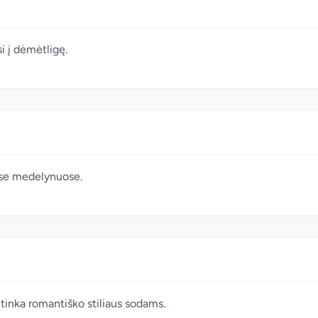
i į dėmėtligę.
uose medelynuose.
i tinka romantiško stiliaus sodams.