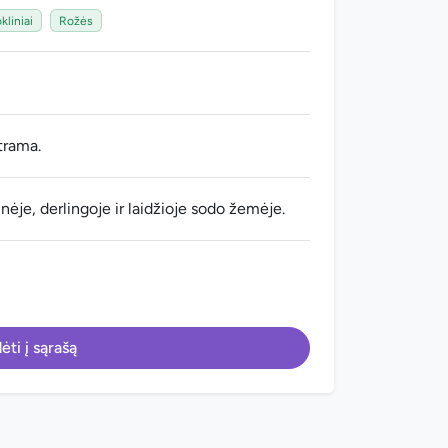
okliniai
Rožės
trama.
nėje, derlingoje ir laidžioje sodo žemėje.
ėti į sąrašą