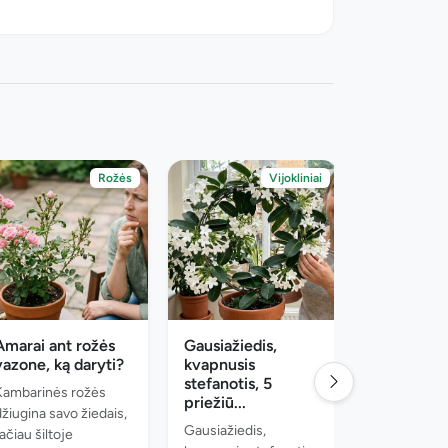
Rožės
Vijokliniai
Amarai ant rožės
Gausiažiedis,
Nuskintos 
vazone, ką daryti?
kvapnusis
kaip atgaiv
stefanotis, 5
ilgiau iš...
Kambarinės rožės
priežiū...
Nuleipę roži
džiugina savo žiedais,
Gausiažiedis,
vadinami „l
ačiau šiltoje