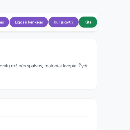
Kita
as
Ligos ir kenkėjai
Kur įsigyti?
 koralų rožinės spalvos, maloniai kvepia. Žydi