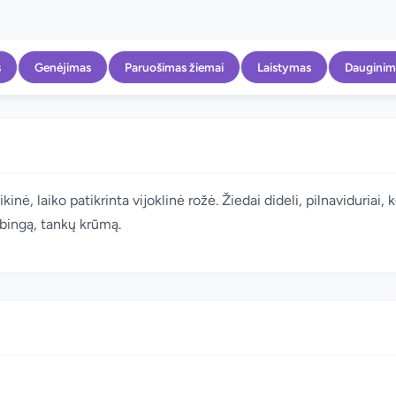
s
Genėjimas
Paruošimas žiemai
Laistymas
Dauginim
kinė, laiko patikrinta vijoklinė rožė. Žiedai dideli, pilnaviduriai,
ybingą, tankų krūmą.