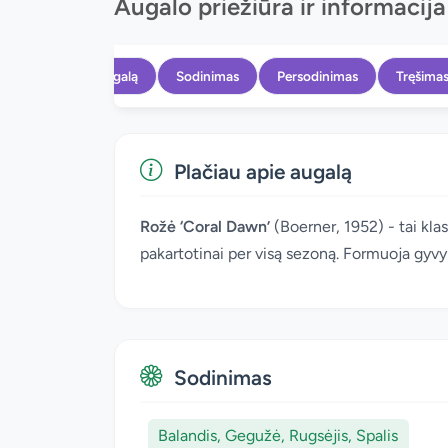
Augalo priežiūra ir informacija
Apie augalą
Sodinimas
Persodinimas
Tręšima
Plačiau apie augalą
Rožė ‘Coral Dawn’
(Boerner, 1952) - tai klasi
pakartotinai per visą sezoną. Formuoja gyv
Sodinimas
Balandis, Gegužė, Rugsėjis, Spalis