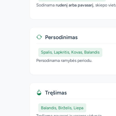
Sodinama
rudenį arba pavasarį
, skiepo vie
Persodinimas
Spalis, Lapkritis, Kovas, Balandis
Persodinama ramybės periodu.
Tręšimas
Balandis, Birželis, Liepa
Tręšiama pavasarį ir vasaros viduryje.