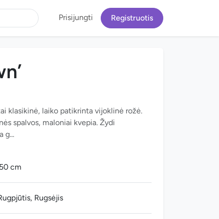
Prisijungti
Registruotis
wn’
 klasikinė, laiko patikrinta vijoklinė rožė.
žinės spalvos, maloniai kvepia. Žydi
 g...
150 cm
 Rugpjūtis, Rugsėjis