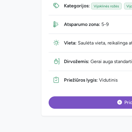
Kategorijos:
Vijoklinės rožės
Vij
Atsparumo zona:
5-9
Vieta:
Saulėta vieta, reikalinga a
Dirvožemis:
Gerai auga standarti
Priežiūros lygis:
Vidutinis
Prid