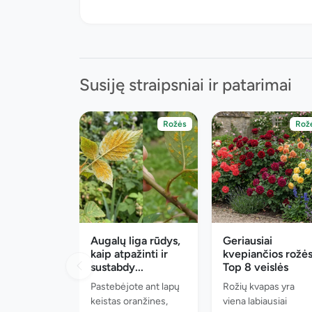
Susiję straipsniai ir patarimai
Rožės
Rož
Augalų liga rūdys,
Geriausiai
kaip atpažinti ir
kvepiančios rožės
sustabdy...
Top 8 veislės
Pastebėjote ant lapų
Rožių kvapas yra
keistas oranžines,
viena labiausiai