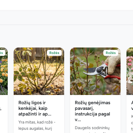
ės
Rožės
Rožės
Rožių ligos ir
Rožių genėjimas
,
kenkėjai, kaip
pavasarį,
atpažinti ir ap...
instrukcija pagal
v...
Yra mitas, kad rožė -
Daugelis sodininkų
lepus augalas, kurį
t