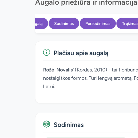
Augalo priežiūra ir informacija
Apie augalą
Sodinimas
Persodinimas
Tręšima
Plačiau apie augalą
Rožė ‘Novalis’
(Kordes, 2010) - tai floribund
nostalgiškos formos. Turi lengvą aromatą. F
lietui.
Sodinimas