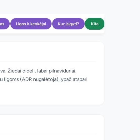
Kita
as
Ligos ir kenkėjai
Kur įsigyti?
. Žiedai dideli, labai pilnaviduriai,
mu ligoms (ADR nugalėtoja), ypač atspari