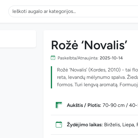
Rožė ‘Novalis’
Paskelbta/Atnaujinta:
2025-10-14
Rožė ‘Novalis’ (Kordes, 2010) - tai fl
reta, levandų mėlynumo spalva. Žiedai 
formos. Turi lengvą aromatą. Formuoja
Aukštis / Plotis:
70-90 cm / 40
Žydėjimo laikas:
Birželis, Liepa,