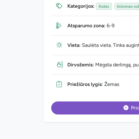
Kategorijos:
Rožės
Krūminės ro
Atsparumo zona:
6-9
Vieta:
Saulėta vieta. Tinka augin
Dirvožemis:
Mėgsta derlingą, pur
Priežiūros lygis:
Žemas
Prid