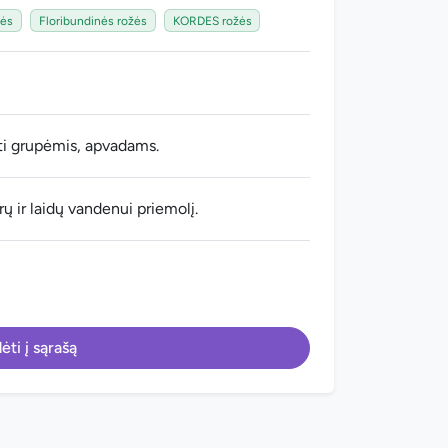
žės
Floribundinės rožės
KORDES rožės
ti grupėmis, apvadams.
ų ir laidų vandenui priemolį.
ėti į sąrašą