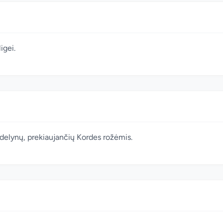
igei.
edelynų, prekiaujančių Kordes rožėmis.