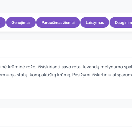
s
Genėjimas
Paruošimas žiemai
Laistymas
Dauginim
inė krūminė rožė, išsiskirianti savo reta, levandų mėlynumo spalva
ormuoja statų, kompaktišką krūmą. Pasižymi išskirtiniu atsparu