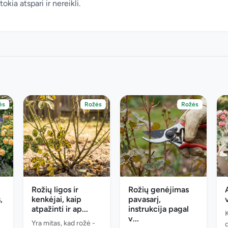
okia atspari ir nereikli.
ės
Rožės
Rožės
Rožių ligos ir
Rožių genėjimas
,
kenkėjai, kaip
pavasarį,
atpažinti ir ap...
instrukcija pagal
v...
Yra mitas, kad rožė -