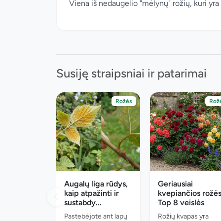
Viena iš nedaugelio "mėlynų" rožių, kuri yra t
Susiję straipsniai ir patarimai
Rožės
Rož
Augalų liga rūdys,
Geriausiai
kaip atpažinti ir
kvepiančios rožės
sustabdy...
Top 8 veislės
Pastebėjote ant lapų
Rožių kvapas yra