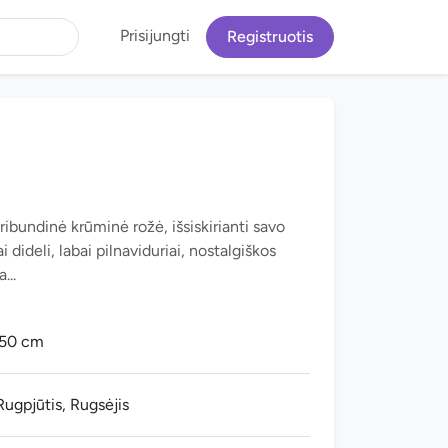
Prisijungti
Registruotis
oribundinė krūminė rožė, išsiskirianti savo
dideli, labai pilnaviduriai, nostalgiškos
...
-50 cm
 Rugpjūtis, Rugsėjis