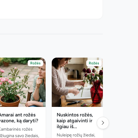
Rožės
Rožės
Amarai ant rožės
Nuskintos rožės,
Kodėl kren
vazone, ką daryti?
kaip atgaivinti ir
lapai? 5
ilgiau iš...
pagrindinė
Kambarinės rožės
Nuleipę rožių žiedai,
Kai rožė me
džiugina savo žiedais,