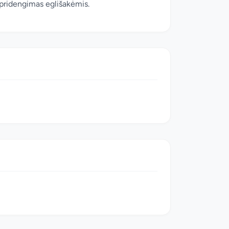
 pridengimas eglišakėmis.