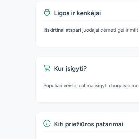
Ligos ir kenkėjai
Išskirtinai atspari
juodajai dėmėtligei ir miltl
Kur įsigyti?
Populiari veislė, galima įsigyti daugelyje m
Kiti priežiūros patarimai