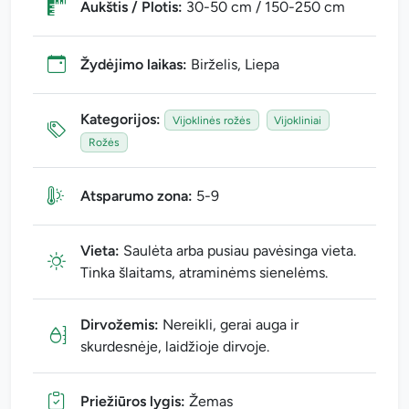
Aukštis / Plotis:
30-50 cm / 150-250 cm
Žydėjimo laikas:
Birželis, Liepa
Kategorijos:
Vijoklinės rožės
Vijokliniai
Rožės
Atsparumo zona:
5-9
Vieta:
Saulėta arba pusiau pavėsinga vieta.
Tinka šlaitams, atraminėms sienelėms.
Dirvožemis:
Nereikli, gerai auga ir
skurdesnėje, laidžioje dirvoje.
Priežiūros lygis:
Žemas