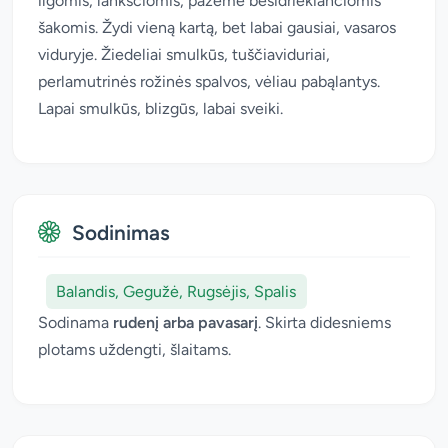
ilgomis, lanksčiomis, pažeme besidriekiančiomis
šakomis. Žydi vieną kartą, bet labai gausiai, vasaros
viduryje. Žiedeliai smulkūs, tuščiaviduriai,
perlamutrinės rožinės spalvos, vėliau pabąlantys.
Lapai smulkūs, blizgūs, labai sveiki.
Sodinimas
Balandis, Gegužė, Rugsėjis, Spalis
Sodinama
rudenį arba pavasarį
. Skirta didesniems
plotams uždengti, šlaitams.