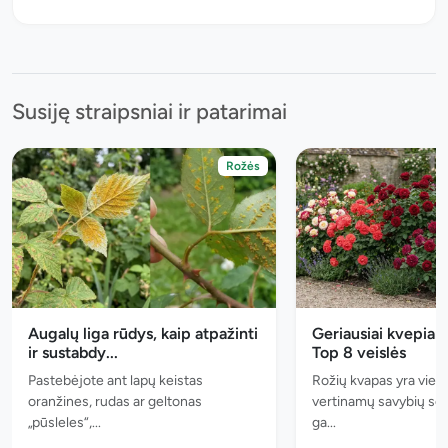
Susiję straipsniai ir patarimai
Rožės
Augalų liga rūdys, kaip atpažinti
Geriausiai kvepian
ir sustabdy...
Top 8 veislės
Pastebėjote ant lapų keistas
Rožių kvapas yra viena
oranžines, rudas ar geltonas
vertinamų savybių sod
„pūsleles“,...
ga...