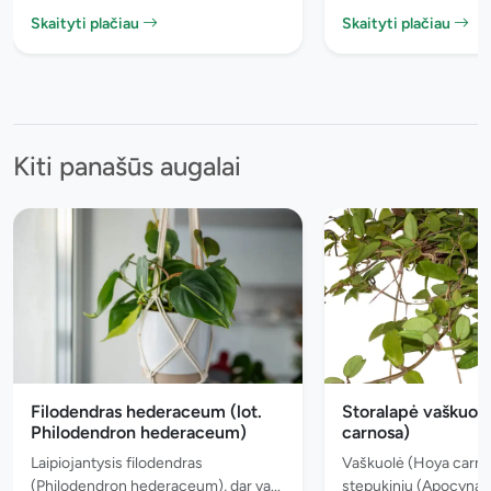
Skaityti plačiau
Skaityti plačiau
Kiti panašūs augalai
Filodendras hederaceum (lot.
Storalapė vaškuolė
Philodendron hederaceum)
carnosa)
Laipiojantysis filodendras
Vaškuolė (Hoya carno
(Philodendron hederaceum), dar va...
stepukinių (Apocynace