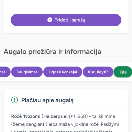
Pridėti į sąrašą
Augalo priežiūra ir informacija
Kita
mas
Dauginimas
Ligos ir kenkėjai
Kur įsigyti?
Plačiau apie augalą
Rožė ‘Nozomi (Heideroslein)’
(1968) - tai kiliminė
(žemę dengianti) arba maža vijoklinė rožė. Pasižymi