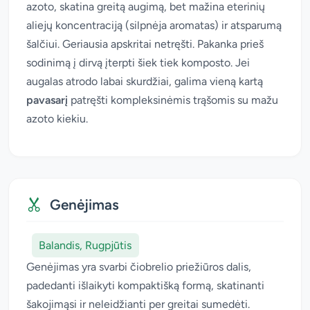
azoto, skatina greitą augimą, bet mažina eterinių
aliejų koncentraciją (silpnėja aromatas) ir atsparumą
šalčiui. Geriausia apskritai netręšti. Pakanka prieš
sodinimą į dirvą įterpti šiek tiek komposto. Jei
augalas atrodo labai skurdžiai, galima vieną kartą
pavasarį
patręšti kompleksinėmis trąšomis su mažu
azoto kiekiu.
Genėjimas
Balandis, Rugpjūtis
Genėjimas yra svarbi čiobrelio priežiūros dalis,
padedanti išlaikyti kompaktišką formą, skatinanti
šakojimąsi ir neleidžianti per greitai sumedėti.