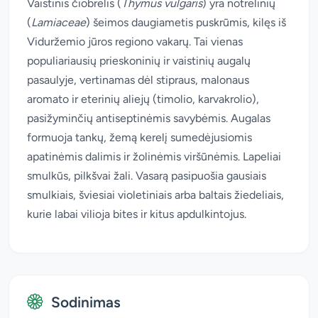
Vaistinis čiobrelis (
Thymus vulgaris
) yra notrelinių
(
Lamiaceae
) šeimos daugiametis puskrūmis, kilęs iš
Viduržemio jūros regiono vakarų. Tai vienas
populiariausių prieskoninių ir vaistinių augalų
pasaulyje, vertinamas dėl stipraus, malonaus
aromato ir eterinių aliejų (timolio, karvakrolio),
pasižyminčių antiseptinėmis savybėmis. Augalas
formuoja tankų, žemą kerelį sumedėjusiomis
apatinėmis dalimis ir žolinėmis viršūnėmis. Lapeliai
smulkūs, pilkšvai žali. Vasarą pasipuošia gausiais
smulkiais, šviesiai violetiniais arba baltais žiedeliais,
kurie labai vilioja bites ir kitus apdulkintojus.
Sodinimas