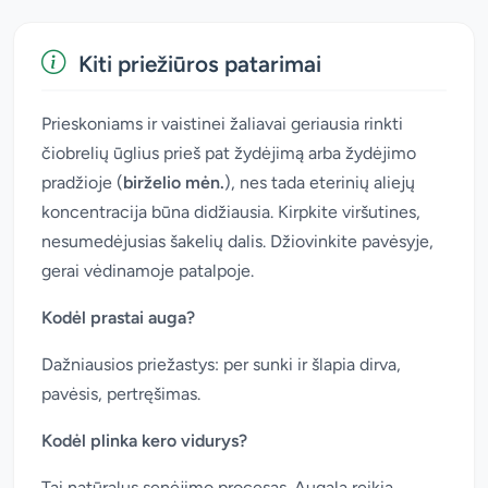
Kiti priežiūros patarimai
Prieskoniams ir vaistinei žaliavai geriausia rinkti
čiobrelių ūglius prieš pat žydėjimą arba žydėjimo
pradžioje (
birželio mėn.
), nes tada eterinių aliejų
koncentracija būna didžiausia. Kirpkite viršutines,
nesumedėjusias šakelių dalis. Džiovinkite pavėsyje,
gerai vėdinamoje patalpoje.
Kodėl prastai auga?
Dažniausios priežastys: per sunki ir šlapia dirva,
pavėsis, pertręšimas.
Kodėl plinka kero vidurys?
Tai natūralus senėjimo procesas. Augalą reikia