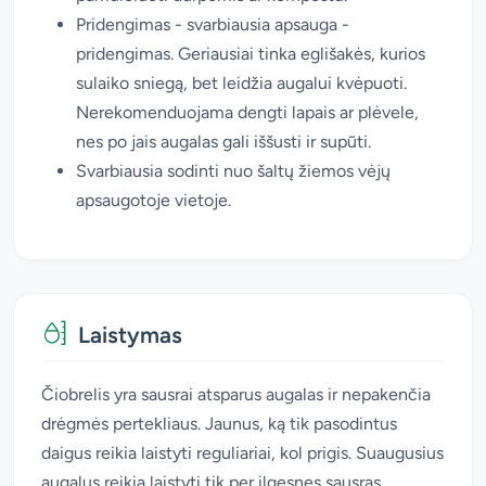
Pridengimas - svarbiausia apsauga -
pridengimas. Geriausiai tinka eglišakės, kurios
sulaiko sniegą, bet leidžia augalui kvėpuoti.
Nerekomenduojama dengti lapais ar plėvele,
nes po jais augalas gali iššusti ir supūti.
Svarbiausia sodinti nuo šaltų žiemos vėjų
apsaugotoje vietoje.
Laistymas
Čiobrelis yra sausrai atsparus augalas ir nepakenčia
drėgmės pertekliaus. Jaunus, ką tik pasodintus
daigus reikia laistyti reguliariai, kol prigis. Suaugusius
augalus reikia laistyti tik per ilgesnes sausras.