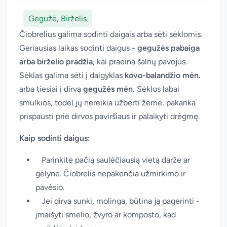
Gegužė, Birželis
Čiobrelius galima sodinti daigais arba sėti sėklomis.
Geriausias laikas sodinti daigus -
gegužės pabaiga
arba birželio pradžia
, kai praeina šalnų pavojus.
Sėklas galima sėti į daigyklas
kovo-balandžio mėn.
arba tiesiai į dirvą
gegužės mėn.
Sėklos labai
smulkios, todėl jų nereikia užberti žeme, pakanka
prispausti prie dirvos paviršiaus ir palaikyti drėgmę.
Kaip sodinti daigus:
Parinkite pačią saulėčiausią vietą darže ar
gėlyne. Čiobrelis nepakenčia užmirkimo ir
pavėsio.
Jei dirva sunki, molinga, būtina ją pagerinti -
įmaišyti smėlio, žvyro ar komposto, kad