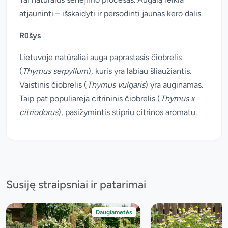
atjauninti – išskaidyti ir persodinti jaunas kero dalis.
Rūšys
Lietuvoje natūraliai auga paprastasis čiobrelis
(
Thymus serpyllum
), kuris yra labiau šliaužiantis.
Vaistinis čiobrelis (
Thymus vulgaris
) yra auginamas.
Taip pat populiarėja citrininis čiobrelis (
Thymus x
citriodorus
), pasižymintis stipriu citrinos aromatu.
Susiję straipsniai ir patarimai
Daugiametės