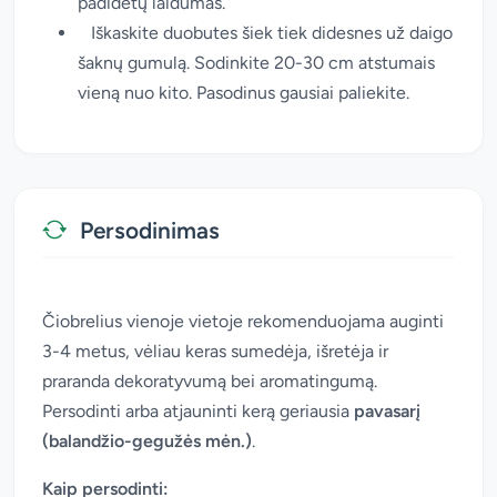
padidėtų laidumas.
Iškaskite duobutes šiek tiek didesnes už daigo
šaknų gumulą. Sodinkite 20-30 cm atstumais
vieną nuo kito. Pasodinus gausiai paliekite.
Persodinimas
Čiobrelius vienoje vietoje rekomenduojama auginti
3-4 metus, vėliau keras sumedėja, išretėja ir
praranda dekoratyvumą bei aromatingumą.
Persodinti arba atjauninti kerą geriausia
pavasarį
(balandžio-gegužės mėn.)
.
Kaip persodinti: