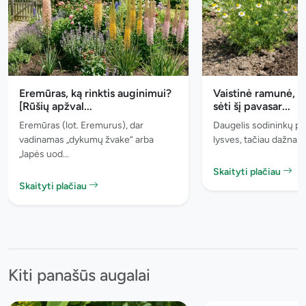
Eremūras, ką rinktis auginimui?
Vaistinė ramunė, 5
[Rūšių apžval...
sėti šį pavasar...
Eremūras (lot. Eremurus), dar
Daugelis sodininkų pl
vadinamas „dykumų žvake“ arba
lysves, tačiau dažnai p
„lapės uod...
Skaityti plačiau
Skaityti plačiau
Kiti panašūs augalai