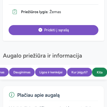
Priežiūros lygis:
Žemas
Pridėti į sąrašą
Augalo priežiūra ir informacija
Kita
mas
Dauginimas
Ligos ir kenkėjai
Kur įsigyti?
Plačiau apie augalą