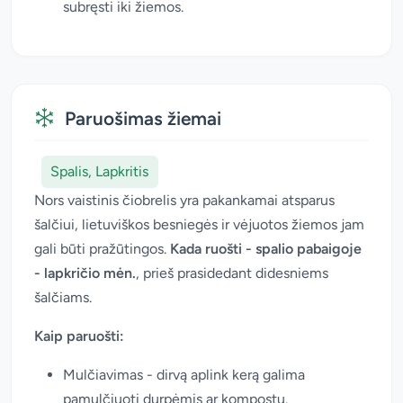
subręsti iki žiemos.
Paruošimas žiemai
Spalis, Lapkritis
Nors vaistinis čiobrelis yra pakankamai atsparus
šalčiui, lietuviškos besniegės ir vėjuotos žiemos jam
gali būti pražūtingos.
Kada ruošti - spalio pabaigoje
- lapkričio mėn.
, prieš prasidedant didesniems
šalčiams.
Kaip paruošti:
Mulčiavimas - dirvą aplink kerą galima
pamulčiuoti durpėmis ar kompostu.