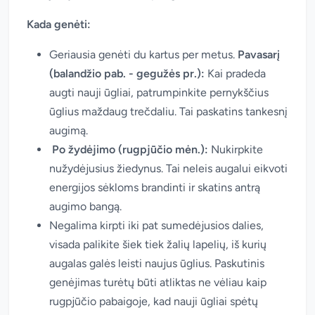
Kada genėti:
Geriausia genėti du kartus per metus.
Pavasarį
(balandžio pab. - gegužės pr.):
Kai pradeda
augti nauji ūgliai, patrumpinkite pernykščius
ūglius maždaug trečdaliu. Tai paskatins tankesnį
augimą.
Po žydėjimo (rugpjūčio mėn.):
Nukirpkite
nužydėjusius žiedynus. Tai neleis augalui eikvoti
energijos sėkloms brandinti ir skatins antrą
augimo bangą.
Negalima kirpti iki pat sumedėjusios dalies,
visada palikite šiek tiek žalių lapelių, iš kurių
augalas galės leisti naujus ūglius. Paskutinis
genėjimas turėtų būti atliktas ne vėliau kaip
rugpjūčio pabaigoje, kad nauji ūgliai spėtų