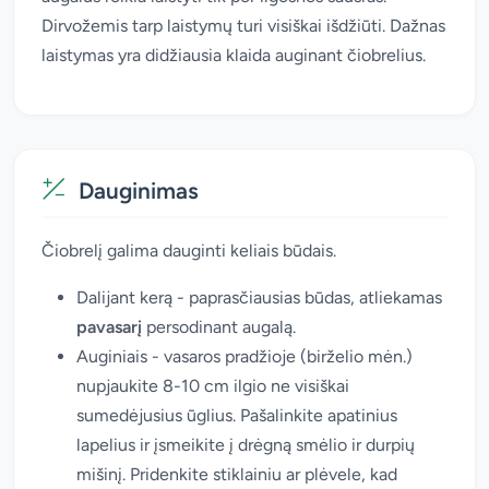
Dirvožemis tarp laistymų turi visiškai išdžiūti. Dažnas
laistymas yra didžiausia klaida auginant čiobrelius.
Dauginimas
Čiobrelį galima dauginti keliais būdais.
Dalijant kerą - paprasčiausias būdas, atliekamas
pavasarį
persodinant augalą.
Auginiais - vasaros pradžioje (birželio mėn.)
nupjaukite 8-10 cm ilgio ne visiškai
sumedėjusius ūglius. Pašalinkite apatinius
lapelius ir įsmeikite į drėgną smėlio ir durpių
mišinį. Pridenkite stiklainiu ar plėvele, kad