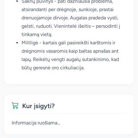
Šaknų puvinys - pati dažniausia problema,
atsirandanti per drėgnoje, sunkioje, prastai
drenuojamoje dirvoje. Augalas pradeda vysti,
gelsti, ruduoti. Vienintelė išeitis – persodinti į
tinkamą vietą.
Miltligė - kartais gali pasireikšti karštomis ir
drėgnomis vasaromis kaip baltas apnašas ant
lapų. Reikėtų vengti augalų sutankinimo, kad
būtų geresnė oro cirkuliacija.
Kur įsigyti?
Informacija ruošiama...