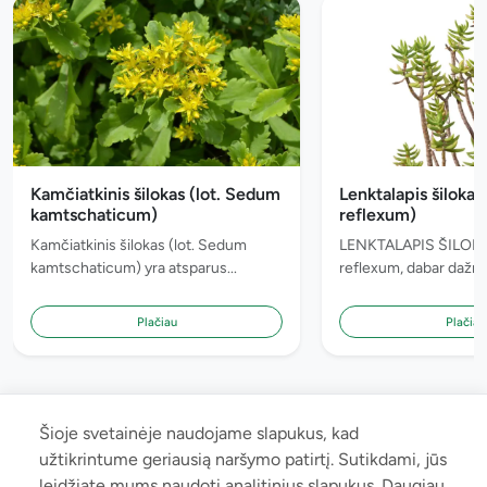
Kamčiatkinis šilokas (lot. Sedum
Lenktalapis šilokas
kamtschaticum)
reflexum)
Kamčiatkinis šilokas (lot. Sedum
LENKTALAPIS ŠILOKA
kamtschaticum) yra atsparus...
reflexum, dabar dažnai
Plačiau
Plačiau
Šioje svetainėje naudojame slapukus, kad
užtikrintume geriausią naršymo patirtį. Sutikdami, jūs
leidžiate mums naudoti analitinius slapukus. Daugiau