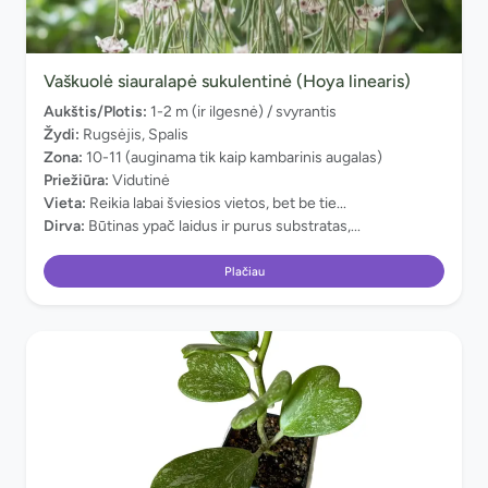
Vaškuolė siauralapė sukulentinė (Hoya linearis)
Aukštis/Plotis:
1-2 m (ir ilgesnė) / svyrantis
Žydi:
Rugsėjis, Spalis
Zona:
10-11 (auginama tik kaip kambarinis augalas)
Priežiūra:
Vidutinė
Vieta:
Reikia labai šviesios vietos, bet be tie...
Dirva:
Būtinas ypač laidus ir purus substratas,...
Plačiau