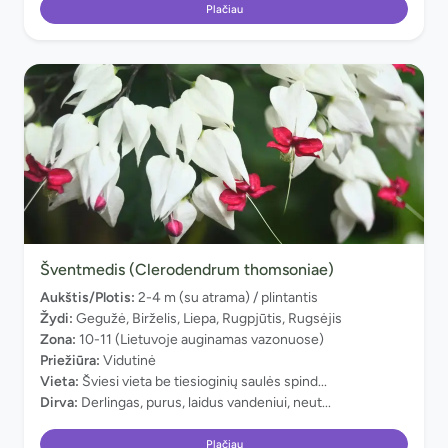
Plačiau
Šventmedis (Clerodendrum thomsoniae)
Aukštis/Plotis:
2-4 m (su atrama) / plintantis
Žydi:
Gegužė, Birželis, Liepa, Rugpjūtis, Rugsėjis
Zona:
10-11 (Lietuvoje auginamas vazonuose)
Priežiūra:
Vidutinė
Vieta:
Šviesi vieta be tiesioginių saulės spind...
Dirva:
Derlingas, purus, laidus vandeniui, neut...
Plačiau