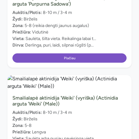
arguta 'Purpurna Sadowa')
Aukštis/Plotis:
8-10 m / 3-4 m
Žydi:
Birželis
Zona:
5-8 (reikia dengti jaunus augalus)
Priežiūra:
Vidutinė
Vieta:
Saulėta, šilta vieta. Reikalinga labai t...
Dirva:
Derlinga, puri, laidi, silpnai rūgšti (p...
Plačiau
Smailialapė aktinidija 'Weiki' (vyriška) (Actinidia
arguta 'Weiki' (Male))
Aukštis/Plotis:
8-10 m / 3-4 m
Žydi:
Birželis
Zona:
5-8
Priežiūra:
Lengva
Vieta:
Saulėta arba pusiau pavėsinga vieta.