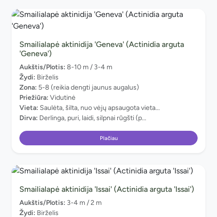
Smailialapė aktinidija 'Geneva' (Actinidia arguta
'Geneva')
Aukštis/Plotis:
8-10 m / 3-4 m
Žydi:
Birželis
Zona:
5-8 (reikia dengti jaunus augalus)
Priežiūra:
Vidutinė
Vieta:
Saulėta, šilta, nuo vėjų apsaugota vieta...
Dirva:
Derlinga, puri, laidi, silpnai rūgšti (p...
Plačiau
Smailialapė aktinidija 'Issai' (Actinidia arguta 'Issai')
Aukštis/Plotis:
3-4 m / 2 m
Žydi:
Birželis