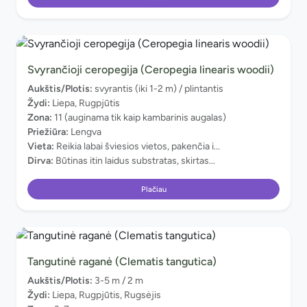
Svyrančioji ceropegija (Ceropegia linearis woodii)
Aukštis/Plotis:
svyrantis (iki 1-2 m) / plintantis
Žydi:
Liepa, Rugpjūtis
Zona:
11 (auginama tik kaip kambarinis augalas)
Priežiūra:
Lengva
Vieta:
Reikia labai šviesios vietos, pakenčia i...
Dirva:
Būtinas itin laidus substratas, skirtas...
Plačiau
Tangutinė raganė (Clematis tangutica)
Aukštis/Plotis:
3-5 m / 2 m
Žydi:
Liepa, Rugpjūtis, Rugsėjis