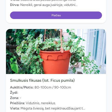
Dirva:
Nereikli, gerai auga įvairioje, vidutini...
Plačiau
Smulkusis fikusas (lot. Ficus pumila)
Aukštis/Plotis:
80-100cm / 90-100cm
Žydi:
Zona:
-
Priežiūra:
Vidutinis, nereiklus.
Vieta:
Mėgsta šviesią, bet nepiktnaudžiaujant t...