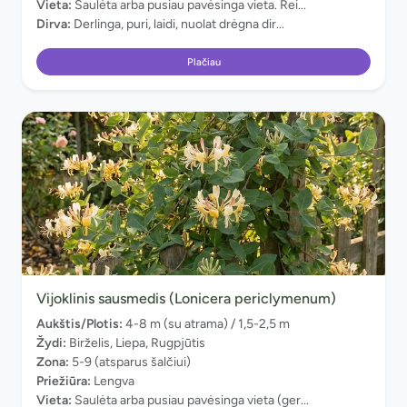
Vieta:
Saulėta arba pusiau pavėsinga vieta. Rei...
Dirva:
Derlinga, puri, laidi, nuolat drėgna dir...
Plačiau
Vijoklinis sausmedis (Lonicera periclymenum)
Aukštis/Plotis:
4-8 m (su atrama) / 1,5-2,5 m
Žydi:
Birželis, Liepa, Rugpjūtis
Zona:
5-9 (atsparus šalčiui)
Priežiūra:
Lengva
Vieta:
Saulėta arba pusiau pavėsinga vieta (ger...