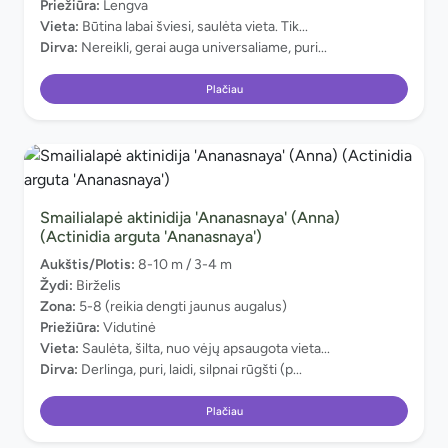
Priežiūra:
Lengva
Vieta:
Būtina labai šviesi, saulėta vieta. Tik...
Dirva:
Nereikli, gerai auga universaliame, puri...
Plačiau
Smailialapė aktinidija 'Ananasnaya' (Anna)
(Actinidia arguta 'Ananasnaya')
Aukštis/Plotis:
8-10 m / 3-4 m
Žydi:
Birželis
Zona:
5-8 (reikia dengti jaunus augalus)
Priežiūra:
Vidutinė
Vieta:
Saulėta, šilta, nuo vėjų apsaugota vieta...
Dirva:
Derlinga, puri, laidi, silpnai rūgšti (p...
Plačiau