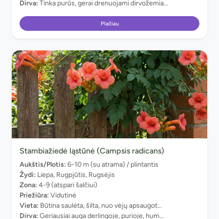
Dirva:
Tinka purūs, gerai drenuojami dirvožemia...
Plačiau
Stambiažiedė ląstūnė (Campsis radicans)
Aukštis/Plotis:
6-10 m (su atrama) / plintantis
Žydi:
Liepa, Rugpjūtis, Rugsėjis
Zona:
4-9 (atspari šalčiui)
Priežiūra:
Vidutinė
Vieta:
Būtina saulėta, šilta, nuo vėjų apsaugot...
Dirva:
Geriausiai auga derlingoje, purioje, hum...