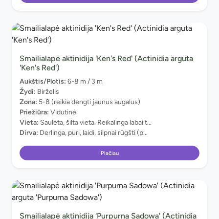
Smailialapė aktinidija 'Ken's Red' (Actinidia arguta
'Ken's Red')
Aukštis/Plotis:
6-8 m / 3 m
Žydi:
Birželis
Zona:
5-8 (reikia dengti jaunus augalus)
Priežiūra:
Vidutinė
Vieta:
Saulėta, šilta vieta. Reikalinga labai t...
Dirva:
Derlinga, puri, laidi, silpnai rūgšti (p...
Plačiau
Smailialapė aktinidija 'Purpurna Sadowa' (Actinidia