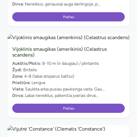
Dirva:
Nereiklus, geriausiai auga derlingoje, p...
Plačiau
Vijoklinis smaugikas (amerikinis) (Celastrus
scandens)
Aukštis/Plotis:
8-10 m (ir daugiau) / plintantis
Žydi:
Birželis
Zona:
4-8 (labai atsparus šalčiui)
Priežiūra:
Lengva
Vieta:
Saulėta arba pusiau pavėsinga vieta. Gau...
Dirva:
Labai nereiklus, pakenčia įvairias dirva...
Plačiau