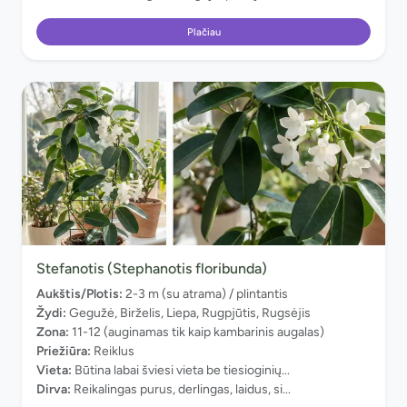
Plačiau
Stefanotis (Stephanotis floribunda)
Aukštis/Plotis:
2-3 m (su atrama) / plintantis
Žydi:
Gegužė, Birželis, Liepa, Rugpjūtis, Rugsėjis
Zona:
11-12 (auginamas tik kaip kambarinis augalas)
Priežiūra:
Reiklus
Vieta:
Būtina labai šviesi vieta be tiesioginių...
Dirva:
Reikalingas purus, derlingas, laidus, si...