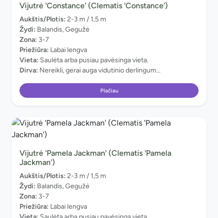
Vijutrė 'Constance' (Clematis 'Constance')
Aukštis/Plotis:
2-3 m / 1,5 m
Žydi:
Balandis, Gegužė
Zona:
3-7
Priežiūra:
Labai lengva
Vieta:
Saulėta arba pusiau pavėsinga vieta.
Dirva:
Nereikli, gerai auga vidutinio derlingum...
Plačiau
Vijutrė 'Pamela Jackman' (Clematis 'Pamela
Jackman')
Aukštis/Plotis:
2-3 m / 1,5 m
Žydi:
Balandis, Gegužė
Zona:
3-7
Priežiūra:
Labai lengva
Vieta:
Saulėta arba pusiau pavėsinga vieta.