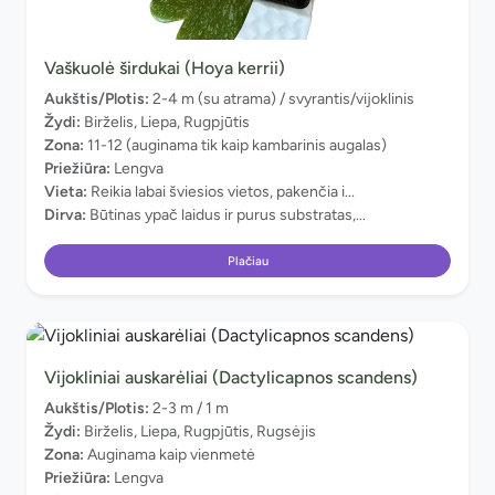
Vaškuolė širdukai (Hoya kerrii)
Aukštis/Plotis:
2-4 m (su atrama) / svyrantis/vijoklinis
Žydi:
Birželis, Liepa, Rugpjūtis
Zona:
11-12 (auginama tik kaip kambarinis augalas)
Priežiūra:
Lengva
Vieta:
Reikia labai šviesios vietos, pakenčia i...
Dirva:
Būtinas ypač laidus ir purus substratas,...
Plačiau
Vijokliniai auskarėliai (Dactylicapnos scandens)
Aukštis/Plotis:
2-3 m / 1 m
Žydi:
Birželis, Liepa, Rugpjūtis, Rugsėjis
Zona:
Auginama kaip vienmetė
Priežiūra:
Lengva