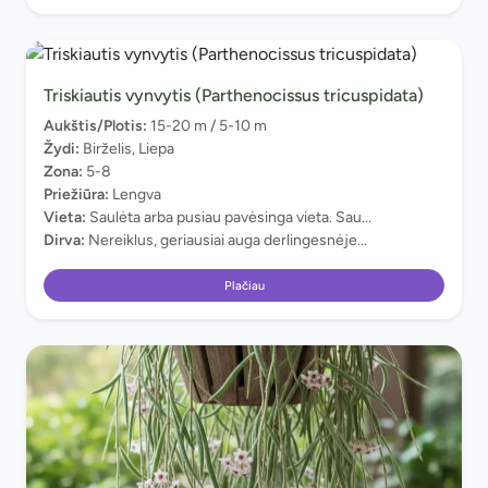
Triskiautis vynvytis (Parthenocissus tricuspidata)
Aukštis/Plotis:
15-20 m / 5-10 m
Žydi:
Birželis, Liepa
Zona:
5-8
Priežiūra:
Lengva
Vieta:
Saulėta arba pusiau pavėsinga vieta. Sau...
Dirva:
Nereiklus, geriausiai auga derlingesnėje...
Plačiau