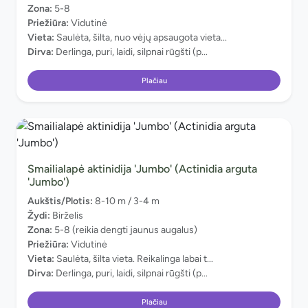
Zona:
5-8
Priežiūra:
Vidutinė
Vieta:
Saulėta, šilta, nuo vėjų apsaugota vieta...
Dirva:
Derlinga, puri, laidi, silpnai rūgšti (p...
Plačiau
Smailialapė aktinidija 'Jumbo' (Actinidia arguta
'Jumbo')
Aukštis/Plotis:
8-10 m / 3-4 m
Žydi:
Birželis
Zona:
5-8 (reikia dengti jaunus augalus)
Priežiūra:
Vidutinė
Vieta:
Saulėta, šilta vieta. Reikalinga labai t...
Dirva:
Derlinga, puri, laidi, silpnai rūgšti (p...
Plačiau