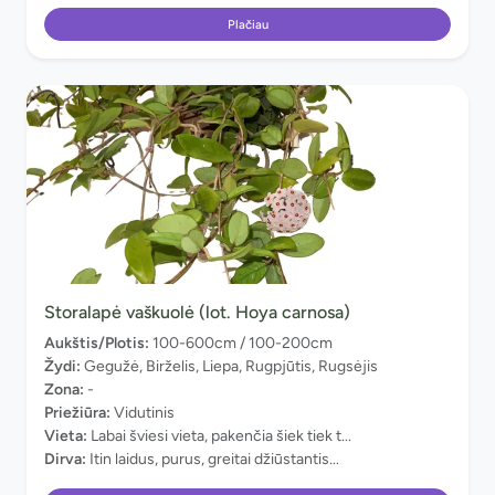
Plačiau
Storalapė vaškuolė (lot. Hoya carnosa)
Aukštis/Plotis:
100-600cm / 100-200cm
Žydi:
Gegužė, Birželis, Liepa, Rugpjūtis, Rugsėjis
Zona:
-
Priežiūra:
Vidutinis
Vieta:
Labai šviesi vieta, pakenčia šiek tiek t...
Dirva:
Itin laidus, purus, greitai džiūstantis...