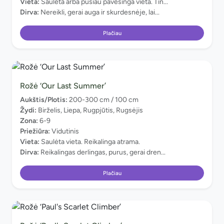
Vieta:
Saulėta arba pusiau pavėsinga vieta. Tin...
Dirva:
Nereikli, gerai auga ir skurdesnėje, lai...
Plačiau
Rožė ‘Our Last Summer’
Aukštis/Plotis:
200-300 cm / 100 cm
Žydi:
Birželis, Liepa, Rugpjūtis, Rugsėjis
Zona:
6-9
Priežiūra:
Vidutinis
Vieta:
Saulėta vieta. Reikalinga atrama.
Dirva:
Reikalingas derlingas, purus, gerai dren...
Plačiau