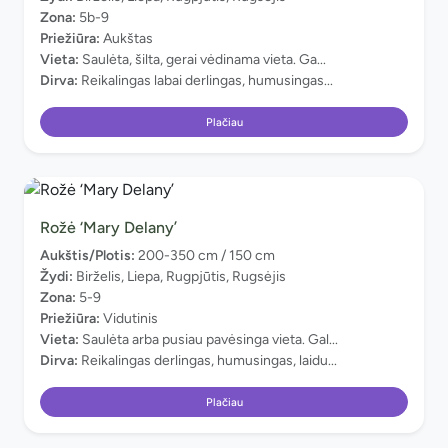
Zona:
5b-9
Priežiūra:
Aukštas
Vieta:
Saulėta, šilta, gerai vėdinama vieta. Ga...
Dirva:
Reikalingas labai derlingas, humusingas...
Plačiau
Rožė ‘Mary Delany’
Aukštis/Plotis:
200-350 cm / 150 cm
Žydi:
Birželis, Liepa, Rugpjūtis, Rugsėjis
Zona:
5-9
Priežiūra:
Vidutinis
Vieta:
Saulėta arba pusiau pavėsinga vieta. Gal...
Dirva:
Reikalingas derlingas, humusingas, laidu...
Plačiau