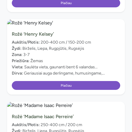
Plačiau
Rožė ‘Henry Kelsey’
Aukštis/Plotis:
200-400 cm / 150-200 cm
Žydi:
Birželis, Liepa, Rugpjūtis, Rugsėjis
Zona:
3-7
Priežiūra:
Žemas
Vieta:
Saulėta vieta, gaunanti bent 6 valandas...
Dirva:
Geriausiai auga derlingame, humusingame,...
Plačiau
Rožė ‘Madame Isaac Perreire’
Aukštis/Plotis:
250-400 cm / 200 cm
Žydi:
Birželis, Liepa, Rugpjūtis, Rugsėjis