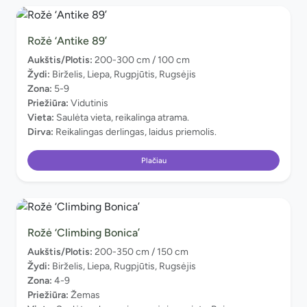
Rožė ‘Antike 89’
Aukštis/Plotis:
200-300 cm / 100 cm
Žydi:
Birželis, Liepa, Rugpjūtis, Rugsėjis
Zona:
5-9
Priežiūra:
Vidutinis
Vieta:
Saulėta vieta, reikalinga atrama.
Dirva:
Reikalingas derlingas, laidus priemolis.
Plačiau
Rožė ‘Climbing Bonica’
Aukštis/Plotis:
200-350 cm / 150 cm
Žydi:
Birželis, Liepa, Rugpjūtis, Rugsėjis
Zona:
4-9
Priežiūra:
Žemas