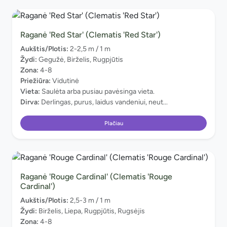
Raganė 'Red Star' (Clematis 'Red Star')
Aukštis/Plotis:
2-2,5 m / 1 m
Žydi:
Gegužė, Birželis, Rugpjūtis
Zona:
4-8
Priežiūra:
Vidutinė
Vieta:
Saulėta arba pusiau pavėsinga vieta.
Dirva:
Derlingas, purus, laidus vandeniui, neut...
Plačiau
Raganė 'Rouge Cardinal' (Clematis 'Rouge
Cardinal')
Aukštis/Plotis:
2,5-3 m / 1 m
Žydi:
Birželis, Liepa, Rugpjūtis, Rugsėjis
Zona:
4-8