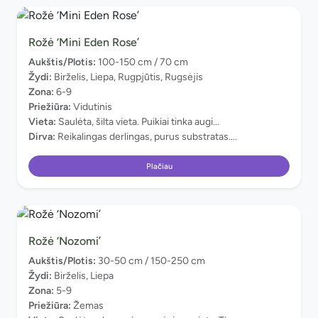
Rožė ‘Mini Eden Rose’
Aukštis/Plotis:
100-150 cm / 70 cm
Žydi:
Birželis, Liepa, Rugpjūtis, Rugsėjis
Zona:
6-9
Priežiūra:
Vidutinis
Vieta:
Saulėta, šilta vieta. Puikiai tinka augi...
Dirva:
Reikalingas derlingas, purus substratas....
Plačiau
Rožė ‘Nozomi’
Aukštis/Plotis:
30-50 cm / 150-250 cm
Žydi:
Birželis, Liepa
Zona:
5-9
Priežiūra:
Žemas