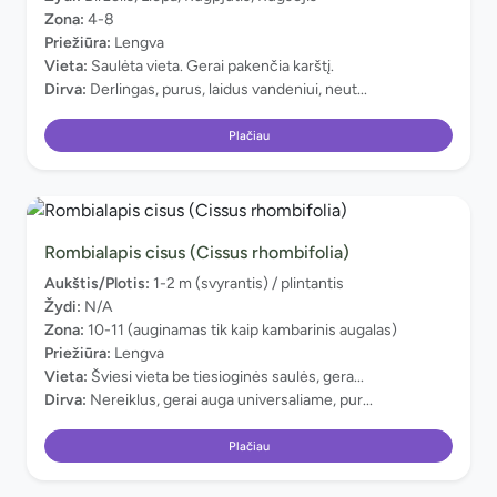
Zona:
4-8
Priežiūra:
Lengva
Vieta:
Saulėta vieta. Gerai pakenčia karštį.
Dirva:
Derlingas, purus, laidus vandeniui, neut...
Plačiau
Rombialapis cisus (Cissus rhombifolia)
Aukštis/Plotis:
1-2 m (svyrantis) / plintantis
Žydi:
N/A
Zona:
10-11 (auginamas tik kaip kambarinis augalas)
Priežiūra:
Lengva
Vieta:
Šviesi vieta be tiesioginės saulės, gera...
Dirva:
Nereiklus, gerai auga universaliame, pur...
Plačiau