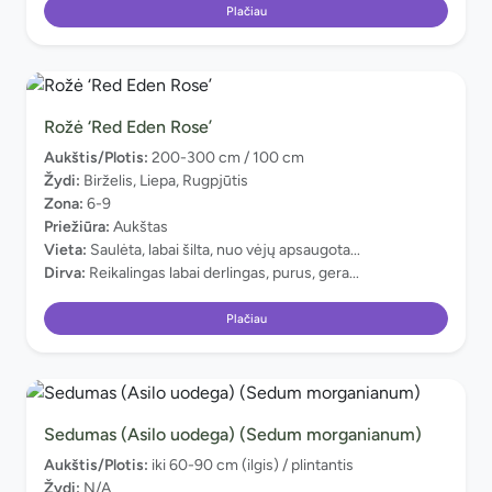
Plačiau
Rožė ‘Red Eden Rose’
Aukštis/Plotis:
200-300 cm / 100 cm
Žydi:
Birželis, Liepa, Rugpjūtis
Zona:
6-9
Priežiūra:
Aukštas
Vieta:
Saulėta, labai šilta, nuo vėjų apsaugota...
Dirva:
Reikalingas labai derlingas, purus, gera...
Plačiau
Sedumas (Asilo uodega) (Sedum morganianum)
Aukštis/Plotis:
iki 60-90 cm (ilgis) / plintantis
Žydi:
N/A