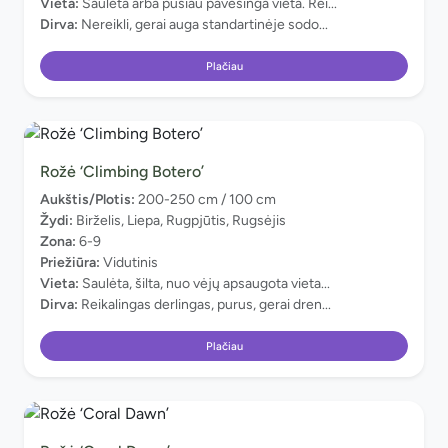
Vieta:
Saulėta arba pusiau pavėsinga vieta. Rei...
Dirva:
Nereikli, gerai auga standartinėje sodo...
Plačiau
Rožė ‘Climbing Botero’
Aukštis/Plotis:
200-250 cm / 100 cm
Žydi:
Birželis, Liepa, Rugpjūtis, Rugsėjis
Zona:
6-9
Priežiūra:
Vidutinis
Vieta:
Saulėta, šilta, nuo vėjų apsaugota vieta...
Dirva:
Reikalingas derlingas, purus, gerai dren...
Plačiau