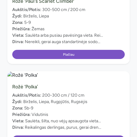
Rožė ‘Paul's Scarlet Climber’
Aukštis/Plotis:
300-500 cm / 200 cm
Žydi:
Birželis, Liepa
Zona:
5-9
Priežiūra:
Žemas
Vieta:
Saulėta arba pusiau pavėsinga vieta. Rei...
Dirva:
Nereikli, gerai auga standartinėje sodo...
Plačiau
Rožė ‘Polka’
Aukštis/Plotis:
200-300 cm / 120 cm
Žydi:
Birželis, Liepa, Rugpjūtis, Rugsėjis
Zona:
5b-9
Priežiūra:
Vidutinis
Vieta:
Saulėta, šilta, nuo vėjų apsaugota vieta...
Dirva:
Reikalingas derlingas, purus, gerai dren...