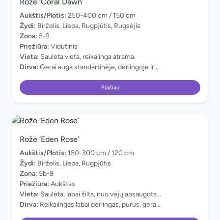
Rožė ‘Coral Dawn’
Aukštis/Plotis:
250-400 cm / 150 cm
Žydi:
Birželis, Liepa, Rugpjūtis, Rugsėjis
Zona:
5-9
Priežiūra:
Vidutinis
Vieta:
Saulėta vieta, reikalinga atrama.
Dirva:
Gerai auga standartinėje, derlingoje ir...
Plačiau
Rožė ‘Eden Rose’
Aukštis/Plotis:
150-300 cm / 120 cm
Žydi:
Birželis, Liepa, Rugpjūtis
Zona:
5b-9
Priežiūra:
Aukštas
Vieta:
Saulėta, labai šilta, nuo vėjų apsaugota...
Dirva:
Reikalingas labai derlingas, purus, gera...