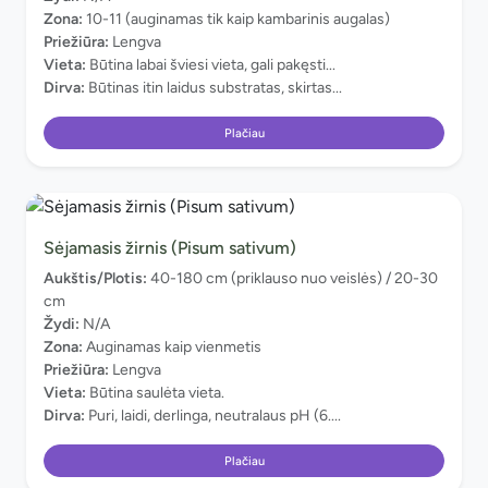
Zona:
10-11 (auginamas tik kaip kambarinis augalas)
Priežiūra:
Lengva
Vieta:
Būtina labai šviesi vieta, gali pakęsti...
Dirva:
Būtinas itin laidus substratas, skirtas...
Plačiau
Sėjamasis žirnis (Pisum sativum)
Aukštis/Plotis:
40-180 cm (priklauso nuo veislės) / 20-30
cm
Žydi:
N/A
Zona:
Auginamas kaip vienmetis
Priežiūra:
Lengva
Vieta:
Būtina saulėta vieta.
Dirva:
Puri, laidi, derlinga, neutralaus pH (6....
Plačiau