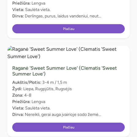
Priežiūra:
Lengva
Vieta:
Saulėta vieta.
Dirva:
Derlingas, purus, laidus vandeniui, neut...
Plačiau
Raganė 'Sweet Summer Love' (Clematis 'Sweet
Summer Love')
Aukštis/Plotis:
3-4 m / 1,5 m
Žydi:
Liepa, Rugpjūtis, Rugsėjis
Zona:
4-8
Priežiūra:
Lengva
Vieta:
Saulėta vieta.
Dirva:
Nereikli, gerai auga įvairioje sodo žemė...
Plačiau