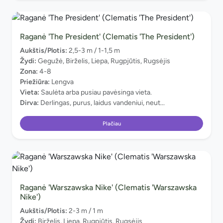
Raganė 'The President' (Clematis 'The President')
Aukštis/Plotis:
2,5-3 m / 1-1,5 m
Žydi:
Gegužė, Birželis, Liepa, Rugpjūtis, Rugsėjis
Zona:
4-8
Priežiūra:
Lengva
Vieta:
Saulėta arba pusiau pavėsinga vieta.
Dirva:
Derlingas, purus, laidus vandeniui, neut...
Plačiau
Raganė 'Warszawska Nike' (Clematis 'Warszawska
Nike')
Aukštis/Plotis:
2-3 m / 1 m
Žydi:
Birželis, Liepa, Rugpjūtis, Rugsėjis