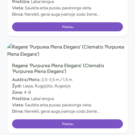
Priežiūra:
Labai lengva
Vieta:
Saulėta arba pusiau pavėsinga vieta.
Dirva:
Nereikli, gerai auga įvairioje sodo žemė...
Plačiau
Raganė 'Purpurea Plena Elegans' (Clematis
'Purpurea Plena Elegans')
Aukštis/Plotis:
2,5-3,5 m / 1,5 m
Žydi:
Liepa, Rugpjūtis, Rugsėjis
Zona:
4-8
Priežiūra:
Labai lengva
Vieta:
Saulėta arba pusiau pavėsinga vieta.
Dirva:
Nereikli, gerai auga įvairioje sodo žemė...
Plačiau