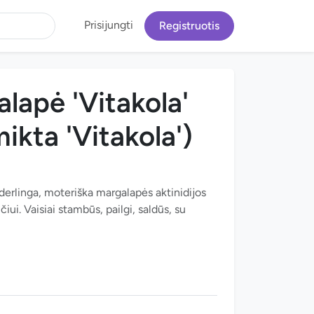
Prisijungti
Registruotis
alapė 'Vitakola'
ikta 'Vitakola')
i derlinga, moteriška margalapės aktinidijos
iui. Vaisiai stambūs, pailgi, saldūs, su