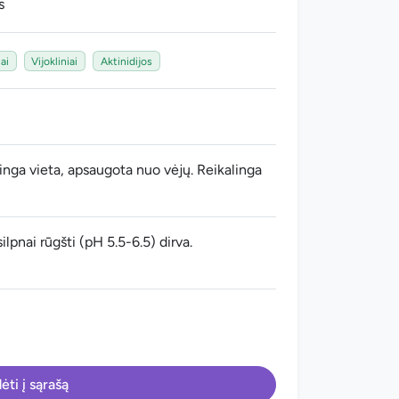
s
ai
Vijokliniai
Aktinidijos
nga vieta, apsaugota nuo vėjų. Reikalinga
 silpnai rūgšti (pH 5.5-6.5) dirva.
ėti į sąrašą