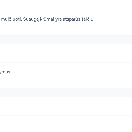
mulčiuoti. Suaugę krūmai yra atsparūs šalčiui.
tymas.