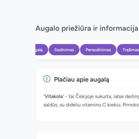
Augalo priežiūra ir informacija
Apie augalą
Sodinimas
Persodinimas
Tręšimas
Plačiau apie augalą
'Vitakola'
- tai Čekijoje sukurta, labai derli
saldūs, su dideliu vitamino C kiekiu. Prinok