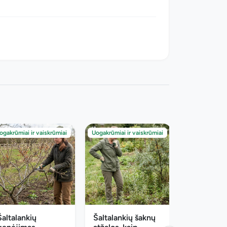
ogakrūmiai ir vaiskrūmiai
Uogakrūmiai ir vaiskrūmiai
Šaltalankių
Šaltalankių šaknų
Gausiažied