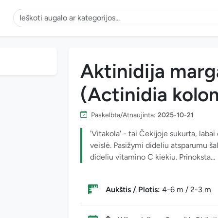
Aktinidija marg
(Actinidia kolom
Paskelbta/Atnaujinta:
2025-10-21
'Vitakola' - tai Čekijoje sukurta, laba
veislė. Pasižymi dideliu atsparumu šalč
dideliu vitamino C kiekiu. Prinoksta...
Aukštis / Plotis:
4-6 m / 2-3 m