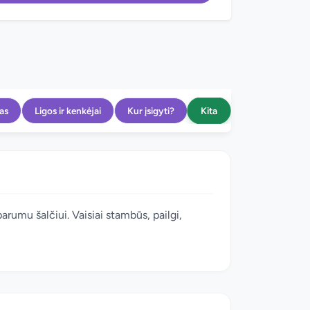
Kita
as
Ligos ir kenkėjai
Kur įsigyti?
arumu šalčiui. Vaisiai stambūs, pailgi,