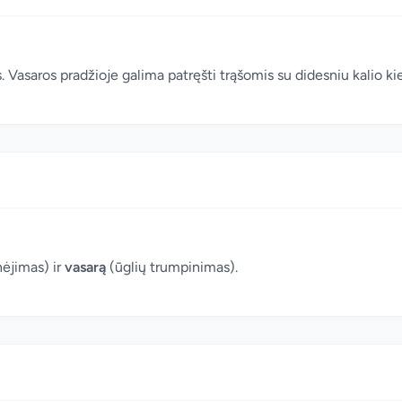
Vasaros pradžioje galima patręšti trąšomis su didesniu kalio kie
ėjimas) ir
vasarą
(ūglių trumpinimas).