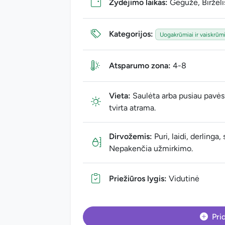
Žydėjimo laikas:
Gegužė, Birželi
Kategorijos:
Uogakrūmiai ir vaiskrūmi
Atsparumo zona:
4-8
Vieta:
Saulėta arba pusiau pavėsi
tvirta atrama.
Dirvožemis:
Puri, laidi, derlinga,
Nepakenčia užmirkimo.
Priežiūros lygis:
Vidutinė
Prid