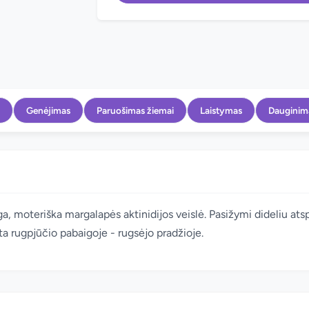
Genėjimas
Paruošimas žiemai
Laistymas
Dauginim
nga, moteriška margalapės aktinidijos veislė. Pasižymi dideliu atsp
sta rugpjūčio pabaigoje - rugsėjo pradžioje.