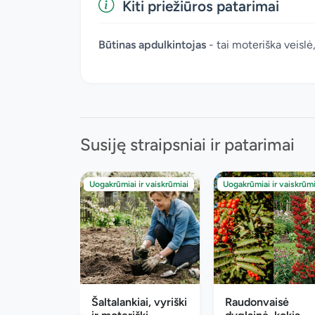
Kiti priežiūros patarimai
Būtinas apdulkintojas
- tai moteriška veislė,
Susiję straipsniai ir patarimai
Uogakrūmiai ir vaiskrūmiai
Uogakrūmiai ir vaiskrūmi
Šaltalankiai, vyriški
Raudonvaisė