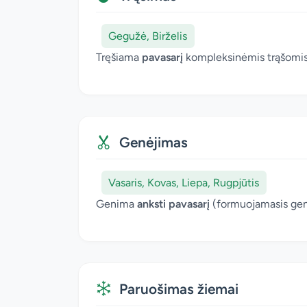
Gegužė, Birželis
Tręšiama
pavasarį
kompleksinėmis trąšomis. 
Genėjimas
Vasaris, Kovas, Liepa, Rugpjūtis
Genima
anksti pavasarį
(formuojamasis gen
Paruošimas žiemai