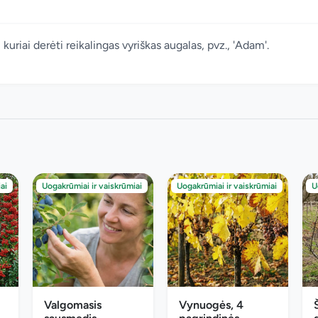
 kuriai derėti reikalingas vyriškas augalas, pvz., 'Adam'.
ai
Uogakrūmiai ir vaiskrūmiai
Uogakrūmiai ir vaiskrūmiai
U
Valgomasis
Vynuogės, 4