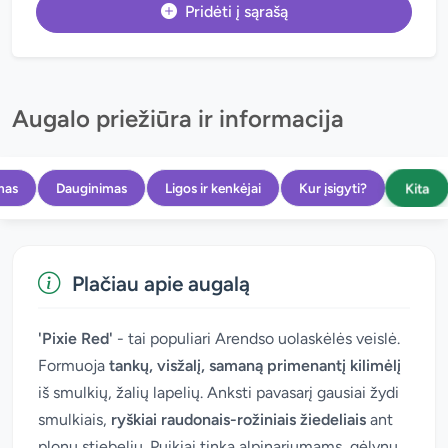
Pridėti į sąrašą
Augalo priežiūra ir informacija
Kita
mas
Dauginimas
Ligos ir kenkėjai
Kur įsigyti?
Plačiau apie augalą
'Pixie Red'
- tai populiari Arendso uolaskėlės veislė.
Formuoja
tankų, visžalį, samaną primenantį kilimėlį
iš smulkių, žalių lapelių. Anksti pavasarį gausiai žydi
smulkiais,
ryškiai raudonais-rožiniais žiedeliais
ant
plonų stiebelių. Puikiai tinka alpinariumams, gėlynų