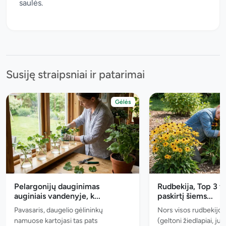
saulės.
Susiję straipsniai ir patarimai
Gėlės
Pelargonijų dauginimas
Rudbekija, Top 3 v
auginiais vandenyje, k...
paskirtį šiems...
Pavasaris, daugelio gėlininkų
Nors visos rudbekijos
namuose kartojasi tas pats
(geltoni žiedlapiai, juo