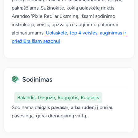
pakraščiams. Sužinokite, kokią uolaskėlę rinktis:
Arendso 'Pixie Red' ar ūksminę. Išsami sodinimo
instrukcija, veislių apžvalga ir auginimo patarimai
alpinariumams:
Uolaskėlė, top 4 veislės, auginimas ir
priežiūra šiam sezonui
Sodinimas
Balandis, Gegužė, Rugpjūtis, Rugsėjis
Sodinama daigais
pavasarį arba rudenį
į pusiau
pavėsingą, gerai drenuojamą vietą.