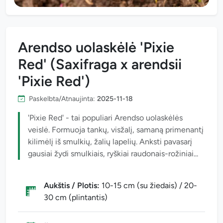
Arendso uolaskėlė 'Pixie
Red' (Saxifraga x arendsii
'Pixie Red')
Paskelbta/Atnaujinta:
2025-11-18
'Pixie Red' - tai populiari Arendso uolaskėlės
veislė. Formuoja tankų, visžalį, samaną primenantį
kilimėlį iš smulkių, žalių lapelių. Anksti pavasarį
gausiai žydi smulkiais, ryškiai raudonais-rožiniai...
Aukštis / Plotis:
10-15 cm (su žiedais) / 20-
30 cm (plintantis)