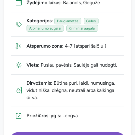
Žydėjimo laikas:
Balandis, Gegužė
Kategorijos:
Daugiametės
Gėlės
Alpinariumo augalai
Kiliminiai augalai
Atsparumo zona:
4-7 (atspari šalčiui)
Vieta:
Pusiau pavėsis. Saulėje gali nudegti.
Dirvožemis:
Būtina puri, laidi, humusinga,
vidutiniškai drėgna, neutrali arba kalkinga
dirva.
Priežiūros lygis:
Lengva