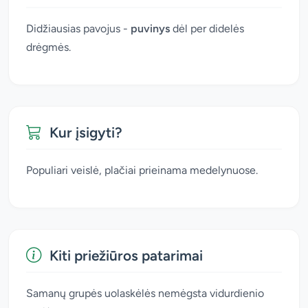
Didžiausias pavojus -
puvinys
dėl per didelės
drėgmės.
Kur įsigyti?
Populiari veislė, plačiai prieinama medelynuose.
Kiti priežiūros patarimai
Samanų grupės uolaskėlės nemėgsta vidurdienio