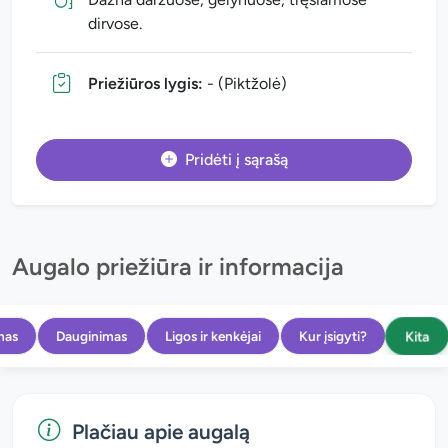
dirvose.
Priežiūros lygis:
- (Piktžolė)
Pridėti į sąrašą
Augalo priežiūra ir informacija
Kita
mas
Dauginimas
Ligos ir kenkėjai
Kur įsigyti?
Plačiau apie augalą