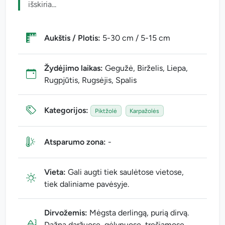
išskiria...
Aukštis / Plotis:
5-30 cm / 5-15 cm
Žydėjimo laikas:
Gegužė, Birželis, Liepa,
Rugpjūtis, Rugsėjis, Spalis
Kategorijos:
Piktžolė
Karpažolės
Atsparumo zona:
-
Vieta:
Gali augti tiek saulėtose vietose,
tiek daliniame pavėsyje.
Dirvožemis:
Mėgsta derlingą, purią dirvą.
Dažna daržuose, gėlynuose, tręšiamose