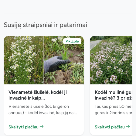
Susiję straipsniai ir patarimai
Piktžolė
Vienametė šiušelė, kodėl ji
Kodėl muilinė gubo
invazinė ir kaip...
invazinė? 3 priežast
Vienametė šiušelė (lot. Erigeron
Tai, kas prieš 50 metų
annuus) - kodėl invazinė, kaip ją nai...
geras inžinerinis spre
Skaityti plačiau
Skaityti plačiau