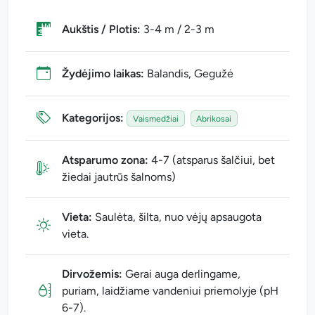
Aukštis / Plotis:
3-4 m / 2-3 m
Žydėjimo laikas:
Balandis, Gegužė
Kategorijos:
Vaismedžiai
Abrikosai
Atsparumo zona:
4-7 (atsparus šalčiui, bet
žiedai jautrūs šalnoms)
Vieta:
Saulėta, šilta, nuo vėjų apsaugota
vieta.
Dirvožemis:
Gerai auga derlingame,
puriam, laidžiame vandeniui priemolyje (pH
6-7).