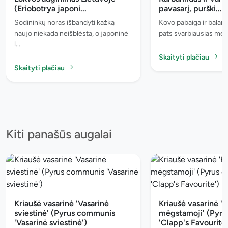
(Eriobotrya japoni...
pavasarį, purški...
Sodininkų noras išbandyti kažką
Kovo pabaiga ir baland
naujo niekada neišblėsta, o japoninė
pats svarbiausias meta
l...
Skaityti plačiau
Skaityti plačiau
Kiti panašūs augalai
Kriaušė vasarinė 'Vasarinė
Kriaušė vasarinė 'K
sviestinė' (Pyrus communis
mėgstamoji' (Pyr
'Vasarinė sviestinė')
'Clapp's Favourite'