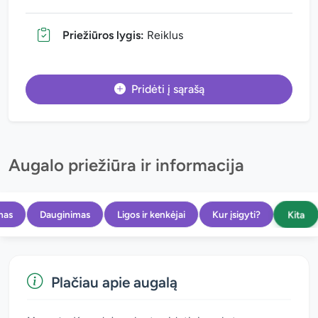
Priežiūros lygis:
Reiklus
Pridėti į sąrašą
Augalo priežiūra ir informacija
Kita
mas
Dauginimas
Ligos ir kenkėjai
Kur įsigyti?
Plačiau apie augalą