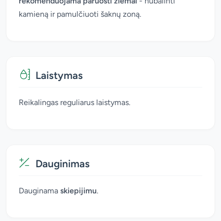
rekomenduojama paruošti žiemai
- nubalinti
kamieną ir pamulčiuoti šaknų zoną.
Laistymas
Reikalingas reguliarus laistymas.
Dauginimas
Dauginama
skiepijimu
.