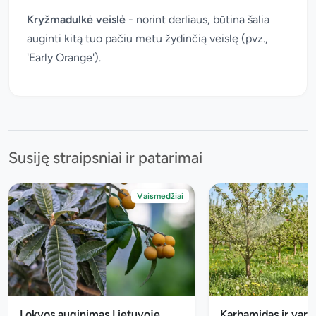
Kryžmadulkė veislė
- norint derliaus, būtina šalia
auginti kitą tuo pačiu metu žydinčią veislę (pvz.,
'Early Orange').
Susiję straipsniai ir patarimai
Vaismedžiai
Lokvos auginimas Lietuvoje
Karbamidas ir vario