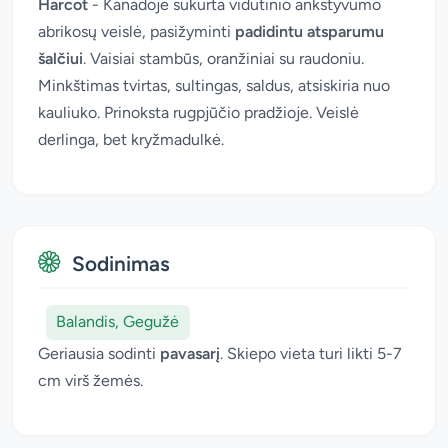
Harcot
- Kanadoje sukurta vidutinio ankstyvumo
abrikosų veislė, pasižyminti
padidintu atsparumu
šalčiui
. Vaisiai stambūs, oranžiniai su raudoniu.
Minkštimas tvirtas, sultingas, saldus, atsiskiria nuo
kauliuko. Prinoksta rugpjūčio pradžioje. Veislė
derlinga, bet kryžmadulkė.
Sodinimas
Balandis, Gegužė
Geriausia sodinti
pavasarį
. Skiepo vieta turi likti 5-7
cm virš žemės.