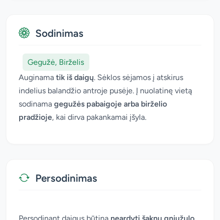
Sodinimas
Gegužė, Birželis
Auginama
tik iš daigų
. Sėklos sėjamos į atskirus
indelius balandžio antroje pusėje. Į nuolatinę vietą
sodinama
gegužės pabaigoje arba birželio
pradžioje
, kai dirva pakankamai įšyla.
Persodinimas
Persodinant daigus būtina
neardyti šaknų gniužulo
,