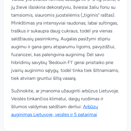
jų žievė išsiskiria dekoratyviu, šviesiai žaliu fonu su
tamsiomis, siauromis juostelėmis („tigrinis“ raštas).
Minkštimas yra intensyviai raudonas, labai sultingas,
traškus ir sukaupia daug cukraus, todėl yra vienas
saldžiausių pasirinkimų. Augalas pasižymi stipriu
augimu ir gana geru atsparumu ligoms, pavyzdžiui,
fuzariozei, kas palengvina auginimą. Dėl savo
hibridinių savybių 'Bedouin F1' gerai prisitaiko prie
įvairių auginimo sąlygų, todėl tinka tiek šiltnamiams,
tiek atviram gruntui šiltą vasarą.
Sužinokite, ar įmanoma užauginti arbūzus Lietuvoje.
Veislės tinkančios klimatui, daigų ruošimas ir
šilumos valdymas saldžiam derliui:
Arbūzų
auginimas Lietuvoje, veislės ir 5 patarimai