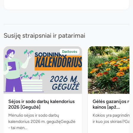
Susiję straipsniai ir patarimai
Daržovės
Sėjos ir sodo darbų kalendorius
Gėlės gazanijos rūš
2026 [Gegužė]
kainos [apž...
Mėnulio sėjos ir sodo darbų
Kokios yra pagrindinė
kalendorius 2026 m. gegužęGegužė
ir kuo jos skiriasi?Gaza
- tai mėn...