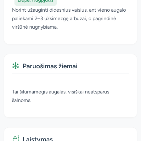
Norint užauginti didesnius vaisius, ant vieno augalo
paliekami 2–3 užsimezgę arbūzai, o pagrindinė
viršūnė nugnybiama.
Paruošimas žiemai
Tai šilumamėgis augalas, visiškai neatsparus
šalnoms.
Laistymas