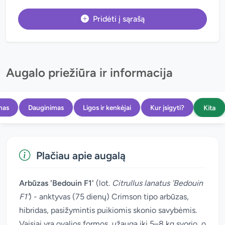
Pridėti į sąrašą
Augalo priežiūra ir informacija
Kita
mas
Dauginimas
Ligos ir kenkėjai
Kur įsigyti?
Plačiau apie augalą
Arbūzas 'Bedouin F1'
(lot.
Citrullus lanatus 'Bedouin
F1'
) - anktyvas (75 dienų) Crimson tipo arbūzas,
hibridas, pasižymintis puikiomis skonio savybėmis.
Vaisiai yra ovalios formos, užauga iki 5–8 kg svorio, o