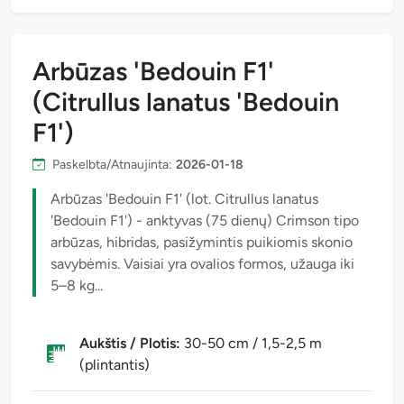
Arbūzas 'Bedouin F1'
(Citrullus lanatus 'Bedouin
F1')
Paskelbta/Atnaujinta:
2026-01-18
Arbūzas 'Bedouin F1' (lot. Citrullus lanatus
'Bedouin F1') - anktyvas (75 dienų) Crimson tipo
arbūzas, hibridas, pasižymintis puikiomis skonio
savybėmis. Vaisiai yra ovalios formos, užauga iki
5–8 kg...
Aukštis / Plotis:
30-50 cm / 1,5-2,5 m
(plintantis)