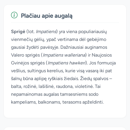
Plačiau apie augalą
Sprigė
(lot.
Impatiens
) yra viena populiariausių
vienmečių gėlių, ypač vertinama dėl gebėjimo
gausiai žydėti pavėsyje. Dažniausiai auginamos
Valero sprigės (
Impatiens walleriana
) ir Naujosios
Gvinėjos sprigės (
Impatiens hawkeri
). Jos formuoja
vešlius, sultingus kerelius, kurie visą vasarą iki pat
šalnų būna aplipę ryškiais žiedais. Žiedų spalvos –
balta, rožinė, lašišinė, raudona, violetinė. Tai
nepamainomas augalas tamsesniems sodo
kampeliams, balkonams, terasoms apželdinti.