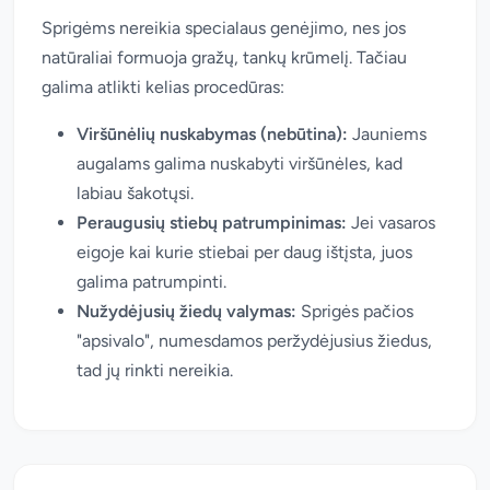
Sprigėms nereikia specialaus genėjimo, nes jos
natūraliai formuoja gražų, tankų krūmelį. Tačiau
galima atlikti kelias procedūras:
Viršūnėlių nuskabymas (nebūtina):
Jauniems
augalams galima nuskabyti viršūnėles, kad
labiau šakotųsi.
Peraugusių stiebų patrumpinimas:
Jei vasaros
eigoje kai kurie stiebai per daug ištįsta, juos
galima patrumpinti.
Nužydėjusių žiedų valymas:
Sprigės pačios
"apsivalo", numesdamos peržydėjusius žiedus,
tad jų rinkti nereikia.