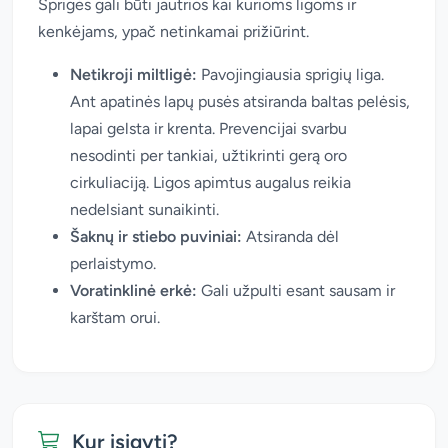
Sprigės gali būti jautrios kai kurioms ligoms ir
kenkėjams, ypač netinkamai prižiūrint.
Netikroji miltligė:
Pavojingiausia sprigių liga.
Ant apatinės lapų pusės atsiranda baltas pelėsis,
lapai gelsta ir krenta. Prevencijai svarbu
nesodinti per tankiai, užtikrinti gerą oro
cirkuliaciją. Ligos apimtus augalus reikia
nedelsiant sunaikinti.
Šaknų ir stiebo puviniai:
Atsiranda dėl
perlaistymo.
Voratinklinė erkė:
Gali užpulti esant sausam ir
karštam orui.
Kur įsigyti?