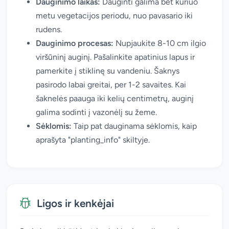
Dauginimo laikas:
Dauginti galima bet kuriuo
metu vegetacijos periodu, nuo pavasario iki
rudens.
Dauginimo procesas:
Nupjaukite 8-10 cm ilgio
viršūninį auginį. Pašalinkite apatinius lapus ir
pamerkite į stiklinę su vandeniu. Šaknys
pasirodo labai greitai, per 1-2 savaites. Kai
šaknelės paauga iki kelių centimetrų, auginį
galima sodinti į vazonėlį su žeme.
Sėklomis:
Taip pat dauginama sėklomis, kaip
aprašyta "planting_info" skiltyje.
Ligos ir kenkėjai