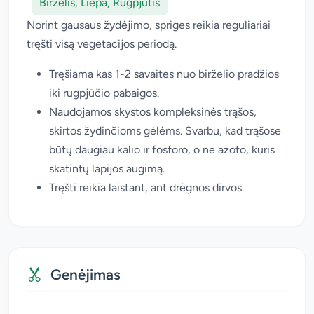
Birželis, Liepa, Rugpjūtis
Norint gausaus žydėjimo, spriges reikia reguliariai
tręšti visą vegetacijos periodą.
Tręšiama kas 1-2 savaites nuo birželio pradžios
iki rugpjūčio pabaigos.
Naudojamos skystos kompleksinės trąšos,
skirtos žydinčioms gėlėms. Svarbu, kad trąšose
būtų daugiau kalio ir fosforo, o ne azoto, kuris
skatintų lapijos augimą.
Tręšti reikia laistant, ant drėgnos dirvos.
Genėjimas