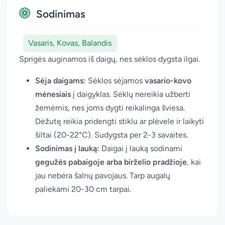
Sodinimas
Vasaris, Kovas, Balandis
Sprigės auginamos iš daigų, nes sėklos dygsta ilgai.
Sėja daigams:
Sėklos sėjamos
vasario-kovo
mėnesiais
į daigyklas. Sėklų nereikia užberti
žemėmis, nes joms dygti reikalinga šviesa.
Dėžutę reikia pridengti stiklu ar plėvele ir laikyti
šiltai (20-22°C). Sudygsta per 2-3 savaites.
Sodinimas į lauką:
Daigai į lauką sodinami
gegužės pabaigoje arba birželio pradžioje
, kai
jau nebėra šalnų pavojaus. Tarp augalų
paliekami 20-30 cm tarpai.