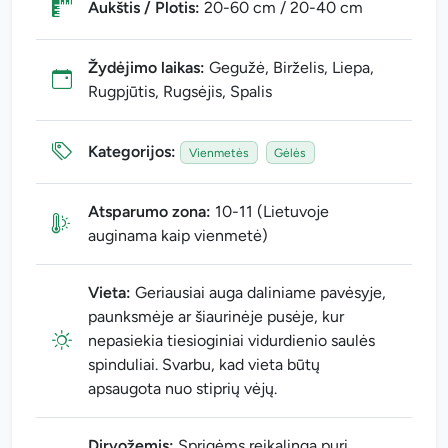
Aukštis / Plotis:
20-60 cm / 20-40 cm
Žydėjimo laikas:
Gegužė, Birželis, Liepa,
Rugpjūtis, Rugsėjis, Spalis
Kategorijos:
Vienmetės
Gėlės
Atsparumo zona:
10-11 (Lietuvoje
auginama kaip vienmetė)
Vieta:
Geriausiai auga daliniame pavėsyje,
paunksmėje ar šiaurinėje pusėje, kur
nepasiekia tiesioginiai vidurdienio saulės
spinduliai. Svarbu, kad vieta būtų
apsaugota nuo stiprių vėjų.
Dirvožemis:
Sprigėms reikalinga puri,