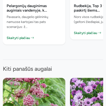
Pelargonijų dauginimas
Rudbekija, Top 3 v
auginiais vandenyje, k...
paskirtį šiems...
Pavasaris, daugelio gėlininkų
Nors visos rudbekijos
namuose kartojasi tas pats
(geltoni žiedlapiai, juo
scenarijus: ž...
Skaityti plačiau
Skaityti plačiau
Kiti panašūs augalai