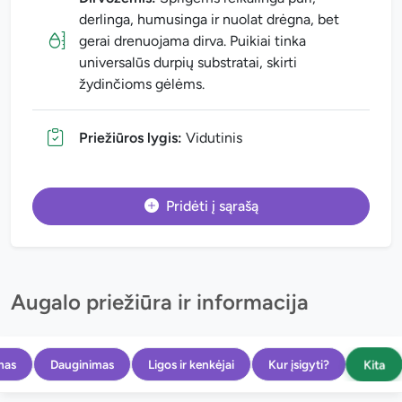
derlinga, humusinga ir nuolat drėgna, bet
gerai drenuojama dirva. Puikiai tinka
universalūs durpių substratai, skirti
žydinčioms gėlėms.
Priežiūros lygis:
Vidutinis
Pridėti į sąrašą
Augalo priežiūra ir informacija
Kita
mas
Dauginimas
Ligos ir kenkėjai
Kur įsigyti?