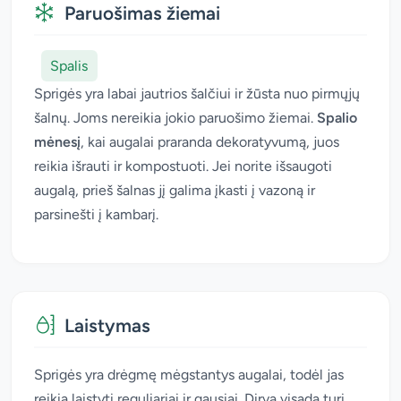
Paruošimas žiemai
Spalis
Sprigės yra labai jautrios šalčiui ir žūsta nuo pirmųjų
šalnų. Joms nereikia jokio paruošimo žiemai.
Spalio
mėnesį
, kai augalai praranda dekoratyvumą, juos
reikia išrauti ir kompostuoti. Jei norite išsaugoti
augalą, prieš šalnas jį galima įkasti į vazoną ir
parsinešti į kambarį.
Laistymas
Sprigės yra drėgmę mėgstantys augalai, todėl jas
reikia laistyti reguliariai ir gausiai. Dirva visada turi