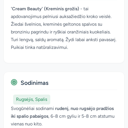
'Cream Beauty' (Kreminis grožis)
- tai
apdovanojimus pelniusi auksažiedžio kroko veislė.
Žiedai švelnios, kreminės geltonos spalvos su
bronziniu pagrindu ir ryškiai oranžiniais kuokeliais.
Turi lengvą, saldų aromatą. Žydi labai anksti pavasarį.
Puikiai tinka natūralizavimui.
Sodinimas
Rugsėjis, Spalis
Svogūnėliai sodinami
rudenį, nuo rugsėjo pradžios
iki spalio pabaigos
, 6-8 cm gyliu ir 5-8 cm atstumu
vienas nuo kito.