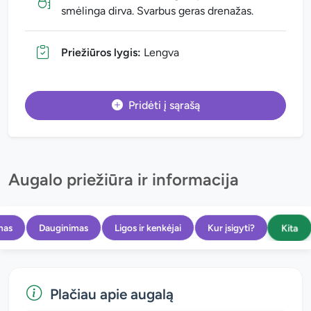
smėlinga dirva. Svarbus geras drenažas.
Priežiūros lygis:
Lengva
Pridėti į sąrašą
Augalo priežiūra ir informacija
Kita
mas
Dauginimas
Ligos ir kenkėjai
Kur įsigyti?
Plačiau apie augalą