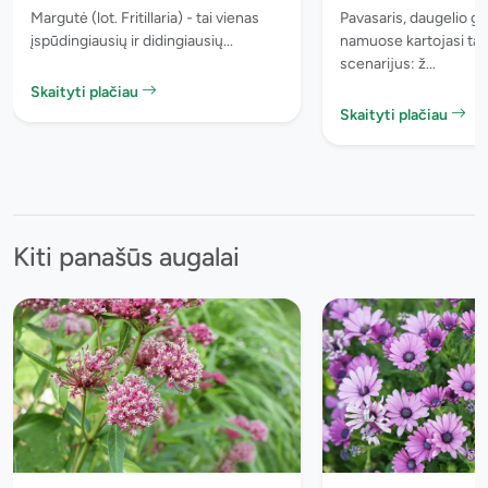
Margutė (lot. Fritillaria) - tai vienas
Pavasaris, daugelio gė
įspūdingiausių ir didingiausių...
namuose kartojasi tas
scenarijus: ž...
Skaityti plačiau
Skaityti plačiau
Kiti panašūs augalai