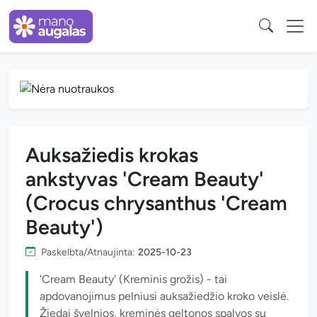
Auksažiedis krokas
ankstyvas 'Cream Beauty'
(Crocus chrysanthus 'Cream
Beauty')
Paskelbta/Atnaujinta:
2025-10-23
'Cream Beauty' (Kreminis grožis) - tai
apdovanojimus pelniusi auksažiedžio kroko veislė.
Žiedai švelnios, kreminės geltonos spalvos su