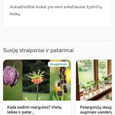
Auksažiedžiai krokai yra vieni anksčiausiai žydinčių
krokų.
Susiję straipsniai ir patarimai
Svogūninės
Kada sodinti margutes? Vieta,
Pelargonijų daugi
laikas ir patar...
auginiais vandenyje