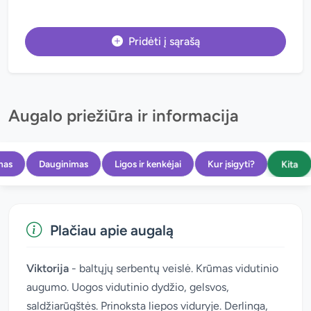
Pridėti į sąrašą
Augalo priežiūra ir informacija
Kita
mas
Dauginimas
Ligos ir kenkėjai
Kur įsigyti?
Plačiau apie augalą
Viktorija
- baltųjų serbentų veislė. Krūmas vidutinio
augumo. Uogos vidutinio dydžio, gelsvos,
saldžiarūgštės. Prinoksta liepos viduryje. Derlinga,