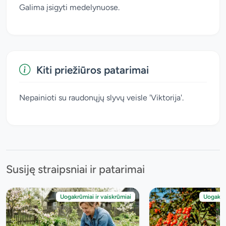
Galima įsigyti medelynuose.
Kiti priežiūros patarimai
Nepainioti su raudonųjų slyvų veisle 'Viktorija'.
Susiję straipsniai ir patarimai
Uogakrūmiai ir vaiskrūmiai
Uogakrūm