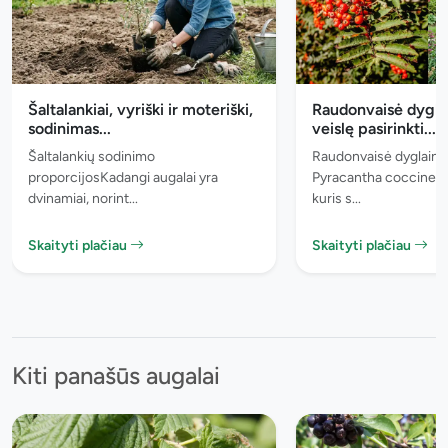
Šaltalankiai, vyriški ir moteriški,
Raudonvaisė dyglai
sodinimas...
veislę pasirinkti...
Šaltalankių sodinimo
Raudonvaisė dyglainė 
proporcijosKadangi augalai yra
Pyracantha coccinea) -
dvinamiai, norint...
kuris s...
Skaityti plačiau
Skaityti plačiau
Kiti panašūs augalai