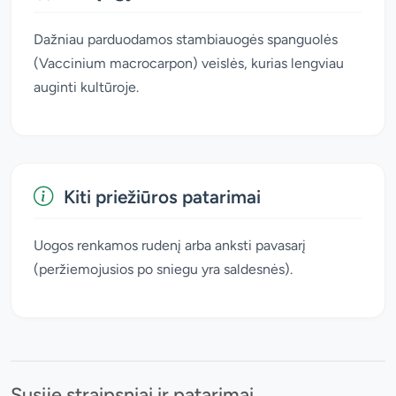
Dažniau parduodamos stambiauogės spanguolės
(Vaccinium macrocarpon) veislės, kurias lengviau
auginti kultūroje.
Kiti priežiūros patarimai
Uogos renkamos rudenį arba anksti pavasarį
(peržiemojusios po sniegu yra saldesnės).
Susiję straipsniai ir patarimai