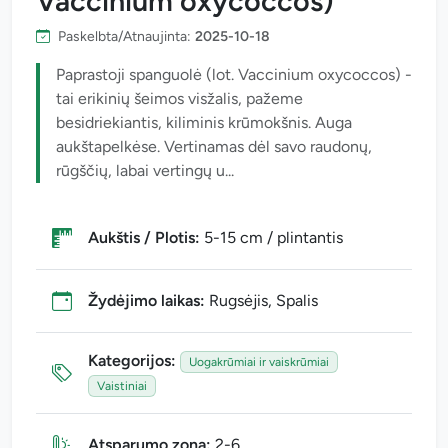
Vaccinium oxycoccos)
Paskelbta/Atnaujinta:
2025-10-18
Paprastoji spanguolė (lot. Vaccinium oxycoccos) -
tai erikinių šeimos visžalis, pažeme
besidriekiantis, kiliminis krūmokšnis. Auga
aukštapelkėse. Vertinamas dėl savo raudonų,
rūgščių, labai vertingų u...
Aukštis / Plotis:
5-15 cm / plintantis
Žydėjimo laikas:
Rugsėjis, Spalis
Kategorijos:
Uogakrūmiai ir vaiskrūmiai
Vaistiniai
Atsparumo zona:
2-6