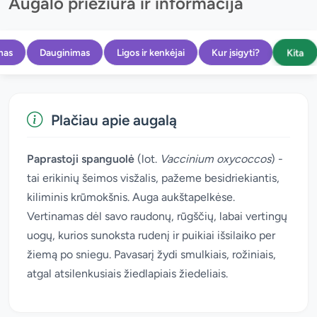
Augalo priežiūra ir informacija
Kita
mas
Dauginimas
Ligos ir kenkėjai
Kur įsigyti?
Plačiau apie augalą
Paprastoji spanguolė
(lot.
Vaccinium oxycoccos
) -
tai erikinių šeimos visžalis, pažeme besidriekiantis,
kiliminis krūmokšnis. Auga aukštapelkėse.
Vertinamas dėl savo raudonų, rūgščių, labai vertingų
uogų, kurios sunoksta rudenį ir puikiai išsilaiko per
žiemą po sniegu. Pavasarį žydi smulkiais, rožiniais,
atgal atsilenkusiais žiedlapiais žiedeliais.