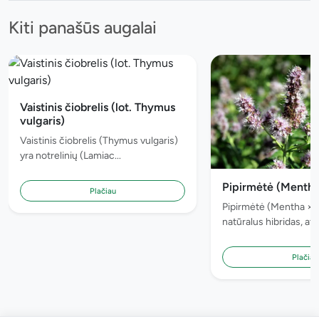
Kiti panašūs augalai
Vaistinis čiobrelis (lot. Thymus
vulgaris)
Vaistinis čiobrelis (Thymus vulgaris)
yra notrelinių (Lamiac...
Pipirmėtė (Mentha 
Plačiau
Pipirmėtė (Mentha × p
natūralus hibridas, atsi
Plačiau