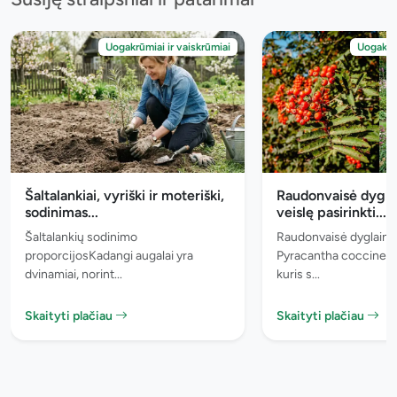
Uogakrūmiai ir vaiskrūmiai
Uogakrūm
Šaltalankiai, vyriški ir moteriški,
Raudonvaisė dyglai
sodinimas...
veislę pasirinkti...
Šaltalankių sodinimo
Raudonvaisė dyglainė 
proporcijosKadangi augalai yra
Pyracantha coccinea) -
dvinamiai, norint...
kuris s...
Skaityti plačiau
Skaityti plačiau