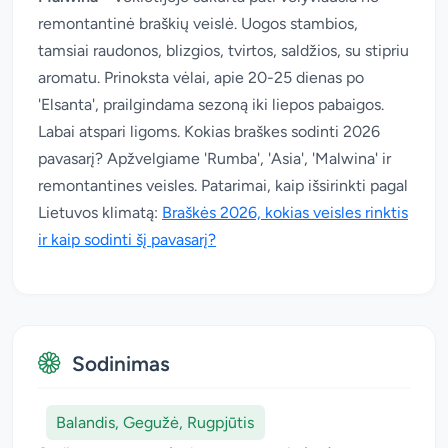
remontantinė braškių veislė. Uogos stambios,
tamsiai raudonos, blizgios, tvirtos, saldžios, su stipriu
aromatu. Prinoksta vėlai, apie 20-25 dienas po
'Elsanta', prailgindama sezoną iki liepos pabaigos.
Labai atspari ligoms. Kokias braškes sodinti 2026
pavasarį? Apžvelgiame 'Rumba', 'Asia', 'Malwina' ir
remontantines veisles. Patarimai, kaip išsirinkti pagal
Lietuvos klimatą:
Braškės 2026, kokias veisles rinktis
ir kaip sodinti šį pavasarį?
Sodinimas
Balandis, Gegužė, Rugpjūtis