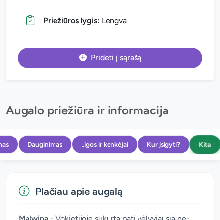
Priežiūros lygis:
Lengva
Pridėti į sąrašą
Augalo priežiūra ir informacija
Kita
mas
Dauginimas
Ligos ir kenkėjai
Kur įsigyti?
Plačiau apie augalą
Malwina
- Vokietijoje sukurta pati vėlyviausia ne-