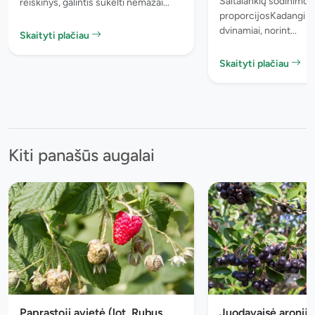
Šaltalankių sodinimo
reiškinys, galintis sukelti nemažai...
proporcijosKadangi au
dvinamiai, norint...
Skaityti plačiau
Skaityti plačiau
Kiti panašūs augalai
Paprastoji avietė (lot. Rubus
Juodavaisė aronija 