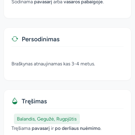
Sodinama
pavasarį
arba
vasaros pabaigoje
.
Persodinimas
Braškynas atnaujinamas kas 3-4 metus.
Tręšimas
Balandis, Gegužė, Rugpjūtis
Tręšiama
pavasarį
ir
po derliaus nuėmimo
.