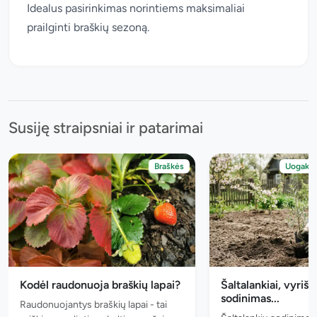
Idealus pasirinkimas norintiems maksimaliai
prailginti braškių sezoną.
Susiję straipsniai ir patarimai
Braškės
Uogakrūm
Kodėl raudonuoja braškių lapai?
Šaltalankiai, vyriški
sodinimas...
Raudonuojantys braškių lapai - tai