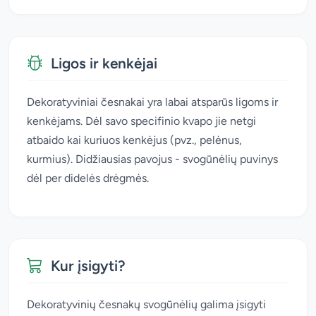
Ligos ir kenkėjai
Dekoratyviniai česnakai yra labai atsparūs ligoms ir
kenkėjams. Dėl savo specifinio kvapo jie netgi
atbaido kai kuriuos kenkėjus (pvz., pelėnus,
kurmius). Didžiausias pavojus - svogūnėlių puvinys
dėl per didelės drėgmės.
Kur įsigyti?
Dekoratyvinių česnakų svogūnėlių galima įsigyti