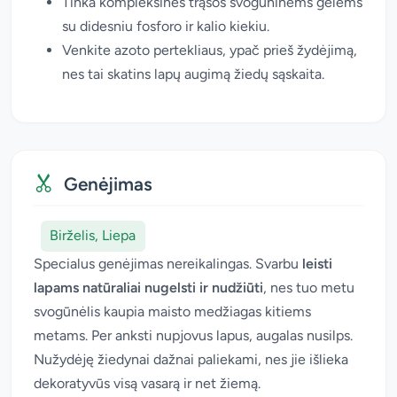
Tinka kompleksinės trąšos svogūninėms gėlėms
su didesniu fosforo ir kalio kiekiu.
Venkite azoto pertekliaus, ypač prieš žydėjimą,
nes tai skatins lapų augimą žiedų sąskaita.
Genėjimas
Birželis, Liepa
Specialus genėjimas nereikalingas. Svarbu
leisti
lapams natūraliai nugelsti ir nudžiūti
, nes tuo metu
svogūnėlis kaupia maisto medžiagas kitiems
metams. Per anksti nupjovus lapus, augalas nusilps.
Nužydėję žiedynai dažnai paliekami, nes jie išlieka
dekoratyvūs visą vasarą ir net žiemą.