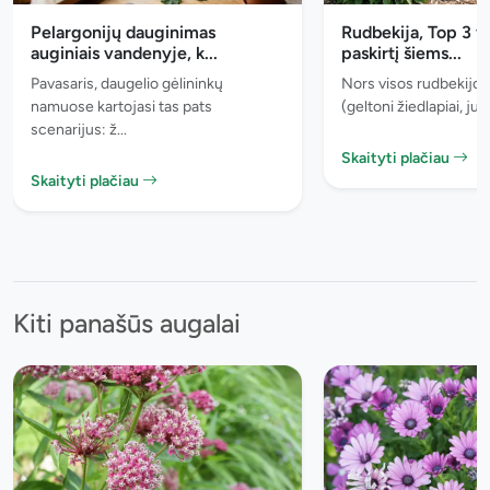
Pelargonijų dauginimas
Rudbekija, Top 3 v
auginiais vandenyje, k...
paskirtį šiems...
Pavasaris, daugelio gėlininkų
Nors visos rudbekijos
namuose kartojasi tas pats
(geltoni žiedlapiai, juo
scenarijus: ž...
Skaityti plačiau
Skaityti plačiau
Kiti panašūs augalai