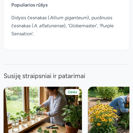
Populiarios rūšys
Didysis česnakas (
Allium giganteum
), puošnusis
česnakas (
A. aflatunense
), 'Globemaster', 'Purple
Sensation'.
Susiję straipsniai ir patarimai
Gėlės