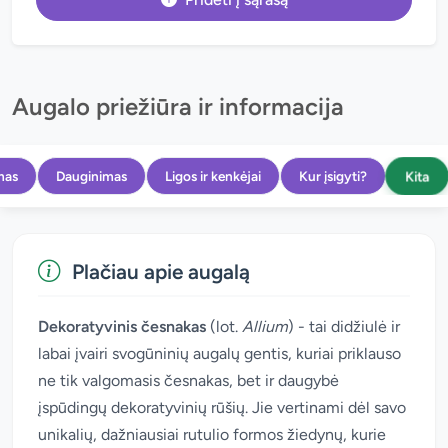
Augalo priežiūra ir informacija
Kita
mas
Dauginimas
Ligos ir kenkėjai
Kur įsigyti?
Plačiau apie augalą
Dekoratyvinis česnakas
(lot.
Allium
) - tai didžiulė ir
labai įvairi svogūninių augalų gentis, kuriai priklauso
ne tik valgomasis česnakas, bet ir daugybė
įspūdingų dekoratyvinių rūšių. Jie vertinami dėl savo
unikalių, dažniausiai rutulio formos žiedynų, kurie