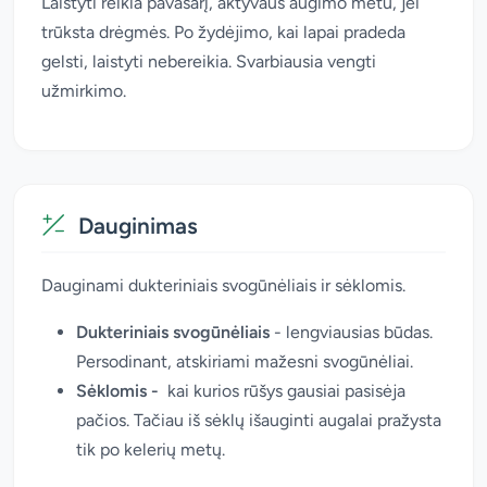
Laistyti reikia pavasarį, aktyvaus augimo metu, jei
trūksta drėgmės. Po žydėjimo, kai lapai pradeda
gelsti, laistyti nebereikia. Svarbiausia vengti
užmirkimo.
Dauginimas
Dauginami dukteriniais svogūnėliais ir sėklomis.
Dukteriniais svogūnėliais
- lengviausias būdas.
Persodinant, atskiriami mažesni svogūnėliai.
Sėklomis -
kai kurios rūšys gausiai pasisėja
pačios. Tačiau iš sėklų išauginti augalai pražysta
tik po kelerių metų.