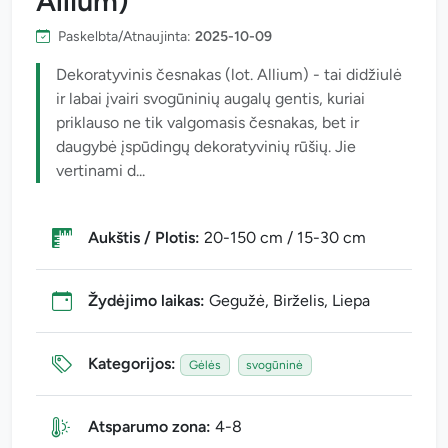
Allium)
Paskelbta/Atnaujinta:
2025-10-09
Dekoratyvinis česnakas (lot. Allium) - tai didžiulė
ir labai įvairi svogūninių augalų gentis, kuriai
priklauso ne tik valgomasis česnakas, bet ir
daugybė įspūdingų dekoratyvinių rūšių. Jie
vertinami d...
Aukštis / Plotis:
20-150 cm / 15-30 cm
Žydėjimo laikas:
Gegužė, Birželis, Liepa
Kategorijos:
Gėlės
svogūninė
Atsparumo zona:
4-8