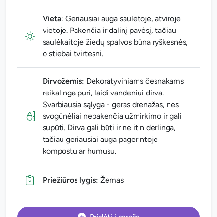
Vieta:
Geriausiai auga saulėtoje, atviroje
vietoje. Pakenčia ir dalinį pavėsį, tačiau
saulėkaitoje žiedų spalvos būna ryškesnės,
o stiebai tvirtesni.
Dirvožemis:
Dekoratyviniams česnakams
reikalinga puri, laidi vandeniui dirva.
Svarbiausia sąlyga - geras drenažas, nes
svogūnėliai nepakenčia užmirkimo ir gali
supūti. Dirva gali būti ir ne itin derlinga,
tačiau geriausiai auga pagerintoje
kompostu ar humusu.
Priežiūros lygis:
Žemas
Pridėti į sąrašą