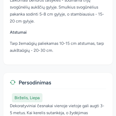
Laikomasi bendros taisyklės - sodinama trijų
svogūnėlių aukščių gylyje. Smulkius svogūnėlius
pakanka sodinti 5-8 cm gylyje, o stambiausius - 15-
20 cm gylyje.
Atstumai
Tarp žemaūgių paliekamas 10-15 cm atstumas, tarp
aukštaūgių - 20-30 cm.
Persodinimas
Birželis, Liepa
Dekoratyviniai česnakai vienoje vietoje gali augti 3-
5 metus. Kai kerelis sutankėja, o žydėjimas