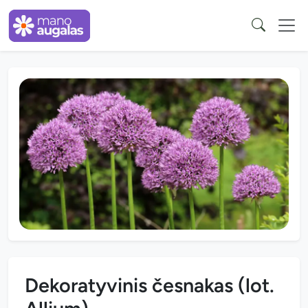
Dekoratyvinis česnakas (lot.