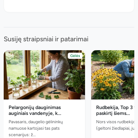
Susiję straipsniai ir patarimai
Gėlės
Pelargonijų dauginimas
Rudbekija, Top 3 v
auginiais vandenyje, k...
paskirtį šiems...
Pavasaris, daugelio gėlininkų
Nors visos rudbekijos
namuose kartojasi tas pats
(geltoni žiedlapiai, juo
scenarijus: ž...