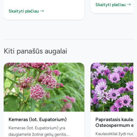
Skaityti plačiau
Skaityti plačiau
Kiti panašūs augalai
Kemeras (lot. Eupatorium)
Paprastasis kaulasėk
Osteospermum eck
Kemeras (lot. Eupatorium) yra
Kaulasėkliai žydi nuo 
daugiametė žolinė gėlių gentis...