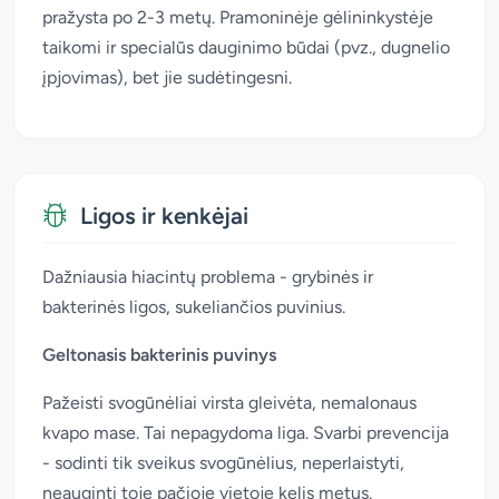
pražysta po 2-3 metų. Pramoninėje gėlininkystėje
taikomi ir specialūs dauginimo būdai (pvz., dugnelio
įpjovimas), bet jie sudėtingesni.
Ligos ir kenkėjai
Dažniausia hiacintų problema - grybinės ir
bakterinės ligos, sukeliančios puvinius.
Geltonasis bakterinis puvinys
Pažeisti svogūnėliai virsta gleivėta, nemalonaus
kvapo mase. Tai nepagydoma liga. Svarbi prevencija
- sodinti tik sveikus svogūnėlius, neperlaistyti,
neauginti toje pačioje vietoje kelis metus.