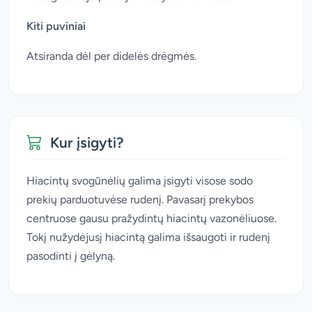
Kiti puviniai
Atsiranda dėl per didelės drėgmės.
Kur įsigyti?
Hiacintų svogūnėlių galima įsigyti visose sodo
prekių parduotuvėse rudenį. Pavasarį prekybos
centruose gausu pražydintų hiacintų vazonėliuose.
Tokį nužydėjusį hiacintą galima išsaugoti ir rudenį
pasodinti į gėlyną.