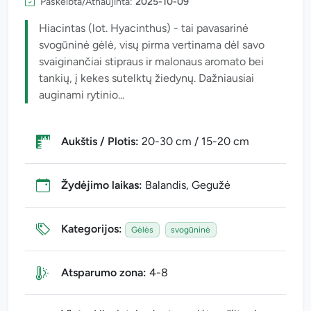
Paskelbta/Atnaujinta:
2025-10-09
Hiacintas (lot. Hyacinthus) - tai pavasarinė
svogūninė gėlė, visų pirma vertinama dėl savo
svaiginančiai stipraus ir malonaus aromato bei
tankių, į kekes sutelktų žiedynų. Dažniausiai
auginami rytinio...
Aukštis / Plotis:
20-30 cm / 15-20 cm
Žydėjimo laikas:
Balandis, Gegužė
Kategorijos:
Gėlės
svogūninė
Atsparumo zona:
4-8