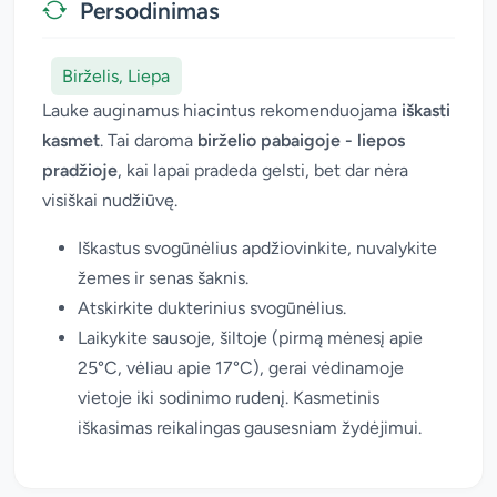
Persodinimas
Birželis, Liepa
Lauke auginamus hiacintus rekomenduojama
iškasti
kasmet
. Tai daroma
birželio pabaigoje - liepos
pradžioje
, kai lapai pradeda gelsti, bet dar nėra
visiškai nudžiūvę.
Iškastus svogūnėlius apdžiovinkite, nuvalykite
žemes ir senas šaknis.
Atskirkite dukterinius svogūnėlius.
Laikykite sausoje, šiltoje (pirmą mėnesį apie
25°C, vėliau apie 17°C), gerai vėdinamoje
vietoje iki sodinimo rudenį. Kasmetinis
iškasimas reikalingas gausesniam žydėjimui.