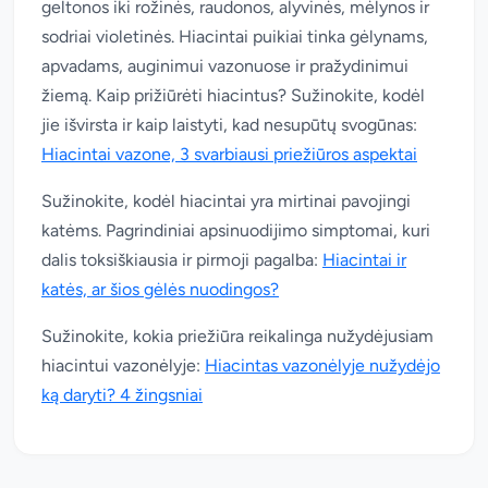
geltonos iki rožinės, raudonos, alyvinės, mėlynos ir
sodriai violetinės. Hiacintai puikiai tinka gėlynams,
apvadams, auginimui vazonuose ir pražydinimui
žiemą. Kaip prižiūrėti hiacintus? Sužinokite, kodėl
jie išvirsta ir kaip laistyti, kad nesupūtų svogūnas:
Hiacintai vazone, 3 svarbiausi priežiūros aspektai
Sužinokite, kodėl hiacintai yra mirtinai pavojingi
katėms. Pagrindiniai apsinuodijimo simptomai, kuri
dalis toksiškiausia ir pirmoji pagalba:
Hiacintai ir
katės, ar šios gėlės nuodingos?
Sužinokite, kokia priežiūra reikalinga nužydėjusiam
hiacintui vazonėlyje:
Hiacintas vazonėlyje nužydėjo
ką daryti? 4 žingsniai