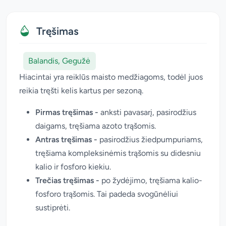
Tręšimas
Balandis, Gegužė
Hiacintai yra reiklūs maisto medžiagoms, todėl juos
reikia tręšti kelis kartus per sezoną.
Pirmas tręšimas -
anksti pavasarį, pasirodžius
daigams, tręšiama azoto trąšomis.
Antras tręšimas -
pasirodžius žiedpumpuriams,
tręšiama kompleksinėmis trąšomis su didesniu
kalio ir fosforo kiekiu.
Trečias tręšimas -
po žydėjimo, tręšiama kalio-
fosforo trąšomis. Tai padeda svogūnėliui
sustiprėti.