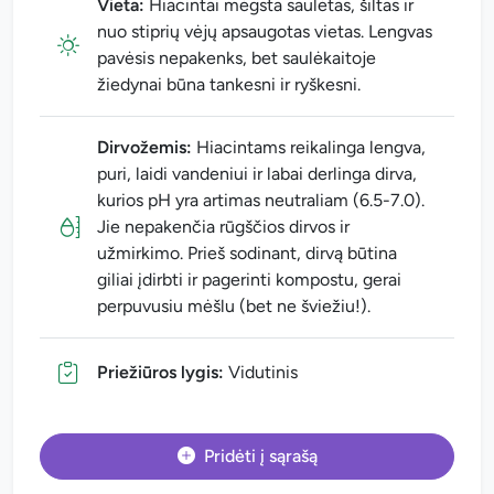
Vieta:
Hiacintai mėgsta saulėtas, šiltas ir
nuo stiprių vėjų apsaugotas vietas. Lengvas
pavėsis nepakenks, bet saulėkaitoje
žiedynai būna tankesni ir ryškesni.
Dirvožemis:
Hiacintams reikalinga lengva,
puri, laidi vandeniui ir labai derlinga dirva,
kurios pH yra artimas neutraliam (6.5-7.0).
Jie nepakenčia rūgščios dirvos ir
užmirkimo. Prieš sodinant, dirvą būtina
giliai įdirbti ir pagerinti kompostu, gerai
perpuvusiu mėšlu (bet ne šviežiu!).
Priežiūros lygis:
Vidutinis
Pridėti į sąrašą