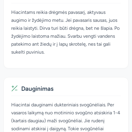
Hiacintams reikia drėgmės pavasarį, aktyvaus
augimo ir žydėjimo metu. Jei pavasaris sausas, juos
reikia laistyti. Dirva turi būti drėgna, bet ne šlapia. Po
žydėjimo laistoma mažiau. Svarbu vengti vandens
patekimo ant žiedų ir į lapų skrotelę, nes tai gali
sukelti puvinius.
Dauginimas
Hiacintai dauginami dukteriniais svogūnėliais. Per
vasaros laikymą nuo motininio svogūno atsiskiria 1-4
(kartais daugiau) maži svogūnėliai. Jie rudenį
sodinami atskirai į daigyną. Tokie svogūnėliai