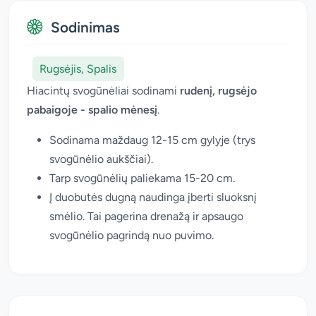
Sodinimas
Rugsėjis, Spalis
Hiacintų svogūnėliai sodinami
rudenį, rugsėjo
pabaigoje - spalio mėnesį
.
Sodinama maždaug 12-15 cm gylyje (trys
svogūnėlio aukščiai).
Tarp svogūnėlių paliekama 15-20 cm.
Į duobutės dugną naudinga įberti sluoksnį
smėlio. Tai pagerina drenažą ir apsaugo
svogūnėlio pagrindą nuo puvimo.