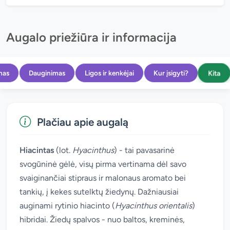
Augalo priežiūra ir informacija
Kita
mas
Dauginimas
Ligos ir kenkėjai
Kur įsigyti?
Plačiau apie augalą
Hiacintas
(lot.
Hyacinthus
) - tai pavasarinė
svogūninė gėlė, visų pirma vertinama dėl savo
svaiginančiai stipraus ir malonaus aromato bei
tankių, į kekes sutelktų žiedynų. Dažniausiai
auginami rytinio hiacinto (
Hyacinthus orientalis
)
hibridai. Žiedų spalvos - nuo baltos, kreminės,