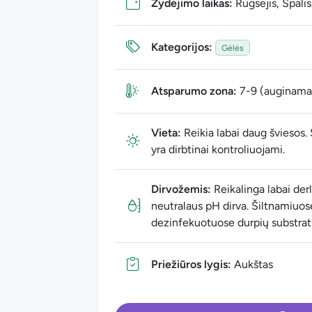
Žydėjimo laikas:
Rugsėjis, Spalis,
Kategorijos:
Gėlės
Atsparumo zona:
7-9 (auginama 
Vieta:
Reikia labai daug šviesos. 
yra dirbtinai kontroliuojami.
Dirvožemis:
Reikalinga labai derli
neutralaus pH dirva. Šiltnamiuos
dezinfekuotuose durpių substrat
Priežiūros lygis:
Aukštas