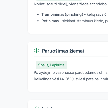
Norint išgauti didelį, vieną žiedą ant stie
Trumpinimas (pinching) -
kelių savaič
Retinimas -
siekiant stambaus žiedo, pa
Paruošimas žiemai
Spalis, Lapkritis
Po žydėjimo vazonuose parduodamos chrizant
Reikalinga vėsi (4-8°C), šviesi patalpa ir mi