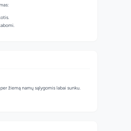
imas:
otis.
skabomi.
 per žiemą namų sąlygomis labai sunku.