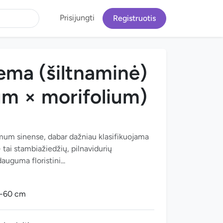
Prisijungti
Registruotis
ema (šiltnaminė)
m × morifolium)
mum sinense, dabar dažniau klasifikuojama
ai stambiažiedžių, pilnavidurių
auguma floristini...
0-60 cm