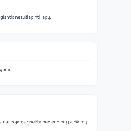
ngiantis nesušlapinti lapų.
ygomis.
iuose naudojama griežta prevencinių purškimų