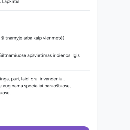
 Lapkritis
šiltnamyje arba kaip vienmetė)
Šiltnamiuose apšvietimas ir dienos ilgis
nga, puri, laidi orui ir vandeniui,
e auginama specialiai paruoštuose,
uose.