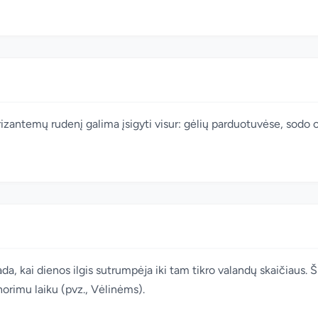
antemų rudenį galima įsigyti visur: gėlių parduotuvėse, sodo 
, kai dienos ilgis sutrumpėja iki tam tikro valandų skaičiaus. 
norimu laiku (pvz., Vėlinėms).