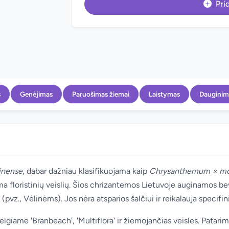
Prid
s
Genėjimas
Paruošimas žiemai
Laistymas
Dauginim
inense
, dabar dažniau klasifikuojama kaip
Chrysanthemum × mo
a floristinių veislių. Šios chrizantemos Lietuvoje auginamos be
vz., Vėlinėms). Jos nėra atsparios šalčiui ir reikalauja specifi
giame 'Branbeach', 'Multiflora' ir žiemojančias veisles. Patarima