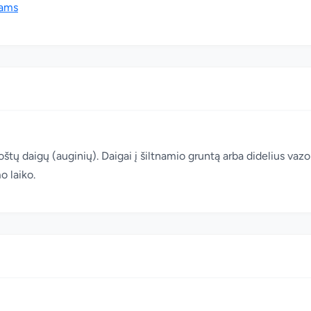
tams
tų daigų (auginių). Daigai į šiltnamio gruntą arba didelius va
o laiko.