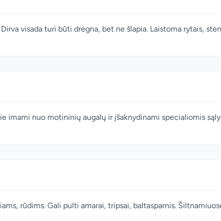
Dirva visada turi būti drėgna, bet ne šlapia. Laistoma rytais, ste
rie imami nuo motininių augalų ir įšaknydinami specialiomis sąl
iniams, rūdims. Gali pulti amarai, tripsai, baltasparnis. Šiltnam