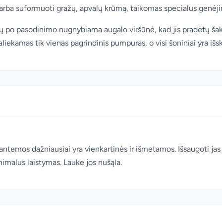
bo arba suformuoti gražų, apvalų krūmą, taikomas specialus genėj
ių po pasodinimo nugnybiama augalo viršūnė, kad jis pradėtų šak
liekamas tik vienas pagrindinis pumpuras, o visi šoniniai yra iš
emos dažniausiai yra vienkartinės ir išmetamos. Išsaugoti jas
nimalus laistymas. Lauke jos nušąla.