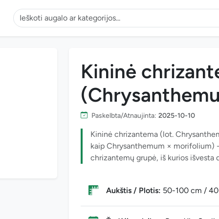
Kininė chrizant
(Chrysanthemu
Paskelbta/Atnaujinta:
2025-10-10
Kininė chrizantema (lot. Chrysanthe
kaip Chrysanthemum × morifolium) - t
chrizantemų grupė, iš kurios išvesta d
Aukštis / Plotis:
50-100 cm / 4