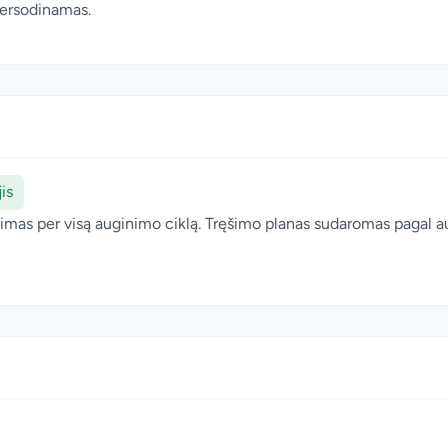
persodinamas.
is
ęšimas per visą auginimo ciklą. Tręšimo planas sudaromas pagal 