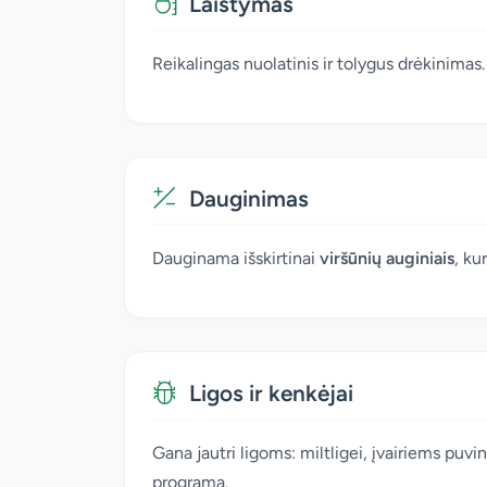
Laistymas
Reikalingas nuolatinis ir tolygus drėkinimas. 
Dauginimas
Dauginama išskirtinai
viršūnių auginiais
, ku
Ligos ir kenkėjai
Gana jautri ligoms: miltligei, įvairiems puv
programa.