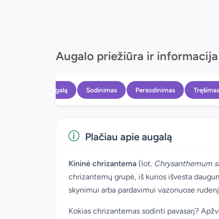
Augalo priežiūra ir informacija
Apie augalą
Sodinimas
Persodinimas
Tręšima
Plačiau apie augalą
Kininė chrizantema
(lot.
Chrysanthemum s
chrizantemų grupė, iš kurios išvesta daugum
skynimui arba pardavimui vazonuose rudenį (p
Kokias chrizantemas sodinti pavasarį? Apžvel