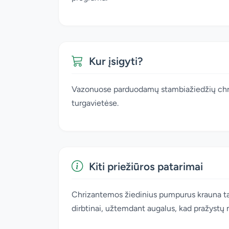
Kur įsigyti?
Vazonuose parduodamų stambiažiedžių chriz
turgavietėse.
Kiti priežiūros patarimai
Chrizantemos žiedinius pumpurus krauna tada
dirbtinai, užtemdant augalus, kad pražystų 