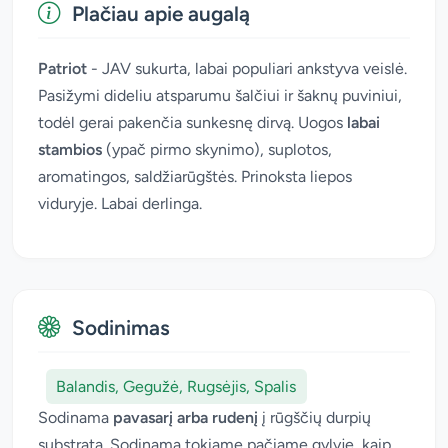
Plačiau apie augalą
Patriot
- JAV sukurta, labai populiari ankstyva veislė.
Pasižymi dideliu atsparumu šalčiui ir šaknų puviniui,
todėl gerai pakenčia sunkesnę dirvą. Uogos
labai
stambios
(ypač pirmo skynimo), suplotos,
aromatingos, saldžiarūgštės. Prinoksta liepos
viduryje. Labai derlinga.
Sodinimas
Balandis, Gegužė, Rugsėjis, Spalis
Sodinama
pavasarį arba rudenį
į rūgščių durpių
substratą. Sodinama tokiame pačiame gylyje, kaip