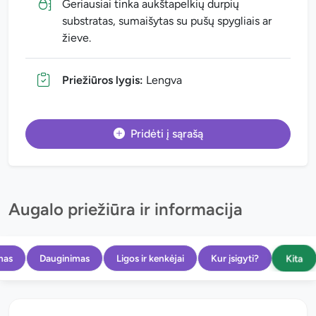
Geriausiai tinka aukštapelkių durpių
substratas, sumaišytas su pušų spygliais ar
žieve.
Priežiūros lygis:
Lengva
Pridėti į sąrašą
Augalo priežiūra ir informacija
Kita
mas
Dauginimas
Ligos ir kenkėjai
Kur įsigyti?