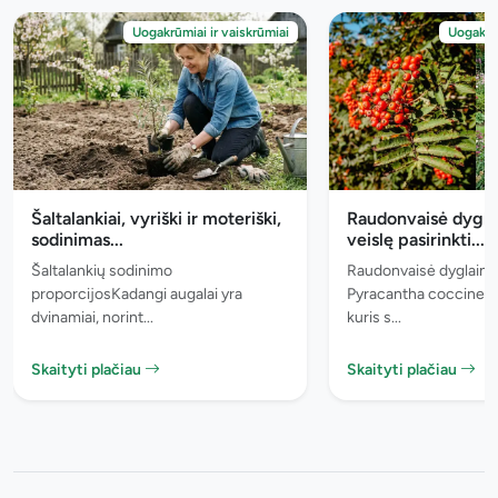
Uogakrūmiai ir vaiskrūmiai
Uogakrūm
Šaltalankiai, vyriški ir moteriški,
Raudonvaisė dyglai
sodinimas...
veislę pasirinkti...
Šaltalankių sodinimo
Raudonvaisė dyglainė 
proporcijosKadangi augalai yra
Pyracantha coccinea) -
dvinamiai, norint...
kuris s...
Skaityti plačiau
Skaityti plačiau