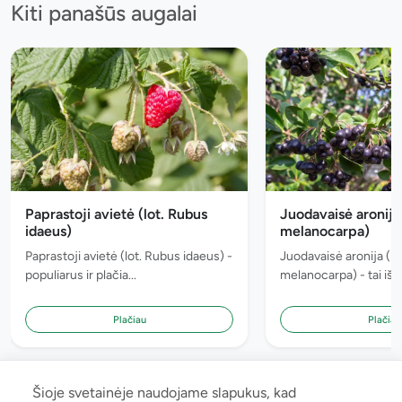
Kiti panašūs augalai
Paprastoji avietė (lot. Rubus
Juodavaisė aronija 
idaeus)
melanocarpa)
Paprastoji avietė (lot. Rubus idaeus) -
Juodavaisė aronija (lo
populiarus ir plačia...
melanocarpa) - tai iš Š
Plačiau
Plačiau
Šioje svetainėje naudojame slapukus, kad