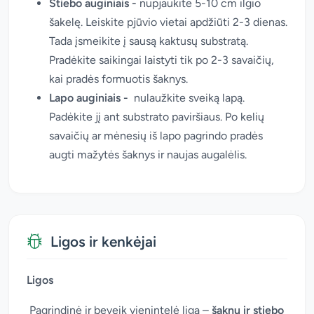
Stiebo auginiais -
nupjaukite 5-10 cm ilgio
šakelę. Leiskite pjūvio vietai apdžiūti 2-3 dienas.
Tada įsmeikite į sausą kaktusų substratą.
Pradėkite saikingai laistyti tik po 2-3 savaičių,
kai pradės formuotis šaknys.
Lapo auginiais -
nulaužkite sveiką lapą.
Padėkite jį ant substrato paviršiaus. Po kelių
savaičių ar mėnesių iš lapo pagrindo pradės
augti mažytės šaknys ir naujas augalėlis.
Ligos ir kenkėjai
Ligos
Pagrindinė ir beveik vienintelė liga –
šaknų ir stiebo