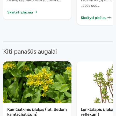
tiesiog kaip vazonėliai ant palang...
vadinamas „dykumų žv
„lapės uod...
Skaityti plačiau
Skaityti plačiau
Kiti panašūs augalai
Kamčiatkinis šilokas (lot. Sedum
Lenktalapis šilokas
kamtschaticum)
reflexum)