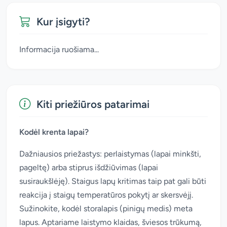
Kur įsigyti?
Informacija ruošiama...
Kiti priežiūros patarimai
Kodėl krenta lapai?
Dažniausios priežastys: perlaistymas (lapai minkšti,
pageltę) arba stiprus išdžiūvimas (lapai
susiraukšlėję). Staigus lapų kritimas taip pat gali būti
reakcija į staigų temperatūros pokytį ar skersvėjį.
Sužinokite, kodėl storalapis (pinigų medis) meta
lapus. Aptariame laistymo klaidas, šviesos trūkumą,