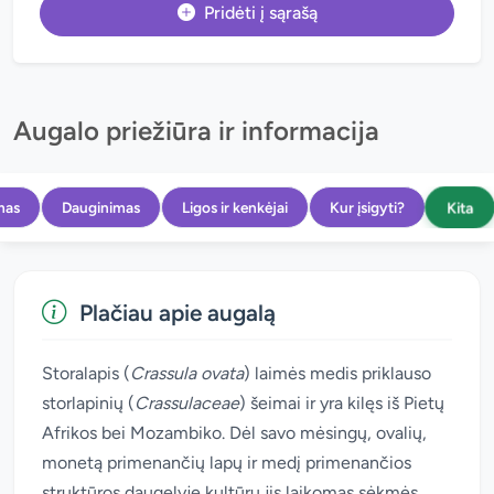
Pridėti į sąrašą
Augalo priežiūra ir informacija
Kita
mas
Dauginimas
Ligos ir kenkėjai
Kur įsigyti?
Plačiau apie augalą
Storalapis (
Crassula ovata
) laimės medis priklauso
storlapinių (
Crassulaceae
) šeimai ir yra kilęs iš Pietų
Afrikos bei Mozambiko. Dėl savo mėsingų, ovalių,
monetą primenančių lapų ir medį primenančios
struktūros daugelyje kultūrų jis laikomas sėkmės,