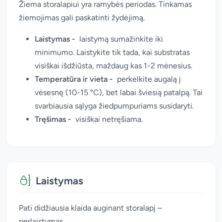
Žiema storalapiui yra ramybės periodas. Tinkamas
žiemojimas gali paskatinti žydėjimą.
Laistymas -
laistymą sumažinkite iki
minimumo. Laistykite tik tada, kai substratas
visiškai išdžiūsta, maždaug kas 1-2 mėnesius.
Temperatūra ir vieta -
perkelkite augalą į
vėsesnę (10-15 °C), bet labai šviesią patalpą. Tai
svarbiausia sąlyga žiedpumpuriams susidaryti.
Tręšimas -
visiškai netręšiama.
Laistymas
Pati didžiausia klaida auginant storalapį –
perlaistymas.