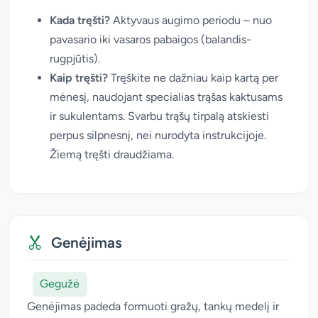
Kada tręšti?
Aktyvaus augimo periodu – nuo
pavasario iki vasaros pabaigos (balandis-
rugpjūtis).
Kaip tręšti?
Tręškite ne dažniau kaip kartą per
mėnesį, naudojant specialias trąšas kaktusams
ir sukulentams. Svarbu trąšų tirpalą atskiesti
perpus silpnesnį, nei nurodyta instrukcijoje.
Žiemą tręšti draudžiama.
Genėjimas
Gegužė
Genėjimas padeda formuoti gražų, tankų medelį ir