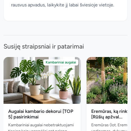
rausvus apvadus, laikykite jį labai šviesioje vietoje.
Susiję straipsniai ir patarimai
Kambariniai augalai
Augalai kambario dekorui [TOP
Eremūras, ką rinkt
5] pasirinkimai
[Rūšių apžval...
Kambariniai augalai nebetraktuojami
Eremūras (lot. Eremur