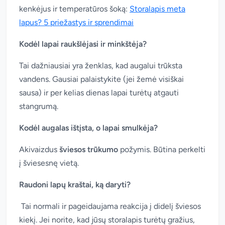
kenkėjus ir temperatūros šoką:
Storalapis meta
lapus? 5 priežastys ir sprendimai
Kodėl lapai raukšlėjasi ir minkštėja?
Tai dažniausiai yra ženklas, kad augalui trūksta
vandens. Gausiai palaistykite (jei žemė visiškai
sausa) ir per kelias dienas lapai turėtų atgauti
stangrumą.
Kodėl augalas ištįsta, o lapai smulkėja?
Akivaizdus
šviesos trūkumo
požymis. Būtina perkelti
į šviesesnę vietą.
Raudoni lapų kraštai, ką daryti?
Tai normali ir pageidaujama reakcija į didelį šviesos
kiekį. Jei norite, kad jūsų storalapis turėtų gražius,