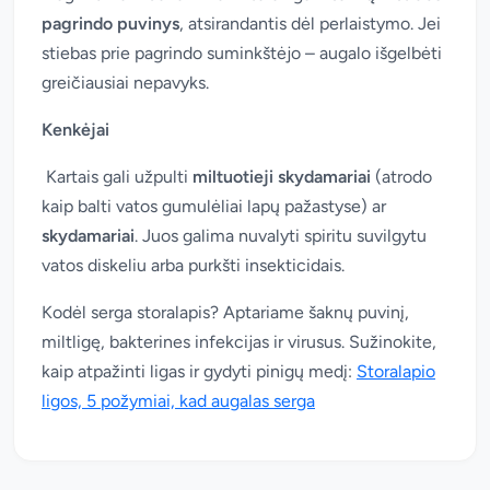
pagrindo puvinys
, atsirandantis dėl perlaistymo. Jei
stiebas prie pagrindo suminkštėjo – augalo išgelbėti
greičiausiai nepavyks.
Kenkėjai
Kartais gali užpulti
miltuotieji skydamariai
(atrodo
kaip balti vatos gumulėliai lapų pažastyse) ar
skydamariai
. Juos galima nuvalyti spiritu suvilgytu
vatos diskeliu arba purkšti insekticidais.
Kodėl serga storalapis? Aptariame šaknų puvinį,
miltligę, bakterines infekcijas ir virusus. Sužinokite,
kaip atpažinti ligas ir gydyti pinigų medį:
Storalapio
ligos, 5 požymiai, kad augalas serga