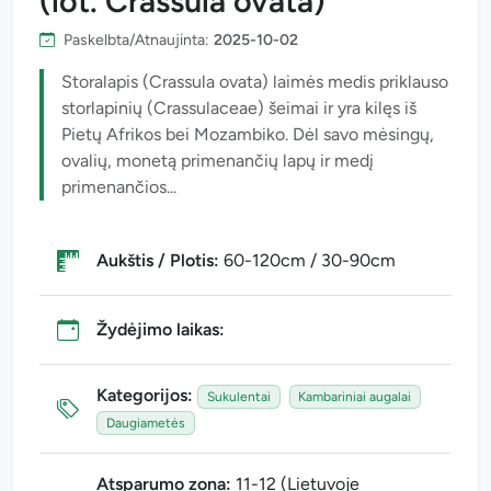
(lot. Crassula ovata)
Paskelbta/Atnaujinta:
2025-10-02
Storalapis (Crassula ovata) laimės medis priklauso
storlapinių (Crassulaceae) šeimai ir yra kilęs iš
Pietų Afrikos bei Mozambiko. Dėl savo mėsingų,
ovalių, monetą primenančių lapų ir medį
primenančios...
Aukštis / Plotis:
60-120cm / 30-90cm
Žydėjimo laikas:
Kategorijos:
Sukulentai
Kambariniai augalai
Daugiametės
Atsparumo zona:
11-12 (Lietuvoje