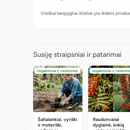
Visiškai bespygliai stiebai yra didelis priva
Susiję straipsniai ir patarimai
Uogakrūmiai ir vaiskrūmiai
Uogakrūmiai ir vaiskrūmi
Šaltalankiai, vyriški
Raudonvaisė
ir moteriški,
dyglainė, kokią