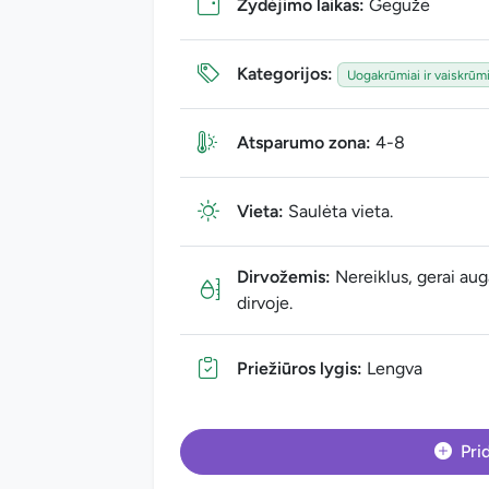
Žydėjimo laikas:
Gegužė
Kategorijos:
Uogakrūmiai ir vaiskrūmi
Atsparumo zona:
4-8
Vieta:
Saulėta vieta.
Dirvožemis:
Nereiklus, gerai auga
dirvoje.
Priežiūros lygis:
Lengva
Prid