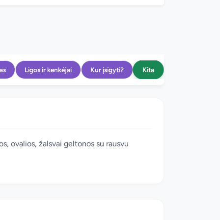
Kita
as
Ligos ir kenkėjai
Kur įsigyti?
, ovalios, žalsvai geltonos su rausvu