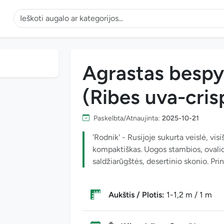
Agrastas bespyg
(Ribes uva-cris
Paskelbta/Atnaujinta:
2025-10-21
'Rodnik' - Rusijoje sukurta veislė, vi
kompaktiškas. Uogos stambios, ovalios
saldžiarūgštės, desertinio skonio. Prin
Aukštis / Plotis:
1-1,2 m / 1 m