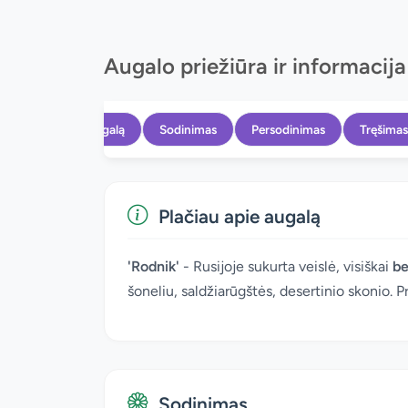
Augalo priežiūra ir informacija
Apie augalą
Sodinimas
Persodinimas
Tręšimas
Plačiau apie augalą
'Rodnik'
- Rusijoje sukurta veislė, visiškai
be
šoneliu, saldžiarūgštės, desertinio skonio. Pr
Sodinimas