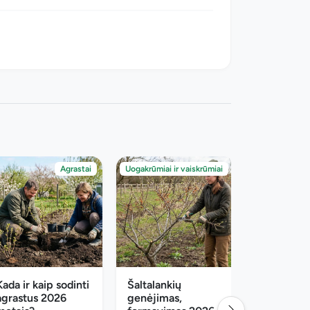
Agrastai
Uogakrūmiai ir vaiskrūmiai
Uogakrūmiai ir
Kada ir kaip sodinti
Šaltalankių
Šaltalanki
agrastus 2026
genėjimas,
atžalos, k