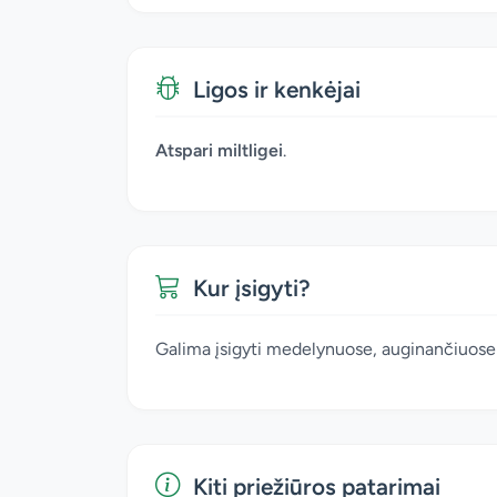
Ligos ir kenkėjai
Atspari miltligei
.
Kur įsigyti?
Galima įsigyti medelynuose, auginančiuose 
Kiti priežiūros patarimai