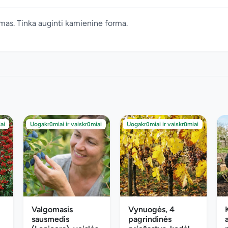
lumas. Tinka auginti kamienine forma.
ai
Uogakrūmiai ir vaiskrūmiai
Uogakrūmiai ir vaiskrūmiai
Valgomasis
Vynuogės, 4
sausmedis
pagrindinės