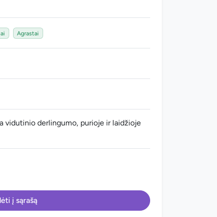
ai
Agrastai
 vidutinio derlingumo, purioje ir laidžioje
ėti į sąrašą