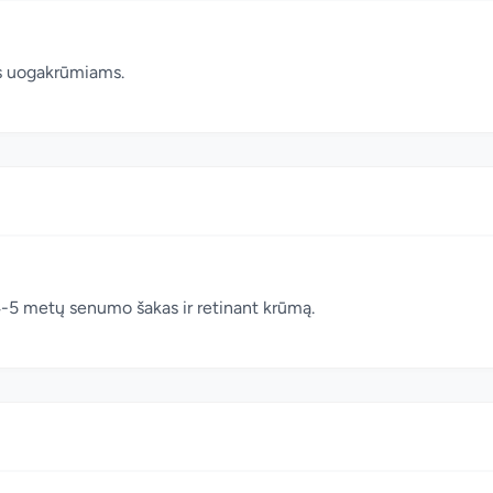
s uogakrūmiams.
 4-5 metų senumo šakas ir retinant krūmą.