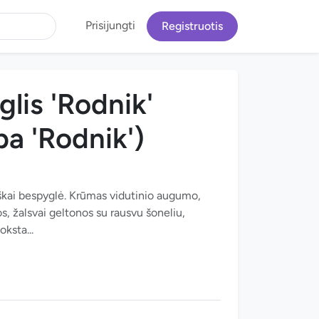
Prisijungti
Registruotis
lis 'Rodnik'
pa 'Rodnik')
siškai bespyglė. Krūmas vidutinio augumo,
, žalsvai geltonos su rausvu šoneliu,
oksta...