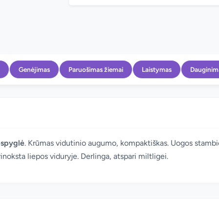
Genėjimas
Paruošimas žiemai
Laistymas
Dauginim
spyglė
. Krūmas vidutinio augumo, kompaktiškas. Uogos stambios
inoksta liepos viduryje. Derlinga, atspari miltligei.