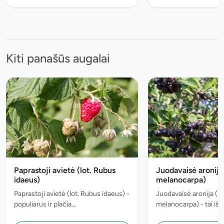
Kiti panašūs augalai
Paprastoji avietė (lot. Rubus
Juodavaisė aronija 
idaeus)
melanocarpa)
Paprastoji avietė (lot. Rubus idaeus) -
Juodavaisė aronija (lo
populiarus ir plačia...
melanocarpa) - tai iš Š