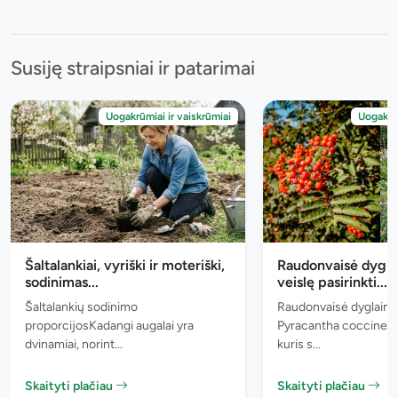
Susiję straipsniai ir patarimai
Uogakrūmiai ir vaiskrūmiai
Uogakrūm
Šaltalankiai, vyriški ir moteriški,
Raudonvaisė dyglai
sodinimas...
veislę pasirinkti...
Šaltalankių sodinimo
Raudonvaisė dyglainė 
proporcijosKadangi augalai yra
Pyracantha coccinea) -
dvinamiai, norint...
kuris s...
Skaityti plačiau
Skaityti plačiau