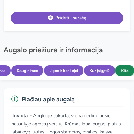
Pridėti į sąrašą
Augalo priežiūra ir informacija
Kita
mas
Dauginimas
Ligos ir kenkėjai
Kur įsigyti?
Plačiau apie augalą
'Invicta'
- Anglijoje sukurta, viena derlingiausių
pasaulyje agrastų veislių. Krūmas labai augus, platus,
labai dygliuotas. Uogos stambios, ovalios, žalsvai