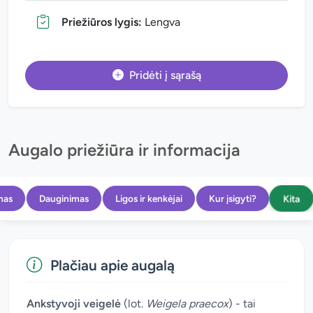
Priežiūros lygis:
Lengva
Pridėti į sąrašą
Augalo priežiūra ir informacija
Kita
mas
Dauginimas
Ligos ir kenkėjai
Kur įsigyti?
Plačiau apie augalą
Ankstyvoji veigelė
(lot.
Weigela praecox
) - tai