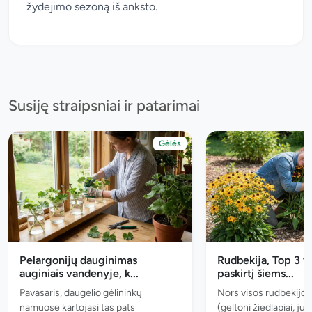
žydėjimo sezoną iš anksto.
Susiję straipsniai ir patarimai
Gėlės
Pelargonijų dauginimas
Rudbekija, Top 3 v
auginiais vandenyje, k...
paskirtį šiems...
Pavasaris, daugelio gėlininkų
Nors visos rudbekijos
namuose kartojasi tas pats
(geltoni žiedlapiai, juo