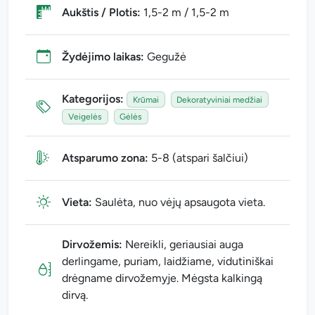
Aukštis / Plotis:
1,5-2 m / 1,5-2 m
Žydėjimo laikas:
Gegužė
Kategorijos:
Krūmai
Dekoratyviniai medžiai
Veigelės
Gėlės
Atsparumo zona:
5-8 (atspari šalčiui)
Vieta:
Saulėta, nuo vėjų apsaugota vieta.
Dirvožemis:
Nereikli, geriausiai auga
derlingame, puriam, laidžiame, vidutiniškai
drėgname dirvožemyje. Mėgsta kalkingą
dirvą.