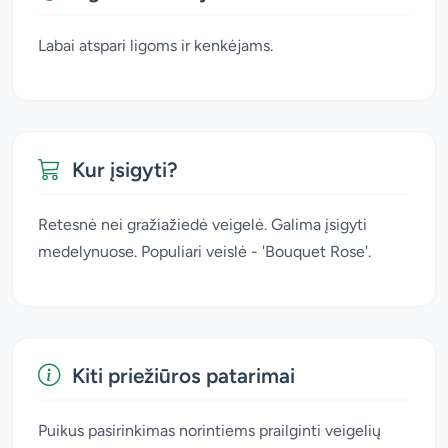
Labai atspari ligoms ir kenkėjams.
Kur įsigyti?
Retesnė nei gražiažiedė veigelė. Galima įsigyti
medelynuose. Populiari veislė - 'Bouquet Rose'.
Kiti priežiūros patarimai
Puikus pasirinkimas norintiems prailginti veigelių