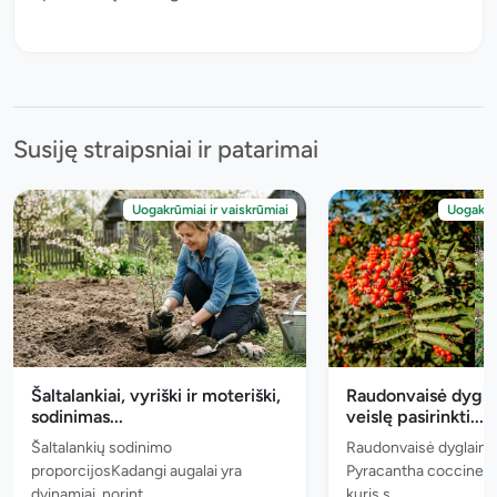
Susiję straipsniai ir patarimai
Uogakrūmiai ir vaiskrūmiai
Uogakrūm
Šaltalankiai, vyriški ir moteriški,
Raudonvaisė dyglai
sodinimas...
veislę pasirinkti...
Šaltalankių sodinimo
Raudonvaisė dyglainė 
proporcijosKadangi augalai yra
Pyracantha coccinea) -
dvinamiai, norint...
kuris s...