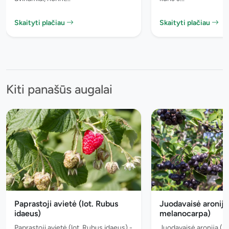
Skaityti plačiau
Skaityti plačiau
Kiti panašūs augalai
Paprastoji avietė (lot. Rubus
Juodavaisė aronija 
idaeus)
melanocarpa)
Paprastoji avietė (lot. Rubus idaeus) -
Juodavaisė aronija (lo