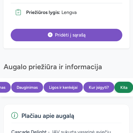
Priežiūros lygis:
Lengva
Pridėti į sąrašą
Augalo priežiūra ir informacija
Kita
mas
Dauginimas
Ligos ir kenkėjai
Kur įsigyti?
Plačiau apie augalą
Cascade Delight
- JAV sukurta vasarinė aviečių